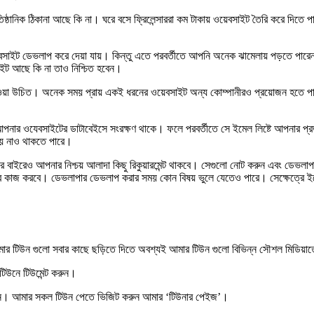
ঠানিক ঠিকানা আছে কি না। ঘরে বসে ফ্রিলেন্সাররা কম টাকায় ওয়েবসাইট তৈরি করে দিতে পার
 ওয়েবসাইট ডেভলাপ করে দেয়া যায়। কিন্তু এতে পরবর্তীতে আপনি অনেক ঝামেলায় পড়তে পারেন। ত
ইট আছে কি না তাও নিশ্চিত হবেন।
 হওয়া উচিত। অনেক সময় প্রায় একই ধরনের ওয়েবসাইট অন্য কোম্পানীরও প্রয়োজন হতে প
ওযেবসাইটের ডাটাবেইসে সংরক্ষণ থাকে। ফলে পরবর্তীতে সে ইমেল লিষ্টে আপনার প্রডাক
য় নাও থাকতে পারে।
র বাইরেও আপনার নিশ্চয় আলাদা কিছু রিকুয়ারমেন্ট থাকবে। সেগুলো নোট করুন এবং ডেভলাপ
েবে কাজ করবে। ডেভলাপার ডেভলাপ করার সময় কোন বিষয় ভুলে যেতেও পারে। সেক্ষেত্রে 
র টিউন গুলো সবার কাছে ছড়িতে দিতে অবশ্যই আমার টিউন গুলো বিভিন্ন সৌশল মিডিয়াত
 টিউনে
টিউমেন্ট করুন
।
ন
। আমার সকল টিউন পেতে ভিজিট করুন আমার
‘টিউনার পেইজ’
।