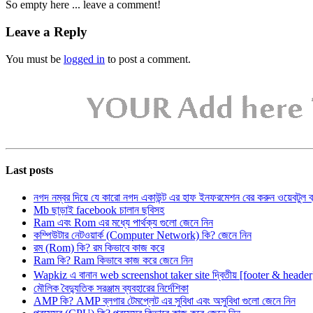
So empty here ... leave a comment!
Leave a Reply
You must be
logged in
to post a comment.
Last posts
নগদ নম্বর দিয়ে যে কারো নগদ একাউন্ট এর হাফ ইনফরমেশন বের করুন ওয়েবটুল 
Mb ছাড়াই facebook চালান ছবিসহ
Ram এবং Rom এর মধ্যে পার্থক্য গুলো জেনে নিন
কম্পিউটার নেটওয়ার্ক (Computer Network) কি? জেনে নিন
রম (Rom) কি? রম কিভাবে কাজ করে
Ram কি? Ram কিভাবে কাজ করে জেনে নিন
Wapkiz এ বানান web screenshot taker site দ্বিতীয় [footer & heade
মৌলিক বৈদ্যুতিক সরঞ্জাম ব্যবহারের নির্দেশিকা
AMP কি? AMP ব্লগার টেমপ্লেট এর সুবিধা এবং অসুবিধা গুলো জেনে নিন