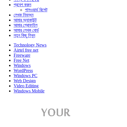
প্রবেশ করুন
পাসওয়ার্ড রিসেট
লেখক নিবন্ধন
আমার অ্যাকাউন্ট
আমার প্রোফাইল
আমার লেখক বোর্ড
নতুন কিছু লিখুন
Technology News
Airtel free net
Freeware
Free Net
Windows
WordPress
Windows PC
Web Design
Video Editing
Windows Mobile