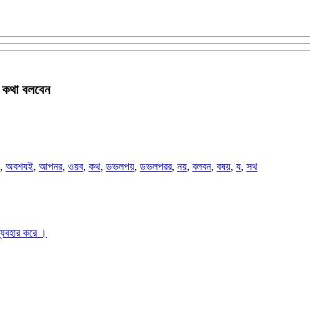
 কথা বলবেন
,
অবশযই
,
আপনর
,
ওয়ব
,
কথ
,
ডভলপয়
,
ডভলপরর
,
নয়
,
বলবন
,
বষয়
,
য
,
সথ
ব্যবহার করে ।