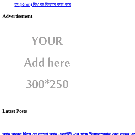
রম (Rom) কি? রম কিভাবে কাজ করে
Advertisement
Latest Posts
নগদ নম্বর দিয়ে যে কারো নগদ একাউন্ট এর হাফ ইনফরমেশন বের করুন ওয