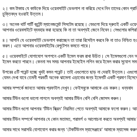
২। কম টাকায় যে কাউকে দিয়ে ওয়েবসাইট ডেভলাপ না করিয়ে দেখে নিন তাদের কোন প্রাতিষ্
চুক্তিবদ্ধ হওয়াই উত্তম।
৩। অনেক থার্ট পার্টি কন্টেন্ট ম্যানেজমেন্ট সিসটেম রয়েছে। যেগুলো দিয়ে দ্রুতই একটি
আপনার ওয়েবসাইটে ব্যবহার করা হয়েছে কি না তা অবশ্যই জেনে নিবেন। সেগুলোর কপিরা
৪। আপনি যে ওয়েবসাইট ডেভলাপ করাচ্ছেন তা তারা রিসেইল করবে কি না তাও নিশ্চিত
করল। এতে আপনার ওয়েবসাইটের রেপুটেশন কমতে পারে।
৫। ওয়েবসাইটে যোগাযোগ অপশনে একটি ইমেল ফরম রাখা উচিত। সে ইমেলগুলো যেন আপনার 
ইমেল করতে পারনে। কেননা সব সময় আপনার ইমেইেল লগিন করে ইমেল করার সুযোগ সম
উপরের ৫টি পয়েন্ট হচ্ছে খুবই কমন পয়েন্ট। তাই এগুলোতে ছাড় না দেয়াই উত্তম। এগুলো
যেমন দেখা যাবে তেমনী পরবর্তী অনেক ঝামেলা এড়ানোর জন্য ইমেলটি একটি প্রমাণ হিস
আমার সম্পর্কে জানতে আমার প্রফাইল দেখুন। ফেইসবুকে আমাকে এড করুন। ধন্যবাদ
আমার টিউন গুলো ভালো লাগলে অবশ্যই আমার টিউন বেশি বেশি
জোসস করুন
।
আমার টিউন গুলো আপনার ‘টিউন স্ক্রিন’ নিয়মিত পেতে অবশ্যই আমাকে
ফলো করুন
। আমা
আমার টিউন সম্পর্কে আপনার যে কোন মতামত, পরামর্শ ও আলোচনা করতে অবশ্যই আমার
আমার সাথে সরাসরি যোগাযোগ করার জন্য ‘টেকটিউনস ম্যাসেঞ্জারে’ আমাকে
ম্যাসেজ করু