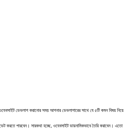
েবসাইট ডেভলাপ করানোর সময় আপনার ডেভলাপারের সাথে যে ৫টি কমন বিষয় নিয়ে
ট করতে পারবেন। সারকথা হচ্ছে, ওযেবসাইট ডায়নামিকভাবে তৈরি করাবেন। এতো