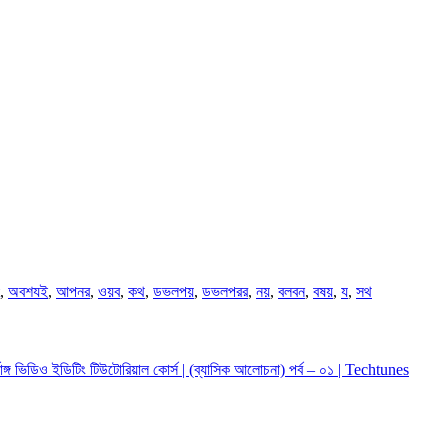
,
অবশযই
,
আপনর
,
ওয়ব
,
কথ
,
ডভলপয়
,
ডভলপরর
,
নয়
,
বলবন
,
বষয়
,
য
,
সথ
াঙ্গ ভিডিও ইডিটিং টিউটোরিয়াল কোর্স | (ব্যাসিক আলোচনা) পর্ব – ০১ | Techtunes