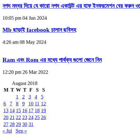
নগদ নম্বর দিয়ে যে কারো নগদ একাউন্ট এর হাফ ইনফরমেশন বের করুন ওয
10:05 pm
04 Jun 2024
Mb ছাড়াই facebook চালান ছবিসহ
4:26 am
08 May 2024
Ram এবং Rom এর মধ্যে পার্থক্য গুলো জেনে নিন
12:20 pm
26 Mar 2022
August 2018
M
T
W
T
F
S
S
1
2
3
4
5
6
7
8
9
10
11
12
13
14
15
16
17
18
19
20
21
22
23
24
25
26
27
28
29
30
31
« Jul
Sep »