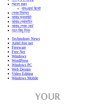
প্রবেশ করুন
পাসওয়ার্ড রিসেট
লেখক নিবন্ধন
আমার অ্যাকাউন্ট
আমার প্রোফাইল
আমার লেখক বোর্ড
নতুন কিছু লিখুন
Technology News
Airtel free net
Freeware
Free Net
Windows
WordPress
Windows PC
Web Design
Video Editing
Windows Mobile