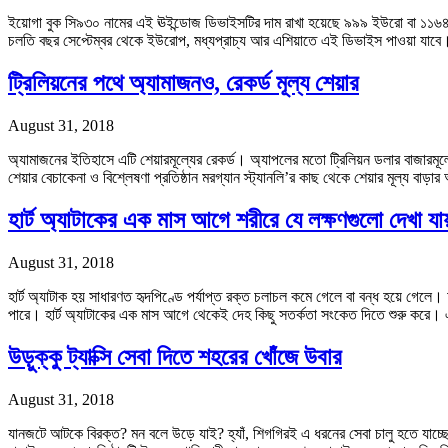
ইয়োগা বুক সি৯৩০ নামের এই ঊইন্ডোজ ডিভাইসটির দাম রাখা হয়েছে ৯৯৯ ইউরো বা ১১৬৪ ডলা
চলতি বছর সেপ্টেম্বর থেকে ইউরোপ, মধ্যপ্রাচ্য আর এশিয়াতে এই ডিভাইস পাওয়া য
ট্রিলিয়নের পথে অ্যামাজনও, রেকর্ড মূল্য শেয়ার
August 31, 2018
অ্যামাজনের ইতিহাসে এটি শেয়ারমূল্যের রেকর্ড। অ্যাপলের মতো ট্রিলিয়ন ডলার বাজারমূল্
শেয়ার বেচাকেনা ও বিশ্লেষণা প্রতিষ্ঠান মরগ্যান স্ট্যানলি’র কাছ থেকে শেয়ার মূল্য 
হার্ট অ্যাটাকের এক মাস আগে শরীরে যে লক্ষণগুলো দেখা যা
August 31, 2018
হার্ট অ্যাটাক হয় সাধারণত হৃদপিণ্ডে পর্যাপ্ত রক্ত চলাচল কমে গেলে বা বন্ধ হয়ে গে
পারে। হার্ট অ্যাটাকের এক মাস আগে থেকেই দেহ কিছু সতর্কতা সংকেত দিতে শুরু করে
উড়ুক্কু ট্যাক্সি সেবা দিতে শহরের খোঁজে উবার
August 31, 2018
যানজটে আটকে বিরক্ত? মন বলে উড়ে যাই? হ্যাঁ, শিগগিরই এ ধরনের সেবা চালু হতে যাচ্ছে। আ