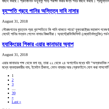
বাছাই করছে। প্রতিষ্ঠানটি উড়ুক্কু গাড়ি পরীক্ষা করার জন্য শহর বাছাই করছে। প্রযুক
বৃহস্পতি গ্রহে পানির অস্তিত্ব দাবি নাসার
August 31, 2018
সৌরজগতের বৃহত্তম গ্রহ বৃহস্পতিতে কি পানি থাকতে পারে? যুক্তরাষ্ট্রের মহাকাশ গবেষণ
মেঘেই পানির সন্ধান পেলেন নাসার বিজ্ঞানীরা। অ্যাস্ট্রোফিজিসিস্ট (জ্যোতির্বস্তুবিদ) গর্ড
হ্যাকিংয়ের শিকার এয়ার কানাডার অ্যাপ
August 31, 2018
এয়ার কানাডার পক্ষ থেকে বলা হয়, তারা ২২ থেকে ২৪ অগাস্টের মধ্যে ঘটা “অস্বাভাবি
মধ্যে ব্যবহারকারীর নাম, ইমেইল ঠিকানা, ফোন নাম্বার আর প্রোফাইলে যোগ করা পাসপোর্ট ন
1
2
3
…
39
»
Last »