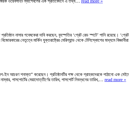
্তিবিষয়ক ওয়েবসাইট ম্যাশেবলের এক প্রতিবেদনে এ তথ্য…
read more »
া প্রতিষ্ঠান নাসার গবেষকেরা দাবি করছেন, বৃহস্পতির ‘গ্রেট রেড স্পটে’ পানি রয়েছে। ‘
ন বিজোরকারের নেতৃত্বে মার্কিন যুক্তরাষ্ট্রের মেরিল্যান্ড থেকে টেলিস্কোপের মাধ্যমে বিজ্ঞান
ক লগ-ইন আচরণ শনাক্ত” করেছেন। প্রতিষ্ঠানটির পক্ষ থেকে গ্রাহকদেরকে পাঠানো এক মেই
াম্বার, পাসপোর্টের মেয়াদোত্তীর্ণের তারিখ, পাসপোর্ট নিবন্ধনের তারিখ,…
read more »