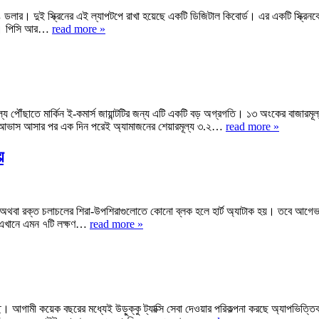
র। দুই স্ক্রিনের এই ল্যাপটপে রাখা হয়েছে একটি ডিজিটাল কিবোর্ড। এর একটি স্ক্রিনকে ই
াবে। পিসি আর…
read more »
যে পৌঁছাতে মার্কিন ই-কমার্স জায়ান্টটির জন্য এটি একটি বড় অগ্রগতি। ১৩ অংকের বাজারমূ
বাড়ার আভাস আসার পর এক দিন পরেই অ্যামাজনের শেয়ারমূল্য ৩.২…
read more »
য়
লে। অথবা রক্ত চলাচলের শিরা-উপশিরাগুলোতে কোনো ব্লক হলে হার্ট অ্যাটাক হয়। তবে আগেভ
। এখানে এমন ৭টি লক্ষণ…
read more »
গামী কয়েক বছরের মধ্যেই উড়ুক্কু ট্যাক্সি সেবা দেওয়ার পরিকল্পনা করছে অ্যাপভিত্তিক ট্যা