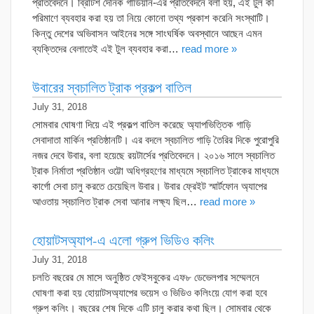
প্রতিবেদনে। ব্রিটিশ দৈনিক গার্ডিয়ান-এর প্রতিবেদনে বলা হয়, এই টুল কী
পরিমাণে ব্যবহার করা হয় তা নিয়ে কোনো তথ্য প্রকাশ করেনি সংস্থাটি।
কিন্তু দেশের অভিবাসন আইনের সঙ্গে সাংঘর্ষিক অবস্থানে আছেন এমন
ব্যক্তিদের বেলাতেই এই টুল ব্যবহার করা…
read more »
উবারের স্বচালিত ট্রাক প্রকল্প বাতিল
July 31, 2018
সোমবার ঘোষণা দিয়ে এই প্রকল্প বাতিল করেছে অ্যাপভিত্তিক গাড়ি
সেবাদাতা মার্কিন প্রতিষ্ঠানটি। এর বদলে স্বচালিত গাড়ি তৈরির দিকে পুরোপুরি
নজর দেবে উবার, বলা হয়েছে রয়টার্সের প্রতিবেদনে। ২০১৬ সালে স্বচালিত
ট্রাক নির্মাতা প্রতিষ্ঠান ওট্টো অধিগ্রহণের মাধ্যমে স্বচালিত ট্রাকের মাধ্যমে
কার্গো সেবা চালু করতে চেয়েছিল উবার। উবার ফ্রেইট স্মার্টফোন অ্যাপের
আওতায় স্বচালিত ট্রাক সেবা আনার লক্ষ্য ছিল…
read more »
হোয়াটসঅ্যাপ-এ এলো গ্রুপ ভিডিও কলিং
July 31, 2018
চলতি বছরের মে মাসে অনুষ্ঠিত ফেইসবুকের এফ৮ ডেভেলপার সম্মেলনে
ঘোষণা করা হয় হোয়াটসঅ্যাপের ভয়েস ও ভিডিও কলিংয়ে যোগ করা হবে
গ্রুপ কলিং। বছরের শেষ দিকে এটি চালু করার কথা ছিল। সোমবার থেকে