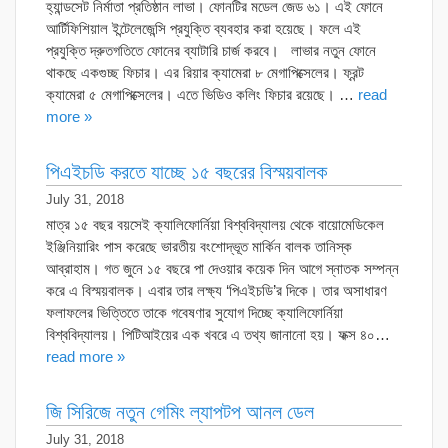
হ্যান্ডসেট নির্মাতা প্রতিষ্ঠান লাভা। ফোনটির মডেল জেড ৬১। এই ফোনে
আর্টিফিশিয়াল ইন্টেলেজেন্সি প্রযুক্তি ব্যবহার করা হয়েছে। ফলে এই
প্রযুক্তি দ্রুতগতিতে ফোনের ব্যাটারি চার্জ করবে। লাভার নতুন ফোনে
থাকছে একগুচ্ছ ফিচার। এর রিয়ার ক্যামেরা ৮ মেগাপিক্সেলের। ফ্রন্ট
ক্যামেরা ৫ মেগাপিক্সেলের। এতে ভিডিও কলিং ফিচার রয়েছে। …
read
more »
পিএইচডি করতে যাচ্ছে ১৫ বছরের বিস্ময়বালক
July 31, 2018
মাত্র ১৫ বছর বয়সেই ক্যালিফোর্নিয়া বিশ্ববিদ্যালয় থেকে বায়োমেডিকেল
ইঞ্জিনিয়ারিং পাস করেছে ভারতীয় বংশোদ্ভূত মার্কিন বালক তানিস্ক
আব্রাহাম। গত জুনে ১৫ বছরে পা দেওয়ার কয়েক দিন আগে স্নাতক সম্পন্ন
করে এ বিস্ময়বালক। এবার তার লক্ষ্য ‘পিএইচডি’র দিকে। তার অসাধারণ
ফলাফলের ভিত্তিতে তাকে গবেষণার সুযোগ দিচ্ছে ক্যালিফোর্নিয়া
বিশ্ববিদ্যালয়। পিটিআইয়ের এক খবরে এ তথ্য জানানো হয়। ফক্স ৪০…
read more »
জি সিরিজে নতুন গেমিং ল্যাপটপ আনল ডেল
July 31, 2018