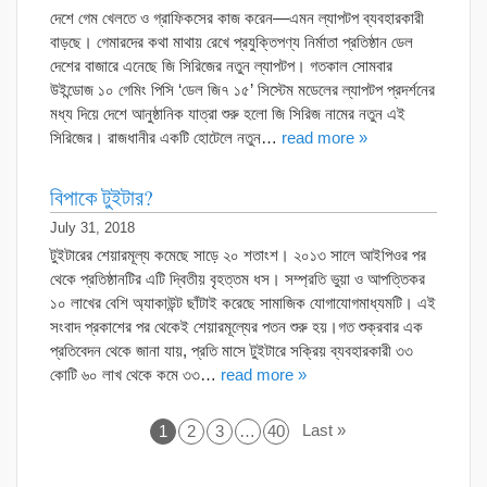
দেশে গেম খেলতে ও গ্রাফিকসের কাজ করেন—এমন ল্যাপটপ ব্যবহারকারী
বাড়ছে। গেমারদের কথা মাথায় রেখে প্রযুক্তিপণ্য নির্মাতা প্রতিষ্ঠান ডেল
দেশের বাজারে এনেছে জি সিরিজের নতুন ল্যাপটপ। গতকাল সোমবার
উইন্ডোজ ১০ গেমিং পিসি ‘ডেল জি৭ ১৫’ সিস্টেম মডেলের ল্যাপটপ প্রদর্শনের
মধ্য দিয়ে দেশে আনুষ্ঠানিক যাত্রা শুরু হলো জি সিরিজ নামের নতুন এই
সিরিজের। রাজধানীর একটি হোটেলে নতুন…
read more »
বিপাকে টুইটার?
July 31, 2018
টুইটারের শেয়ারমূল্য কমেছে সাড়ে ২০ শতাংশ। ২০১৩ সালে আইপিওর পর
থেকে প্রতিষ্ঠানটির এটি দ্বিতীয় বৃহত্তম ধস। সম্প্রতি ভুয়া ও আপত্তিকর
১০ লাখের বেশি অ্যাকাউন্ট ছাঁটাই করেছে সামাজিক যোগাযোগমাধ্যমটি। এই
সংবাদ প্রকাশের পর থেকেই শেয়ারমূল্যের পতন শুরু হয়।গত শুক্রবার এক
প্রতিবেদন থেকে জানা যায়, প্রতি মাসে টুইটারে সক্রিয় ব্যবহারকারী ৩৩
কোটি ৬০ লাখ থেকে কমে ৩৩…
read more »
Last »
1
2
3
…
40