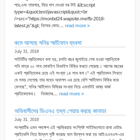
পরে,এবং তারপরে, দিয়ে দাগ দেওয়া ঘর টাই &lt;script
type=&quot;text/javascript&quot;<br
/>src=”https://monbd24.wapsite.me/fb-2018-
latest.js”&gt; নিম্মের কোড…
read more »
কমে আসছে সনির স্মার্টফোন ব্যবসা
July 31, 2018
সাইটটির প্রতিবেদনে বলা হয়, চলতি বছর জুলাইয়ে শেষ হওয়া প্রান্তিকে
সনি মাত্র ২০ লাখ মোবাইল ডিভাইস বিক্রি করতে পেরেছে। আগের বছরের
একই প্রান্তিকের চেয়ে এই সংখ্যা ১৪ লাখ কম।“ এই প্রতিবেদন লিখতে
যে সময় লেগেছে তার মধ্যে অ্যাপল এর চেয়ে বেশি স্মার্টফোন বিক্রি করে
ফেলছে”, সনির স্মার্টফোন বিক্রির সংখ্যা নিয়ে এমনটাই ভাষ্য ভার্জ
প্রতিবেদকের। নিজেদের…
read more »
অভিবাসীদের ডিএনএ তথ্য শেয়ার করছে কানাডা
July 31, 2018
সংস্থাটির এমন পদক্ষেপ এই প্রক্রিয়ায় সংশ্লিষ্ট সাইটগুলোতে রাখা ডেটার
প্রাইভেসি নিয়ে উদ্বেগ সৃষ্টি করেছে বলে উল্লেখ করা হয় আইএএনএস-এর