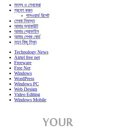
সদস্য ও লেখকেরা
প্রবেশ করুন
পাসওয়ার্ড রিসেট
লেখক নিবন্ধন
আমার অ্যাকাউন্ট
আমার প্রোফাইল
আমার লেখক বোর্ড
নতুন কিছু লিখুন
Technology News
Airtel free net
Freeware
Free Net
Windows
WordPress
Windows PC
Web Design
Video Editing
Windows Mobile