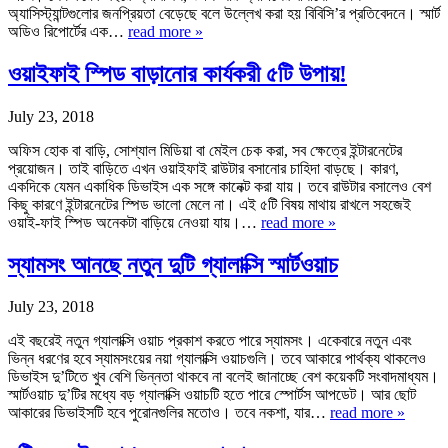
অ্যাসিস্ট্যান্টগুলোর জনপ্রিয়তা বেড়েছে বলে উল্লেখ করা হয় বিবিসি’র প্রতিবেদনে। স্মার্ট
অডিও রিপোর্টের এক…
read more »
ওয়াইফাই স্পিড বাড়ানোর কার্যকরী ৫টি উপায়!
July 23, 2018
অফিস হোক বা বাড়ি, সোশ্যাল মিডিয়া বা মেইল চেক করা, সব ক্ষেত্রে ইন্টারনেটের
প্রয়োজন। তাই বাড়িতে এখন ওয়াইফাই রাউটার বসানোর চাহিদা বাড়ছে। কারণ,
একদিকে যেমন একাধিক ডিভাইস এক সঙ্গে কানেক্ট করা যায়। তবে রাউটার বসালেও বেশ
কিছু কারণে ইন্টারনেটের স্পিড ভালো মেলে না। এই ৫টি বিষয় মাথায় রাখলে সহজেই
ওয়াই-ফাই স্পিড অনেকটা বাড়িয়ে নেওয়া যায়।…
read more »
স্যামসং আনছে নতুন দুটি গ্যালাক্সি স্মার্টওয়াচ
July 23, 2018
এই বছরেই নতুন গ্যালাক্সি ওয়াচ প্রকাশ করতে পারে স্যামসং। একেবারে নতুন এবং
ভিন্ন ধরণের হবে স্যামসংয়ের নয়া গ্যালাক্সি ওয়াচগুলি। তবে আকারে পার্থক্য থাকলেও
ডিভাইস দু’টিতে খুব বেশি ভিন্নতা থাকবে না বলেই জানাচ্ছে বেশ কয়েকটি সংবাদমাধ্যম।
স্মার্টওয়াচ দু’টির মধ্যে বড় গ্যালাক্সি ওয়াচটি হতে পারে স্পোর্টস আপডেট। আর ছোট
আকারের ডিভাইসটি হবে পুরোনগুলির মতোও। তবে নকশা, যার…
read more »