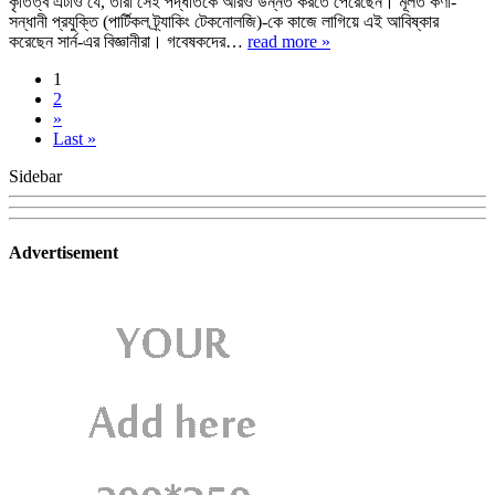
কৃতিত্ব এটাও যে, তাঁরা সেই পদ্ধতিকে আরও উন্নত করতে পেরেছেন। মূলত কণা-
সন্ধানী প্রযুক্তি (পার্টিকল ট্র্যাকিং টেকনোলজি)-কে কাজে লাগিয়ে এই আবিষ্কার
করেছেন সার্ন-এর বিজ্ঞানীরা। গবেষকদের…
read more »
1
2
»
Last »
Sidebar
Advertisement