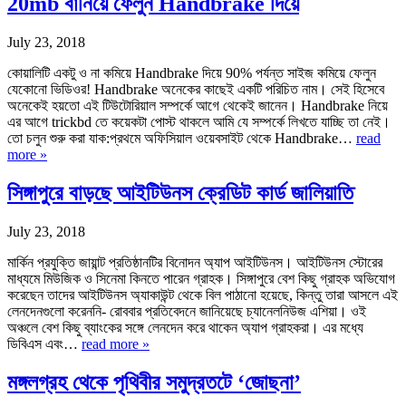
20mb বানিয়ে ফেলুন Handbrake দিয়ে
July 23, 2018
কোয়ালিটি একটু ও না কমিয়ে Handbrake দিয়ে 90% পর্যন্ত সাইজ কমিয়ে ফেলুন
যেকোনো ভিডিওর! Handbrake অনেকের কাছেই একটি পরিচিত নাম। সেই হিসেবে
অনেকেই হয়তো এই টিউটোরিয়াল সম্পর্কে আগে থেকেই জানেন। Handbrake নিয়ে
এর আগে trickbd তে কয়েকটা পোস্ট থাকলে আমি যে সম্পর্কে লিখতে যাচ্ছি তা নেই।
তো চলুন শুরু করা যাক:প্রথমে অফিসিয়াল ওয়েবসাইট থেকে Handbrake…
read
more »
সিঙ্গাপুরে বাড়ছে আইটিউনস ক্রেডিট কার্ড জালিয়াতি
July 23, 2018
মার্কিন প্রযুক্তি জায়ান্ট প্রতিষ্ঠানটির বিনোদন অ্যাপ আইটিউনস। আইটিউনস স্টোরের
মাধ্যমে মিউজিক ও সিনেমা কিনতে পারেন গ্রাহক। সিঙ্গাপুরে বেশ কিছু গ্রাহক অভিযোগ
করেছেন তাদের আইটিউনস অ্যাকাউন্ট থেকে বিল পাঠানো হয়েছে, কিন্তু তারা আসলে এই
লেনদেনগুলো করেননি- রোববার প্রতিবেদনে জানিয়েছে চ্যানেলনিউজ এশিয়া। ওই
অঞ্চলে বেশ কিছু ব্যাংকের সঙ্গে লেনদেন করে থাকেন অ্যাপ গ্রাহকরা। এর মধ্যে
ডিবিএস এবং…
read more »
মঙ্গলগ্রহ থেকে পৃথিবীর সমুদ্রতটে ‘জোছনা’