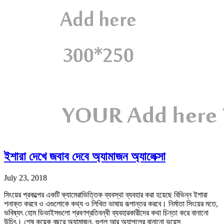
ইশারা দেখে জবাব দেবে অ্যামাজন অ্যালেক্সা
July 23, 2018
সিংয়ের প্রকল্পের একটি ক্যামেরাভিত্তিক ব্যবস্থা ব্যবহার করা হয়েছে বিভিন্ন ইশারা
শনাক্ত করবে ও এগুলোকে কথ্য ও লিখিত ভাষায় রূপান্তর করবে। নির্মাতা সিংয়ের মতে,
ভবিষ্যৎ হোম ডিভাইসগুলো শ্রবণপ্রতিবন্ধী ব্যবহারকারীদের কথা চিন্তা করে বানানো
উচিৎ। শেষ কয়েক বছরে অ্যামাজন, গুগল আর অ্যাপলের বানানো ভয়েস