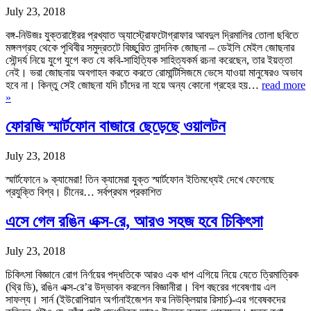
July 23, 2018
বঙ্গ-নিউজঃ যুক্তরাষ্ট্রের প্রখ্যাত অ্যাস্ট্রোফটোগ্রাফার আবদুল দ্রিমালির তোলা ছবিতে
মঙ্গলগ্রহ থেকে পৃথিবীর সমুদ্রতটে বিচ্ছুরিত নান্দনিক জোছনা – ডেইলি মেইল জোছনার
সৌন্দর্য নিয়ে যুগে যুগে কত যে কবি-সাহিত্যিক সাহিত্যকর্ম রচনা করেছেন, তার ইয়ত্তা
নেই। ভরা জোছনায় অবগাহন করতে করতে রোমান্টিসিজমে ভেসে যাওয়া মানুষেরও অভাব
হবে না। কিন্তু সেই জোছনা যদি চাঁদের না হয়ে অন্য কোনো গ্রহের হয়…
read more
»
ফোরজি স্মার্টফোন বাজারে ছেড়েছে ওয়ালটন
July 23, 2018
স্মার্টফোনে ৯ ক্যামেরা! তিন ক্যামেরা যুক্ত স্মার্টফোন ইতিমধ্যেই দেখে ফেলেছে
প্রযুক্তি বিশ্ব। চীনের… সর্বপ্রথম প্রকাশিত
এসে গেল রঙিন এক্স-রে, আরও সহজ হবে চিকিৎসা
July 23, 2018
চিকিৎসা বিজ্ঞানে রোগ নির্ণয়ের পদ্ধতিকে আরও এক ধাপ এগিয়ে নিয়ে যেতে ত্রিমাত্রিক
(থ্রি ডি), রঙিন এক্স-রে’র উদ্ভাবন করলেন বিজ্ঞানীরা। বিশ বছরের গবেষণায় এল
সাফল্য। সার্ন (ইউরোপিয়ান অর্গানাইজেশন ফর নিউক্লিয়ার রিসার্চ)-এর গবেষকদের