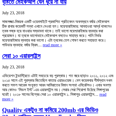
বৃষ্টিতে মেইকআপ যেন ধুয়ে না যায়
July 23, 2018
সাজসজ্জা-বিষয়ক একটি ওয়েবসাইটে প্রকাশিত প্রতিবেদন অবলম্বনে বর্ষায় মেইকআপ
ঠিক রাখার কয়েকটি পন্থা এখানে দেওয়া হল। ময়েশ্চারাইজার: আবহাওয়া আর্দ্র থাকলেও
ত্বক শুষ্ক হয়ে যাওয়ার সম্ভাবনা থাকে। তাই ভালো ময়েশ্চারাইজার ব্যবহার করা
প্রয়োজন। যা ত্বকে ভালোভাবে মেইকআপ বসতেও সাহায্য করে। পানি নির্ভর
ময়েশ্চারাইজার ব্যবহার করা ভালো। এটা ত্বকের তেল শোষণ করতে সহায়তা করে।
পাউডার ব্যবহার: বর্ষায় ক্রিম…
read more »
সেরা ১০ এয়ারলাইন্স
July 23, 2018
এভিয়েশন ইন্ডাস্ট্রিতে এটাই সবচেয়ে বড় পুরস্কার। গত বছর ছাড়াও ২০১১, ২০১২ এবং
২০১৫ সালে এই পুরস্কার জিতেছিল কাতার এয়ারওয়েজ। বেশ কয়েকবার শীর্ষস্থান দখল
করতে সফল আরেক সংযুক্ত আরব আমিরাতের বিমান সংস্থা এমিরেটসও। এবার অবশ্য
আর কোনও ‘মিডল ইস্ট’-এর এয়ারলাইন্স নয়। সেরার সেরা শিরোপা উঠেছে সিঙ্গাপুরের
ঘরেই। ২০১৮ সালের বিশ্বের সেরা ১০ এয়ারলাইন্স ১. সিঙ্গাপুর এয়ারলাইন্স…
read
more »
Quality একটুও না কমিয়ে 200mb এর ভিডিও