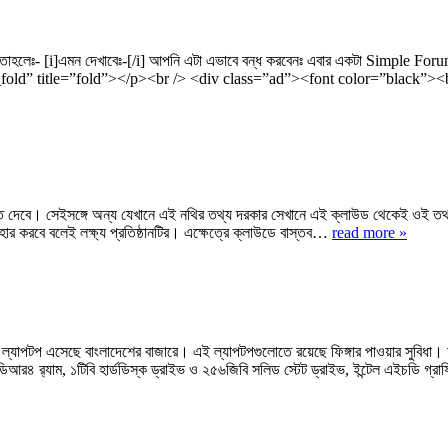
তাহলেঃ- [i]এমন দেখাবেঃ-[/i] আপনি এটা এভাবে বন্ধ করবেনঃ এবার একটা Simple 
fold” title=”fold”></p><br /> <div class=”ad”><font color=”black”
খতে দেবে। সেইসঙ্গে অন্য যেখানে এই নথির তথ্য দরকার সেখানে এই ক্লাউড থেকেই ওই তথ্
বহার করবে বলেই লক্ষ্য প্রতিষ্ঠানটির। এক্ষেত্রে ক্লাউডে বাস্তব…
read more »
ল্যাপটপ এসেছে বাংলাদেশের বাজারে। এই ল্যাপটপগুলোতে রয়েছে ফিঙ্গার পাওয়ার সুবিধা। আ
৪ র‌্যাম, ১টিবি হার্ডডিস্ক ড্রাইভ ও ২৫৬জিবি সলিড স্টেট ড্রাইভ, ইন্টেল এইচডি গ্