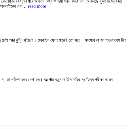
 কেলেঙ্কারির সূত্র ধরে অসত্য তথ্য ও ভুয়া খবর বিষয়ে তদন্ত করছে যুক্তরাজ্যের দ্য
বিসি অনলাইনের এক…
read more »
েষ্টা আর বুদ্ধি খাটানো। মোবাইল ফোন মানেই তো খরচ। সংযোগ না হয় মাঝেমধ্যে বিনা
ি না, তা পরীক্ষা করে দেখা হয়। অপোর নতুন স্মার্টফোনটির স্থায়িত্ব পরীক্ষা করেন