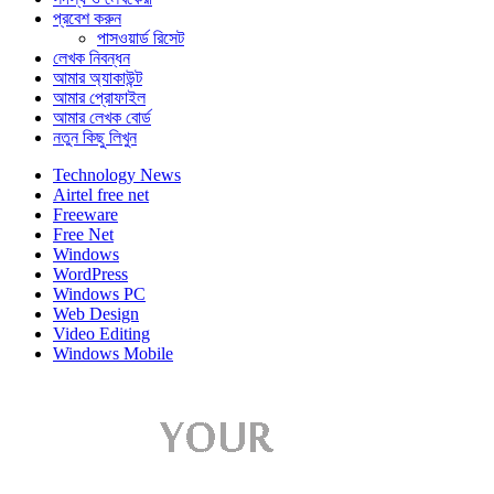
প্রবেশ করুন
পাসওয়ার্ড রিসেট
লেখক নিবন্ধন
আমার অ্যাকাউন্ট
আমার প্রোফাইল
আমার লেখক বোর্ড
নতুন কিছু লিখুন
Technology News
Airtel free net
Freeware
Free Net
Windows
WordPress
Windows PC
Web Design
Video Editing
Windows Mobile