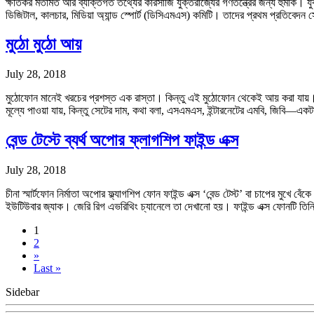
ক্ষতিকর মতামত আর ব্যক্তিগত তথ্যের কারসাজি যুক্তরাজ্যের গণতন্ত্রের জন্য হুমকি। যু
ডিজিটাল, কালচার, মিডিয়া অ্যান্ড স্পোর্ট (ডিসিএমএস) কমিটি। তাদের প্রথম প্রতিব
মুঠো মুঠো আয়
July 28, 2018
মুঠোফোন মানেই খরচের প্রশস্ত এক রাস্তা। কিন্তু এই মুঠোফোন থেকেই আয় করা যায়।
মূল্যে পাওয়া যায়, কিন্তু সেটের দাম, কথা বলা, এসএমএস, ইন্টারনেটের এমবি, জিবি—
বেন্ড টেস্টে ব্যর্থ অপোর ফ্লাগশিপ ফাইন্ড এক্স
July 28, 2018
চীনা স্মার্টফোন নির্মাতা অপোর ফ্ল্যাগশিপ ফোন ফাইন্ড এক্স ‘বেন্ড টেস্ট’ বা চাপের মুখে 
ইউটিউবার জ্যাক। জেরি রিগ এভরিথিং চ্যানেলে তা দেখানো হয়। ফাইন্ড এক্স ফোনটি তিনি স্ক
1
2
»
Last »
Sidebar