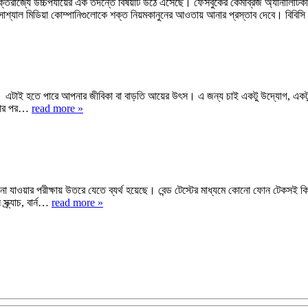
ক্তরাজ্যে উচ্চপর্যায়ের এক তদন্তে বিষয়টি উঠে এসেছে। ফেসবুকের কেমব্রিজ অ্যানালিটিকা
েদন সোশ্যাল মিডিয়া কোম্পানিগুলোকে শক্ত নিয়মকানুনের আওতায় আনার প্রস্তাব দেবে। বি
 এটাই হতে পারে আপনার জীবিকা বা বাড়তি আয়ের উৎস। এ জন্য চাই একটু উদ্যোগ, একটু চ
একটার পর…
read more »
বেঁকে না যাওয়ার পরীক্ষায় উতরে যেতে ব্যর্থ হয়েছে। বেন্ড টেস্টের মাধ্যমে কোনো ফোন টেকসই ক
্র্যাচ, বার্ন…
read more »