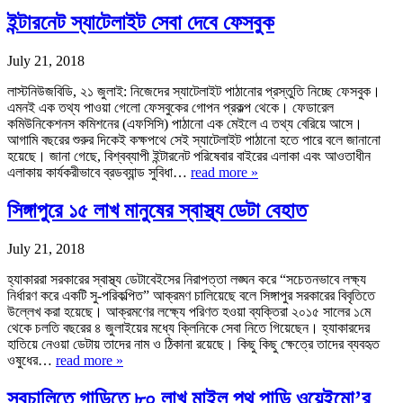
ইন্টারনেট স্যাটেলাইট সেবা দেবে ফেসবুক
July 21, 2018
লাস্টনিউজবিডি, ২১ জুলাই: নিজেদের স্যাটেলাইট পাঠানোর প্রস্তুতি নিচ্ছে ফেসবুক।
এমনই এক তথ্য পাওয়া গেলো ফেসবুকের গোপন প্রকল্প থেকে। ফেডারেল
কমিউনিকেশনস কমিশনের (এফসিসি) পাঠানো এক মেইলে এ তথ্য বেরিয়ে আসে।
আগামি বছরের শুরুর দিকেই কক্ষপথে সেই স্যাটেলাইট পাঠানো হতে পারে বলে জানানো
হয়েছে। জানা গেছে, বিশ্বব্যাপী ইন্টারনেট পরিষেবার বাইরের এলাকা এবং আওতাধীন
এলাকায় কার্যকরীভাবে ব্রডব্যান্ড সুবিধা…
read more »
সিঙ্গাপুরে ১৫ লাখ মানুষের স্বাস্থ্য ডেটা বেহাত
July 21, 2018
হ্যাকাররা সরকারের স্বাস্থ্য ডেটাবেইসের নিরাপত্তা লঙ্ঘন করে “সচেতনভাবে লক্ষ্য
নির্ধারণ করে একটি সু-পরিকল্পিত” আক্রমণ চালিয়েছে বলে সিঙ্গাপুর সরকারের বিবৃতিতে
উল্লেখ করা হয়েছে। আক্রমণের লক্ষ্যে পরিণত হওয়া ব্যক্তিরা ২০১৫ সালের ১মে
থেকে চলতি বছরের ৪ জুলাইয়ের মধ্যে ক্লিনিকে সেবা নিতে গিয়েছেন। হ্যাকারদের
হাতিয়ে নেওয়া ডেটায় তাদের নাম ও ঠিকানা রয়েছে। কিছু কিছু ক্ষেত্রে তাদের ব্যবহৃত
ওষুধের…
read more »
স্বচালিতে গাড়িতে ৮০ লাখ মাইল পথ পাড়ি ওয়েইমো’র