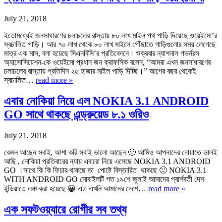
July 21, 2018
ইতোমধ্যেই জনসাধারণের চলাচলের রাস্তায় ৮০ লাখ মাইল পথ পাড়ি দিয়েছে ওয়েইমো’র
স্বচালিত গাড়ি। আর ৭০ লাখ থেকে ৮০ লাখ মাইলে পৌঁছাতে গাড়িগুলোর সময় লেগেছে
মাত্র এক মাস, বলা হয়েছে সিএনবিসি’র প্রতিবেদনে। শুক্রবার ন্যাশনাল গভর্নরস
অ্যাসোসিয়েশন-কে ওয়েইমো প্রধান জন ক্রাফসিক বলেন, “আমরা এখন জনসাধারণের
চলাচলের রাস্তায় প্রতিদিন ২৫ হাজার মাইল পাড়ি দিচ্ছি।” আগের বছর থেকেই
স্বচালিত…
read more »
এবার নোকিয়া নিয়ে এল NOKIA 3.1 ANDROID
GO সাথে থাকছে এন্ড্রুয়েড ৮.১ ওরিও
July 21, 2018
কেমন আছেন সবাই, আশা করি সবাই ভালো আছেন 🙂 আমিও আপনাদের দোয়াতে ভালই
আছি , নোকিয়া প্রতিবারের ন্যায় এবারো নিয়ে এসেছে NOKIA 3.1 ANDROID
GO ।সাথে কি কি ফিচার থাকছে তা পোষ্টে বিস্তারিত থাকছে 🙂 NOKIA 3.1
WITH ANDROID GO মোবাইলটি গত ১৯শে জুলাই আমাদের প্বার্শবর্তী দেশ
ইন্ডিয়াতে লঞ্চ করা হয়েছে 😀 এটা এখনি আমাদের দেশে…
read more »
এক সফটওয়্যারে রোগীর সব তথ্য