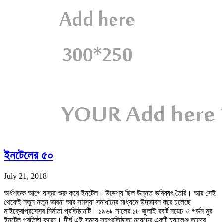
ইনটেলের ৫০
July 21, 2018
অর্ধশতক আগে যাত্রা শুরু করে ইনটেল। উদ্দেশ্য ছিল উন্নত ভবিষ্যৎ তৈরি। আর সেই
থেকেই নতুন নতুন ভাবনা আর সমস্যা সমাধানের মাধ্যমে উদ্ভাবন করে চলেছে
মাইক্রোপ্রসেসর নির্মাতা প্রতিষ্ঠানটি। ১৯৬৮ সালের ১৮ জুলাই রবার্ট নয়েচ ও গর্ডন মুর
ইনটেল প্রতিষ্ঠা করেন। দীর্ঘ এই সময়ে সহপ্রতিষ্ঠাতা নয়েচের একটি চ্যালেঞ্জ তাদের