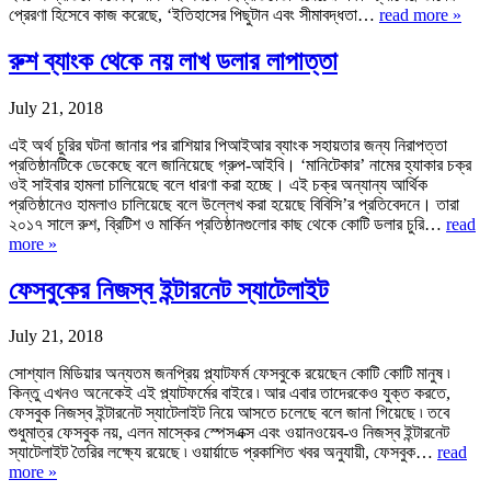
প্রেরণা হিসেবে কাজ করেছে, ‘ইতিহাসের পিছুটান এবং সীমাবদ্ধতা…
read more »
রুশ ব্যাংক থেকে নয় লাখ ডলার লাপাত্তা
July 21, 2018
এই অর্থ চুরির ঘটনা জানার পর রাশিয়ার পিআইআর ব্যাংক সহায়তার জন্য নিরাপত্তা
প্রতিষ্ঠানটিকে ডেকেছে বলে জানিয়েছে গ্রুপ-আইবি। ‘মানিটেকার’ নামের হ্যাকার চক্র
ওই সাইবার হামলা চালিয়েছে বলে ধারণা করা হচ্ছে। এই চক্র অন্যান্য আর্থিক
প্রতিষ্ঠানেও হামলাও চালিয়েছে বলে উল্লেখ করা হয়েছে বিবিসি’র প্রতিবেদনে। তারা
২০১৭ সালে রুশ, ব্রিটিশ ও মার্কিন প্রতিষ্ঠানগুলোর কাছ থেকে কোটি ডলার চুরি…
read
more »
ফেসবুকের নিজস্ব ইন্টারনেট স্যাটেলাইট
July 21, 2018
সোশ্যাল মিডিয়ার অন্যতম জনপ্রিয় প্ল্যাটফর্ম ফেসবুকে রয়েছেন কোটি কোটি মানুষ ৷
কিন্তু এখনও অনেকেই এই প্ল্যাটফর্মের বাইরে ৷ আর এবার তাদেরকেও যুক্ত করতে,
ফেসবুক নিজস্ব ইন্টারনেট স্যাটেলাইট নিয়ে আসতে চলেছে বলে জানা গিয়েছে ৷ তবে
শুধুমাত্র ফেসবুক নয়, এলন মাস্কের স্পেসএক্স এবং ওয়ানওয়েব-ও নিজস্ব ইন্টারনেট
স্যাটেলাইট তৈরির লক্ষ্যে রয়েছে ৷ ওয়ার্য়াডে প্রকাশিত খবর অনুযায়ী, ফেসবুক…
read
more »