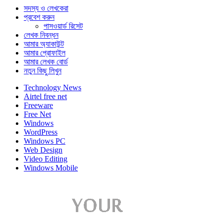
সদস্য ও লেখকেরা
প্রবেশ করুন
পাসওয়ার্ড রিসেট
লেখক নিবন্ধন
আমার অ্যাকাউন্ট
আমার প্রোফাইল
আমার লেখক বোর্ড
নতুন কিছু লিখুন
Technology News
Airtel free net
Freeware
Free Net
Windows
WordPress
Windows PC
Web Design
Video Editing
Windows Mobile