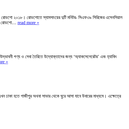
নিটর রোডশো ২০১৮। রোডশোতে স্যামসাংয়ের দুটি মনিটর- সিএফ৩৯ সিরিজের এসেনসিয়াল
নিটর রোডশো…
read more »
র উদ্ভাবনী পণ্য ও সেবা তৈরিতে উদ্যোক্তাদের জন্য ‘অ্যাকসেলেরেটর’ এবং হ্যাকিং
ore »
 এখন ঢাকা হতে গাজীপুর অথবা সাভার থেকে ঘুরে আসা যাবে উবারের মাধ্যমে। এক্ষেত্রে