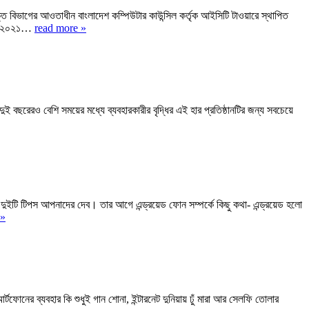
িভাগের আওতাধীন বাংলাদেশ কম্পিউটার কাউন্সিল কর্তৃক আইসিটি টাওয়ারে স্থাপিত
ার,• ২০২১…
read more »
ই বছরেরও বেশি সময়ের মধ্যে ব্যবহারকারীর বৃদ্ধির এই হার প্রতিষ্ঠানটির জন্য সবচেয়ে
ুইটি টিপস আপনাদের দেব। তার আগে এন্ড্রয়েড ফোন সম্পর্কে কিছু কথা- এন্ড্রয়েড হলো
 »
োনের ব্যবহার কি শুধুই গান শোনা, ইন্টারনেট দুনিয়ায় ঢুঁ মারা আর সেলফি তোলার