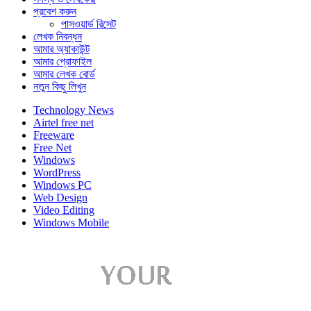
প্রবেশ করুন
পাসওয়ার্ড রিসেট
লেখক নিবন্ধন
আমার অ্যাকাউন্ট
আমার প্রোফাইল
আমার লেখক বোর্ড
নতুন কিছু লিখুন
Technology News
Airtel free net
Freeware
Free Net
Windows
WordPress
Windows PC
Web Design
Video Editing
Windows Mobile