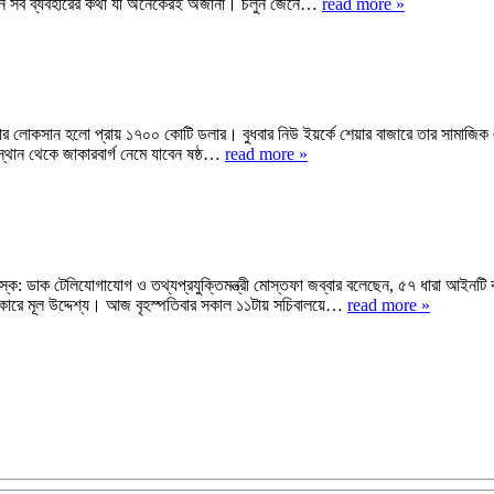
র এমন সব ব্যবহারের কথা যা অনেকেরই অজানা। চলুন জেনে…
read more »
ন্টায় তার লোকসান হলো প্রায় ১৭০০ কোটি ডলার। বুধবার নিউ ইয়র্কে শেয়ার বাজারে তার স
স্থান থেকে জাকারবার্গ নেমে যাবেন ষষ্ঠ…
read more »
ডাক টেলিযোগাযোগ ও তথ্যপ্রযুক্তিমন্ত্রী মোস্তফা জব্বার বলেছেন, ৫৭ ধারা আইনটি
 সরকারে মূল উদ্দেশ্য। আজ বৃহস্পতিবার সকাল ১১টায় সচিবালয়ে…
read more »