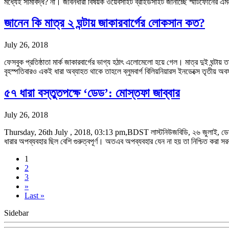
মধ্যেই সীমাবদ্ধ? না। জীবনধারা বিষয়ক ওয়েবসাইট ব্রাইডসাইট জানাচ্ছে স্মার্টফোনে
জানেন কি মাত্র ২ ঘন্টায় জাকারবার্গের লোকসান কত?
July 26, 2018
ফেসবুক প্রতিষ্ঠাতা মার্ক জাকারবার্গের ভাগ্য হঠাৎ এলোমেলো হয়ে গেল। মাত্র দুই ঘ
বৃহস্পতিবারও একই ধারা অব্যাহত থাকে তাহলে ব্লুমবার্গ বিলিয়নিয়ারস ইনডেক্সে তৃতীয় অব
৫৭ ধারা বস্তুতপক্ষে ‘ডেড’: মোস্তফা জাব্বার
July 26, 2018
Thursday, 26th July , 2018, 03:13 pm,BDST লাস্টনিউজবিডি, ২৬ জুলাই, ডেস্ক: 
ধারার অপব্যবহার ছিল বেশি গুরুত্বপূর্ণ। অতএব অপব্যবহার যেন না হয় তা নিশ্চিত করা
1
2
3
»
Last »
Sidebar