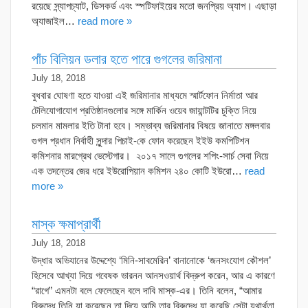
রয়েছে স্ন্যাপচ্যাট, ডিসকর্ড এবং স্পটিফাইয়ের মতো জনপ্রিয় অ্যাপ। এছাড়া
অ্যাজাইল…
read more »
পাঁচ বিলিয়ন ডলার হতে পারে গুগলের জরিমানা
July 18, 2018
বুধবার ঘোষণা হতে যাওয়া এই জরিমানার মাধ্যমে স্মার্টফোন নির্মাতা আর
টেলিযোগাযোগ প্রতিষ্ঠানগুলোর সঙ্গে মার্কিন ওয়েব জায়ান্টটির চুক্তি নিয়ে
চলমান মামলার ইতি টানা হবে। সম্ভাব্য জরিমানার বিষয়ে জানাতে মঙ্গলবার
গুগল প্রধান নির্বাহী সুন্দার পিচাই-কে ফোন করেছেন ইইউ কমপিটিশন
কমিশনার মারগ্রেথ ভেস্টেগার। ২০১৭ সালে গুগলের শপিং-সার্চ সেবা নিয়ে
এক তদন্তের জের ধরে ইউরোপিয়ান কমিশন ২৪০ কোটি ইউরো…
read
more »
মাস্ক ক্ষমাপ্রার্থী
July 18, 2018
উদ্ধার অভিযানের উদ্দেশ্যে ‘মিনি-সাবমেরিন’ বানানোকে ‘জনসংযোগ কৌশল’
হিসেবে আখ্যা দিয়ে গবেষক ভারনন আনসওয়ার্থ বিদ্রুপ করেন, আর এ কারণে
“রাগে” এমনটা বলে ফেলেছেন বলে দাবি মাস্ক-এর। তিনি বলেন, “আমার
বিরুদ্ধে তিনি যা করেছেন তা দিয়ে আমি তার বিরুদ্ধে যা করেছি সেটা যথার্থতা