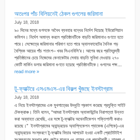
অতঃপর পাঁচ বিলিয়নেই ঠেকল গুগলের জরিমানা
July 18, 2018
৯০ দিনের মধ্যে গুগলকে অবৈধ ব্যবহার বন্ধের নির্দেশ দিয়েছে ইউরোপিয়ান
কমিশন। নির্দেশ অমান্য করলে প্রতিষ্ঠানটিকে বাড়তি জরিমানাও গুণতে হতে
পারে। সেক্ষেত্রে জরিমানার পরিমাণ হতে পারে অ্যালফাবেটের দৈনিক গড়
বৈশ্বিক আয়ের পাঁচ শতাংশ– খবর সিএনবিসি’র। আগের বছর প্রতিদ্বন্দ্বী
প্রতিষ্ঠানের চেয়ে নিজেদের কেনাকেটার সেবায় বাড়তি সুবিধা দেওয়ায় ২৭০
কোটি মার্কিন ডলার জরিমানা গুণতে হয়েছে প্রতিষ্ঠানটিকে। গুগলের পক্ষ…
read more »
টু-ফ্যাক্টরে এসএমএস-এর বিকল্প খুঁজছে ইনস্টাগ্রাম
July 18, 2018
এ নিয়ে ইনস্টাগ্রামের এক মুখপাত্রের উদ্ধৃতি প্রকাশ করেছে প্রযুক্তি সাইট
টেকক্রাঞ্চ। তিনি বলেন, “আমরা ইনস্টাগ্রাম অ্যাকাউন্টের নিরাপত্তা উন্নত
করা অব্যাহত রেখেছি, এর সঙ্গে টু-ফ্যাক্টর অথেনটিকেশন শক্তিশালী করাও
রয়েছে।” ইনস্টাগ্রামের অ্যান্ড্রয়েড অ্যাপ্লিকেশন প্যাকেজ (এপিকে)-এর
অ্যান্ড্রয়েড সংস্করণে টু-ফ্যাক্টর ফিচার আপডেট হওয়া একটি প্রোটোটাইপ
সংস্করণের সন্ধান পান জেইন মানচুন ওং নামের এক প্রকৌশলী। তারপর এ