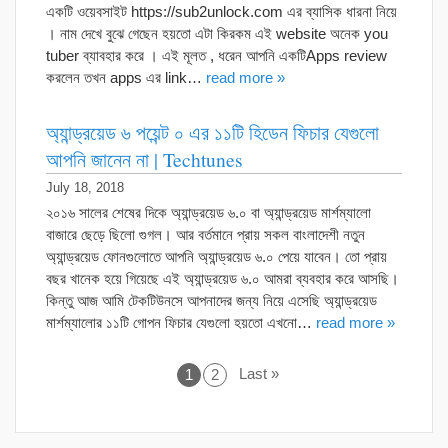
একটি ওয়েবসাইট https://sub2unlock.com এর ব্যাসিক ধারনা নিয়ে
। নাম দেখে বুঝে গেছেন হয়তো এটা কিরকম এই website অনেক you
tuber ব্যাবহার করে । এই মূলত , ধরেন আপনি একটিApps review
করলেন তখন apps এর link…
read more »
অ্যান্ড্রয়েড ৬ পয়েন্ট ০ এর ১১টি হিডেন ফিচার যেগুলো
আপনি জানেন না | Techtunes
July 18, 2018
২০১৬ সালের শেষের দিকে অ্যান্ড্রয়েড ৬.০ বা অ্যান্ড্রয়েড মার্শম্যালো
বাজারে ছেড়ে ছিলো গুগল। আর বর্তমানে প্রায় সকল বাংলাদেশী নতুন
অ্যান্ড্রয়েড ফোনগুলোতে আপনি অ্যান্ড্রয়েড ৬.০ পেয়ে যাবেন। তো প্রায়
বছর খানেক হয়ে গিয়েছে এই অ্যান্ড্রয়েড ৬.০ আমরা ব্যবহার করে আসছি।
কিন্তু আজ আমি টেকটিউনসে আপনাদের জন্য নিয়ে এসেছি অ্যান্ড্রয়েড
মার্শম্যালোর ১১টি গোপন ফিচার যেগুলো হয়তো এখনো…
read more »
Last »
1
2