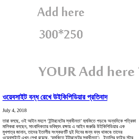
ওয়েবসাইট বন্ধ রেখে উইকিপিডিয়ার প্রতিবাদ
July 4, 2018
তারা বলছে, ওই আইন মহলে ‘ইন্টারনেটের স্বাধীনতা’ হুমকিতে পড়বে৷ অন্যদিকে পত্রিকা
মালিকরা বলছেন, সাংবাদিকতার ভবিষ্যৎ রক্ষায় এ আইন জরুরি৷ উইকিপিডিয়ার এক
মুখপাত্র জানান, তাদের ইতালীয় সংস্করণটি দুই দিনের জন্য বন্ধ থাকবে৷ তাদের
ওয়েবসাইটে এখন লেখা রয়েছে, ‘হুমকিতে ইন্টারনেটের স্বাধীনতা’৷ ইতালির ফাইভ স্টার