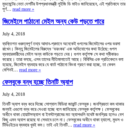
মুভমেন্টের নেতা দেশটির উপপ্রধানমন্ত্রী লুইজি ডি মাইও জানিয়েছেন, এই প্রতিবাদে তার
পূর্ণ…
read more »
জিমেইলে পাঠানো মেইল অন্য কেউ পড়তে পারে
July 4, 2018
ব্যক্তিগত গুরুত্বপূর্ণ তথ্য আদান-প্রদানে অনেকেই গুগলের জিমেইলের ওপর ভরসা
রাখেন। কিন্তু জিমেইলের বিরুদ্ধে ‘ভয়ংকর’ এক অভিযোগের কথা উঠেছে: গুগল
ব্যবহারকারীদের মেইল অন্য কাউকে পড়তে দেয়। গুগল কর্তৃপক্ষ সে কথা স্বীকারও
করেছে। তারা বলছে, এসব তাদের নীতিমালাতেই আছে। বিবিসির এক প্রতিবেদনে বলা
হয়েছে, জিমেইল ব্যবহার করে যে বার্তা পাঠানো কিংবা গ্রহণ করা হচ্ছে, তা কেবল
মেশিনই…
read more »
ফেসবুকে বন্ধ হচ্ছে তিনটি অ্যাপ
July 4, 2018
তিনটি অ্যাপ বন্ধ করে দিচ্ছে সোশ্যাল মিডিয়া জায়ান্ট ফেসবুক। জনপ্রিয়তা কম থাকার
জন্যই এগুলো বন্ধ করে দেওয়া হচ্ছে বলে জানিয়েছে ফেসবুক কর্তৃপক্ষ। ফেসবুকের
অধীনে থাকা হোয়াটসঅ্যাপ বা ইনস্টাগ্রামের মত অ্যাপগুলি যথেষ্ট জনপ্রিয় হলেও বেশ
কিছু এমন অ্যাপ রয়েছে যা সেভাবে চলে না। ফেসবুকের অধীনে থাকা হ্যালো, মুভস ও
টিবিএইচের ব্যবহার খুবই কম। তাই এই তিনটি…
read more »