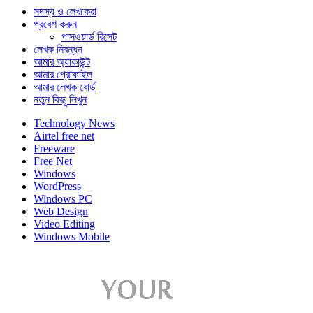
সদস্য ও লেখকেরা
প্রবেশ করুন
পাসওয়ার্ড রিসেট
লেখক নিবন্ধন
আমার অ্যাকাউন্ট
আমার প্রোফাইল
আমার লেখক বোর্ড
নতুন কিছু লিখুন
Technology News
Airtel free net
Freeware
Free Net
Windows
WordPress
Windows PC
Web Design
Video Editing
Windows Mobile