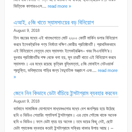
ভিত্তিক কালারওএস…
read more »
এআই, ৫জি খাতে স্যামসাংয়ের বড় বিনিয়োগ
August 9, 2018
তিন বছরের মধ্যে এই খাতগুলোতে মোট ২২০০ কোটি মার্কিন ডলার বিনিয়োগ
করবে ইলেকট্রনিক পণ্য নির্মাতা দক্ষিণ কোরীয় প্রতিষ্ঠানটি। প্রাথমিকভাবে
এই বিনিয়োগে নেতৃত্ব দেবে স্যামসাং ইলেকট্রনিক্স– খবর সিএনবিসি’র।
বুধবার প্রতিষ্ঠানটির পক্ষ থেকে বলা হয়, মূল চারটি খাতে এই বিনিয়োগ করবে
স্যামসাং। এর মধ্যে রয়েছে কৃত্রিম বুদ্ধিমত্তা, ৫জি মোবাইল নেটওয়ার্ক
প্রযুক্তি, ভবিষ্যতের গাড়ির জন্য বৈদ্যুতিক যন্ত্রাংশ এবং…
read more
»
জেনে নিন কিভাবে ডেটা বাঁচিয়ে ইন্সটাগ্রাম ব্যবহার করবেন
August 9, 2018
বর্তমানে সামাজিক যোগাযোগ মাধ্যমগুলোর মধ্যে বেশ জনপ্রিয় হয়ে উঠেছে
ছবি ও ভিডিও শেয়ারিং প্লাটফর্ম ইন্সটাগ্রাম। এর হোম পেইজে থাকে অনেক
ছবি ও ভিডিও। ফলে ডেটা ব্যয় হয় অনেক। তবে ভয়ের কিছু নেই, ছোট
ডেটা প্যাকেজ ব্যবহার করেই ইন্সটাগ্রামে সক্রিয় থাকার উপায় আছে। –