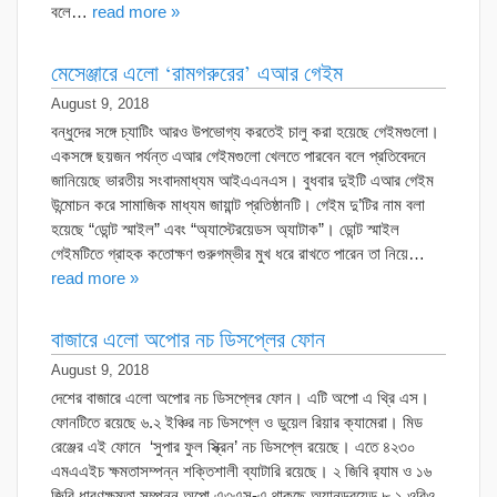
বলে…
read more »
মেসেঞ্জারে এলো ‘রামগরুরের’ এআর গেইম
August 9, 2018
বন্ধুদের সঙ্গে চ্যাটিং আরও উপভোগ্য করতেই চালু করা হয়েছে গেইমগুলো।
একসঙ্গে ছয়জন পর্যন্ত এআর গেইমগুলো খেলতে পারবেন বলে প্রতিবেদনে
জানিয়েছে ভারতীয় সংবাদমাধ্যম আইএএনএস। বুধবার দুইটি এআর গেইম
উন্মোচন করে সামাজিক মাধ্যম জায়ান্ট প্রতিষ্ঠানটি। গেইম দু’টির নাম বলা
হয়েছে “ডোন্ট স্মাইল” এবং “অ্যাস্টেরয়েডস অ্যাটাক”। ডোন্ট স্মাইল
গেইমটিতে গ্রাহক কতোক্ষণ গুরুগম্ভীর মুখ ধরে রাখতে পারেন তা নিয়ে…
read more »
বাজারে এলো অপোর নচ ডিসপ্লের ফোন
August 9, 2018
দেশের বাজারে এলো অপোর নচ ডিসপ্লের ফোন। এটি অপো এ থ্রি এস।
ফোনটিতে রয়েছে ৬.২ ইঞ্চির নচ ডিসপ্লে ও ডুয়েল রিয়ার ক্যামেরা। মিড
রেঞ্জের এই ফোনে ‘সুপার ফুল স্ক্রিন’ নচ ডিসপ্লে রয়েছে। এতে ৪২৩০
এমএএইচ ক্ষমতাসম্পন্ন শক্তিশালী ব্যাটারি রয়েছে। ২ জিবি র‌্যাম ও ১৬
জিবি ধারণক্ষমতা সম্পন্ন অপো এ৩এস-এ থাকছে অ্যানড্রয়েড ৮.১ ওরিও