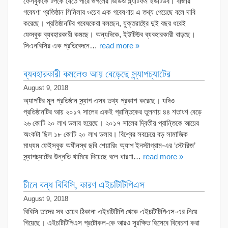
ফেসবুককে টপকে যেতে পারে গুগলের ভিডিও প্ল্যাটফর্ম ইউটিউব। বাজার
গবেষণা প্রতিষ্ঠান সিমিলার ওয়েব এক গবেষণায় এ তথ্য পেয়েছে বলে দাবি
করেছে। প্রতিষ্ঠানটির গবেষকেরা বলছেন, যুক্তরাষ্ট্রে দুই বছর ধরেই
ফেসবুক ব্যবহারকারী কমছে। অন্যদিকে, ইউটিউব ব্যবহারকারী বাড়ছে।
সিএনবিসির এক প্রতিবেদনে…
read more »
ব্যবহারকারী কমলেও আয় বেড়েছে স্ন্যাপচ্যাটের
August 9, 2018
অ্যাপটির মূল প্রতিষ্ঠান স্ন্যাপ এসব তথ্য প্রকাশ করেছে। যদিও
প্রতিষ্ঠানটির আয় ২০১৭ সালের একই প্রান্তিকের তুলনায় ৪৪ শতাংশ বেড়ে
২৬ কোটি ২০ লাখ ডলার হয়েছে। ২০১৭ সালের দ্বিতীয় প্রান্তিকে আয়ের
অংকটা ছিল ১৮ কোটি ২০ লাখ ডলার। বিশ্বের সবচেয়ে বড় সামাজিক
মাধ্যম ফেইসবুক অধীনস্থ ছবি শেয়ারিং অ্যাপ ইনস্টাগ্রাম-এর ‘স্টোরিজ’
স্ন্যাপচ্যাটের উন্নতি থামিয়ে দিয়েছে বলে ধারণা…
read more »
চীনে বন্ধ বিবিসি, কারণ এইচটিটিপিএস
August 9, 2018
বিবিসি তাদের সব ওয়েব ঠিকানা এইচটিটিপি থেকে এইচটিটিপিএস-এর নিয়ে
গিয়েছে। এইচটিটিপিএস প্রটোকল-কে আরও সুরক্ষিত হিসেবে বিবেচনা করা