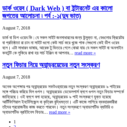
ডার্ক ওয়েব ( Dark Web ) বা ইন্টারনেট এর কালো
জগতের আলোচনা ৷ পর্ব :-১(দুধ ভাত)
August 7, 2018
ডার্ক বা ডিপ ওয়েব কি : যে সকল সাইট জনসাধারনের জন্য উন্মুক্ত না, যেগুলোর ক্রিয়েটর
বা প্রতিষ্ঠাতা রা চান না সাইট গুলো কেউ সার্চ করে খুজে পাক সেগুলো কেই ডীপ ওয়েব
বলে। এটা সাধারন ভাষায়, আরেক টু ভিতরে গেলে বোঝা যায় যে সকল সাইট বা অনলাইন
কনটেন্ট কে লুকিয়ে রাখা হয় সার্চ ইঞ্জিন বা আপনার…
read more »
নতুন ফিচার নিয়ে অ্যান্ড্রয়েডের নতুন সংস্করণ
August 7, 2018
অনেক অপেক্ষার পর অ্যান্ড্রয়েড সফটওয়্যারের নতুন সংস্করণ অ্যান্ড্রয়েড ৯ পাইয়ের
সঙ্গে পরিচয় করিয়ে দিল গুগল। অ্যান্ড্রয়েড ডেভেলপার্স ব্লগে গুগল নতুন ফিচার সম্পর্কে
জানিয়েছে। ওই ব্লগে বলা হয়েছে, অ্যান্ড্রয়েড ৯ পাই সংস্করণে যুক্ত হয়েছে
আর্টিফিশিয়াল ইনটেলিজেন্স বা কৃত্রিম বুদ্ধিমত্তা। এটি কাজে লাগিয়ে ব্যবহারকারীরা
তাঁদের প্রয়োজনীয় কাজ করতে পারবেন। নতুন সংস্করণে অ্যাডাপটিভ ব্যাটারি ও
অ্যাডাপটিভ ব্রাইটনেস ফিচার…
read more »
1
2