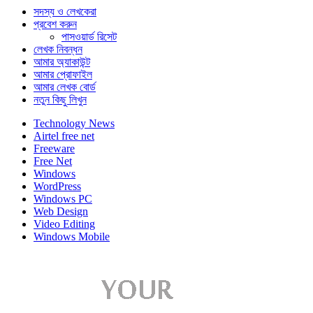
সদস্য ও লেখকেরা
প্রবেশ করুন
পাসওয়ার্ড রিসেট
লেখক নিবন্ধন
আমার অ্যাকাউন্ট
আমার প্রোফাইল
আমার লেখক বোর্ড
নতুন কিছু লিখুন
Technology News
Airtel free net
Freeware
Free Net
Windows
WordPress
Windows PC
Web Design
Video Editing
Windows Mobile