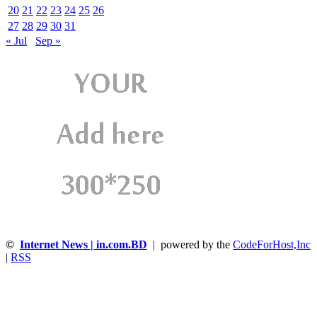
20
21
22
23
24
25
26
27
28
29
30
31
« Jul
Sep »
©
Internet News | in.com.BD
| powered by the
CodeForHost,Inc
|
RSS