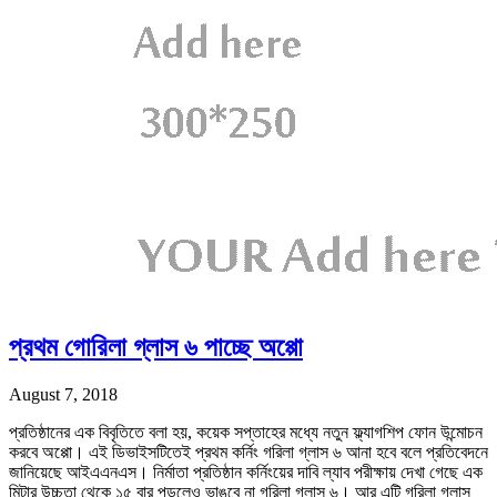
প্রথম গোরিলা গ্লাস ৬ পাচ্ছে অপ্পো
August 7, 2018
প্রতিষ্ঠানের এক বিবৃতিতে বলা হয়, কয়েক সপ্তাহের মধ্যে নতুন ফ্ল্যাগশিপ ফোন উন্মোচন
করবে অপ্পো। এই ডিভাইসটিতেই প্রথম কর্নিং গরিলা গ্লাস ৬ আনা হবে বলে প্রতিবেদনে
জানিয়েছে আইএএনএস। নির্মাতা প্রতিষ্ঠান কর্নিংয়ের দাবি ল্যাব পরীক্ষায় দেখা গেছে এক
মিটার উচ্চতা থেকে ১৫ বার পড়লেও ভাঙবে না গরিলা গ্লাস ৬। আর এটি গরিলা গ্লাস