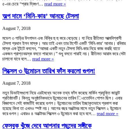
৫-এর চেয়ে “প্রায় দ্বিগুণ…
read more »
অল্প দামে ‘মিনি-কার’ আনছে টেসলা
August 7, 2018
মডেল ৩ গাড়ির উৎপাদন এবং বিক্রি হু হু করে বেড়েছে। যা নিয়ে রীতিমত আত্মবিশ্বাসী
টেসলা প্রধান ইলন মাস্ক। আর তাই এখন তার টার্গেট একটি ‘মিনি-কার’ আনার। রবিবার
মাস্ক এক টুইটে বললেন, “আমরা একটি নতুন টেসলা মিনি-কার নিয়ে কাজ করছি যাতে
একজন প্রাপ্তবয়স্ক বসতে পারবেন।” শুধু বসতে পারাই নয়। রীতিমত আরাম করে সেটা
চালানো যাবে বলে…
read more »
পিক্সেল ৩ উন্মোচন তারিখ ফাঁস করলো গুগল!
August 7, 2018
নতুন ডিভাইসগুলো নিয়ে এরইমধ্যে অনেক তথ্য ফাঁস করেছে মার্কিন প্রযুক্তি জায়ান্ট
প্রতিষ্ঠানটি। কিন্তু অনুষ্ঠানিকভাবে উন্মোচনের তারিখ িএতোদিন গোপন ছিল। এবার
বিজ্ঞাপনে সেই কাজটিই করেছে গুগল। উন্মোচনের তারিখ ইচ্ছাকৃতভাবে প্রকাশ করা
হয়েছে কিনা তা এখনও স্পষ্ট নয়। আগের বছর অক্টোবর মাসে নতুন পিক্সেল ২ উন্মোচন
করে গুগল। এবারও ৪ অক্টোবর পিক্সেল ৩ উন্মোচন করা হবে বলে…
read more »
ফেসবুক খুঁজে দেবে আপনার পছন্দের সঙ্গীকে