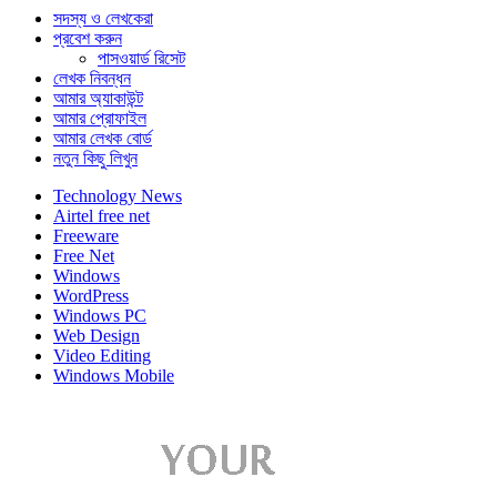
সদস্য ও লেখকেরা
প্রবেশ করুন
পাসওয়ার্ড রিসেট
লেখক নিবন্ধন
আমার অ্যাকাউন্ট
আমার প্রোফাইল
আমার লেখক বোর্ড
নতুন কিছু লিখুন
Technology News
Airtel free net
Freeware
Free Net
Windows
WordPress
Windows PC
Web Design
Video Editing
Windows Mobile