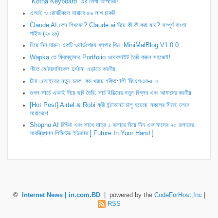
“Kotha Keyboard” এর মেগা আপডেট!
এআই ও রোবটিকসে হারাবে ৫৬ লাখ চাকরি
Claude AI কেন শিখবেন? Claude.ai দিয়ে কী কী করা যায়? সম্পূর্ণ বাংলা
গাইড (২০২৬)
নিয়ে নিন দারুন একটি ওয়ার্ডপ্রেস ব্লগার থিম: MiniMalBlog V1.0.0
Wapka তে ফ্রিল্যান্সার Portfolio ওয়েবসাইট তৈরি করুন সহজেই!
শীতে মোটরসাইকেল দুর্ঘটনা এড়াতে করণীয়
চীনা এআইয়ের নতুন চমক: কম খরচে শক্তিশালী ‘জিএলএম-৫.২
গুগল সার্চে এআই দিয়ে ছবি তৈরি: সার্চ ইঞ্জিনের নতুন বিপ্লব এবং আমাদের করণীয়
[Hot Post] Airtel & Robi ফ্রী ইন্টারনেট চালু হয়েছে সকলের সিমই চলবে
সারাদেশে
Shopno AI রিভিউ এবং সাথে মাত্র ১ ডলারে নিয়ে নিন এক মাসের ২৫ ডলারের
সাবস্ক্রিপশন লিমিটেড ইউজার [ Future In Your Hand ]
©
Internet News | in.com.BD
| powered by the
CodeForHost,Inc
|
RSS