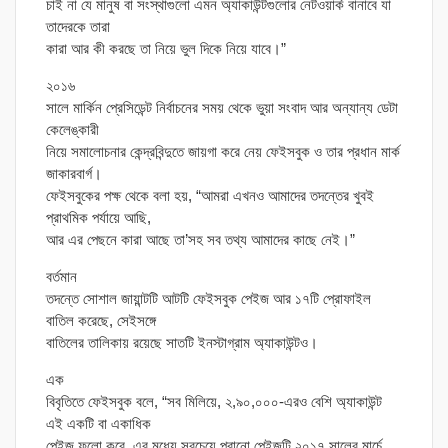
চাই না যে মানুষ বা সংস্থাগুলো এমন অ্যাকাউন্টগুলোর নেটওয়ার্ক বানাবে যা
তাদেরকে তারা
কারা আর কী করছে তা নিয়ে ভুল দিকে নিয়ে যাবে।”
২০১৬
সালে মার্কিন প্রেসিডেন্ট নির্বাচনের সময় থেকে ভুয়া সংবাদ আর অন্যান্য ডেটা
কেলেঙ্কারী
নিয়ে সমালোচনার কেন্দ্রবিন্দুতে জায়গা করে নেয় ফেইসবুক ও তার প্রধান মার্ক
জাকারবার্গ।
ফেইসবুকের পক্ষ থেকে বলা হয়, “আমরা এখনও আমাদের তদন্তের খুবই
প্রাথমিক পর্যায়ে আছি,
আর এর পেছনে কারা আছে তা’সহ সব তথ্য আমাদের কাছে নেই।”
বর্তমান
তদন্তে সোশাল জায়ান্টটি আটটি ফেইসবুক পেইজ আর ১৭টি প্রোফাইল
বাতিল করেছে, সেইসঙ্গে
বাতিলের তালিকায় রয়েছে সাতটি ইনস্টাগ্রাম অ্যাকাউন্টও।
এক
বিবৃতিতে ফেইসবুক বলে, “সব মিলিয়ে, ২,৯০,০০০-এরও বেশি অ্যাকাউন্ট
এই একটি বা একাধিক
পেইজ ফলো করে, এর মধ্যে সবচেয়ে পুরানো পেইজটি ২০১৭ সালের মার্চে