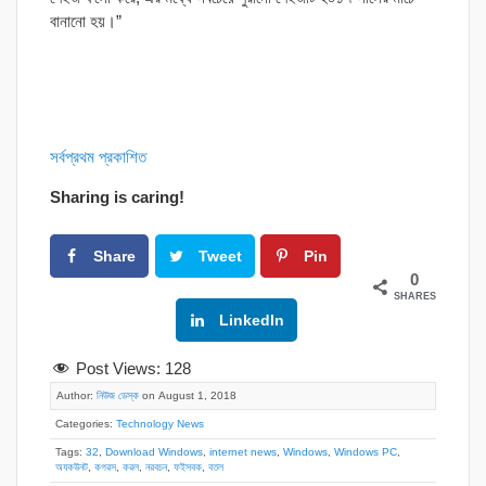
বানানো হয়।”
সর্বপ্রথম প্রকাশিত
Sharing is caring!
Share
Tweet
Pin
0
SHARES
Google+
LinkedIn
Post Views:
128
Author:
নিউজ ডেস্ক
on August 1, 2018
Categories:
Technology News
Tags:
32
,
Download Windows
,
internet news
,
Windows
,
Windows PC
,
অযকউনট
,
কগরস
,
করল
,
নরবচন
,
ফইসবক
,
বতল