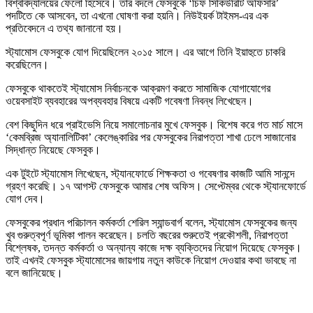
বিশ্ববিদ্যালয়ের ফেলো হিসেবে। তাঁর বদলে ফেসবুকে ‘চিফ সিকিউরিটি অফিসার’
পদটিতে কে আসবেন, তা এখনো ঘোষণা করা হয়নি। নিউইয়র্ক টাইমস-এর এক
প্রতিবেদনে এ তথ্য জানানো হয়।
স্ট্যামোস ফেসবুকে যোগ দিয়েছিলেন ২০১৫ সালে। এর আগে তিনি ইয়াহুতে চাকরি
করেছিলেন।
ফেসবুকে থাকতেই স্ট্যামোস নির্বাচনকে আক্রমণ করতে সামাজিক যোগাযোগের
ওয়েবসাইট ব্যবহারের অপব্যবহার বিষয়ে একটি গবেষণা নিবন্ধ লিখেছেন।
বেশ কিছুদিন ধরে প্রাইভেসি নিয়ে সমালোচনার মুখে ফেসবুক। বিশেষ করে গত মার্চ মাসে
‘কেমব্রিজ অ্যানালিটিকা’ কেলেঙ্কারির পর ফেসবুকের নিরাপত্তা শাখা ঢেলে সাজানোর
সিদ্ধান্ত নিয়েছে ফেসবুক।
এক টুইটে স্ট্যামোস লিখেছেন, স্ট্যানফোর্ডে শিক্ষকতা ও গবেষণার কাজটি আমি সানন্দে
গ্রহণ করেছি। ১৭ আগস্ট ফেসবুকে আমার শেষ অফিস। সেপ্টেম্বর থেকে স্ট্যানফোর্ডে
যোগ দেব।
ফেসবুকের প্রধান পরিচালন কর্মকর্তা শেরিল স্যান্ডবার্গ বলেন, স্ট্যামোস ফেসবুকের জন্য
খুব গুরুত্বপূর্ণ ভূমিকা পালন করেছেন। চলতি বছরের শুরুতেই প্রকৌশলী, নিরাপত্তা
বিশ্লেষক, তদন্ত কর্মকর্তা ও অন্যান্য কাজে দক্ষ ব্যক্তিদের নিয়োগ দিয়েছে ফেসবুক।
তাই এখনই ফেসবুক স্ট্যামোসের জায়গায় নতুন কাউকে নিয়োগ দেওয়ার কথা ভাবছে না
বলে জানিয়েছে।