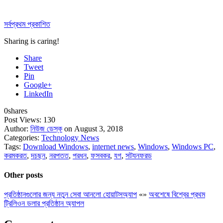
সর্বপ্রথম প্রকাশিত
Sharing is caring!
Share
Tweet
Pin
Google+
LinkedIn
0
shares
Post Views:
130
Author:
নিউজ ডেস্ক
on August 3, 2018
Categories:
Technology News
Tags:
Download Windows
,
internet news
,
Windows
,
Windows PC
,
করমকরত
,
দচছন
,
নরপতত
,
পরধন
,
ফসবকর
,
যগ
,
সটযনফরড
Other posts
প্রতিষ্ঠানগুলোর জন্য নতুন সেবা আনলো হোয়াটসঅ্যাপ
«
»
অবশেষে বিশ্বের প্রথম
ট্রিলিওন ডলার প্রতিষ্ঠান অ্যাপল