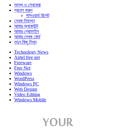
সদস্য ও লেখকেরা
প্রবেশ করুন
পাসওয়ার্ড রিসেট
লেখক নিবন্ধন
আমার অ্যাকাউন্ট
আমার প্রোফাইল
আমার লেখক বোর্ড
নতুন কিছু লিখুন
Technology News
Airtel free net
Freeware
Free Net
Windows
WordPress
Windows PC
Web Design
Video Editing
Windows Mobile