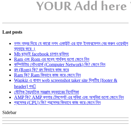
Last posts
নগদ নম্বর দিয়ে যে কারো নগদ একাউন্ট এর হাফ ইনফরমেশন বের করুন ওয়েবটুল
ব্যবহার করে ।
Mb ছাড়াই facebook চালান ছবিসহ
Ram এবং Rom এর মধ্যে পার্থক্য গুলো জেনে নিন
কম্পিউটার নেটওয়ার্ক (Computer Network) কি? জেনে নিন
রম (Rom) কি? রম কিভাবে কাজ করে
Ram কি? Ram কিভাবে কাজ করে জেনে নিন
Wapkiz এ বানান web screenshot taker site দ্বিতীয় [footer &
header] পব
মৌলিক বৈদ্যুতিক সরঞ্জাম ব্যবহারের নির্দেশিকা
AMP কি? AMP ব্লগার টেমপ্লেট এর সুবিধা এবং অসুবিধা গুলো জেনে নিন
প্রসেসর (CPU) কি? প্রসেসর কিভাবে কাজ করে জেনে নিন
Sidebar