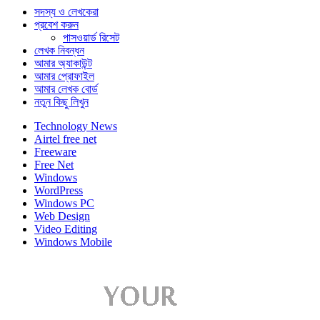
সদস্য ও লেখকেরা
প্রবেশ করুন
পাসওয়ার্ড রিসেট
লেখক নিবন্ধন
আমার অ্যাকাউন্ট
আমার প্রোফাইল
আমার লেখক বোর্ড
নতুন কিছু লিখুন
Technology News
Airtel free net
Freeware
Free Net
Windows
WordPress
Windows PC
Web Design
Video Editing
Windows Mobile