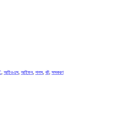
C
,
আইওএস
,
আইফন
,
পলস
,
বট
,
সসকরণ