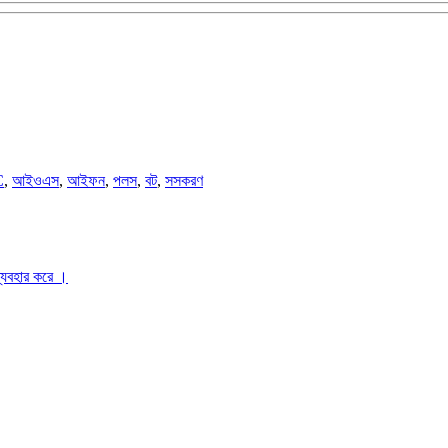
C
,
আইওএস
,
আইফন
,
পলস
,
বট
,
সসকরণ
ব্যবহার করে ।