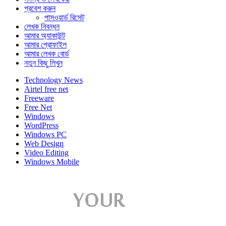
প্রবেশ করুন
পাসওয়ার্ড রিসেট
লেখক নিবন্ধন
আমার অ্যাকাউন্ট
আমার প্রোফাইল
আমার লেখক বোর্ড
নতুন কিছু লিখুন
Technology News
Airtel free net
Freeware
Free Net
Windows
WordPress
Windows PC
Web Design
Video Editing
Windows Mobile