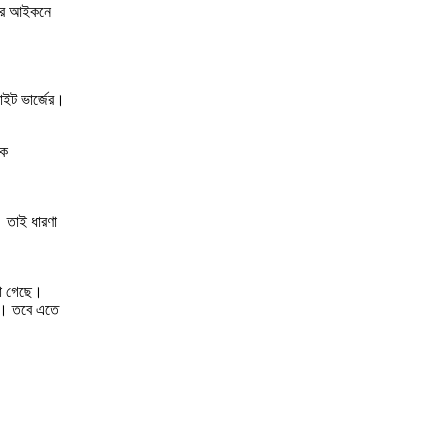
রের আইকনে
াইট ভার্জের।
কে
 তাই ধারণা
খা গেছে।
ে। তবে এতে