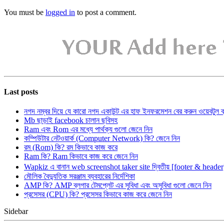
You must be
logged in
to post a comment.
Last posts
নগদ নম্বর দিয়ে যে কারো নগদ একাউন্ট এর হাফ ইনফরমেশন বের করুন ওয়েবটুল 
Mb ছাড়াই facebook চালান ছবিসহ
Ram এবং Rom এর মধ্যে পার্থক্য গুলো জেনে নিন
কম্পিউটার নেটওয়ার্ক (Computer Network) কি? জেনে নিন
রম (Rom) কি? রম কিভাবে কাজ করে
Ram কি? Ram কিভাবে কাজ করে জেনে নিন
Wapkiz এ বানান web screenshot taker site দ্বিতীয় [footer & heade
মৌলিক বৈদ্যুতিক সরঞ্জাম ব্যবহারের নির্দেশিকা
AMP কি? AMP ব্লগার টেমপ্লেট এর সুবিধা এবং অসুবিধা গুলো জেনে নিন
প্রসেসর (CPU) কি? প্রসেসর কিভাবে কাজ করে জেনে নিন
Sidebar