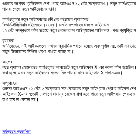
গুজবের তথ্যের প্রতিফলন দেখা গেছে আইওএস ১২ বেটা সংস্করণেও। নতুন ফার্মওয়্যা
পাওয়া গেছে নতুন আইফোনের ছবি।
ফার্মওয়্যারে নতুন আইফোনের ছবি বের করেছেন অ্যাপলের
রিভার্স-ইঞ্জিনিয়ার গুইলেরমে র‍্যাম্বো। চলতি সপ্তাহের শুরুতে আইওএস
১২ বেটা সংস্করণে ফাঁস হয়েছে নতুন বেজেললেস আইপ্যাডের আইকনও– খবর প্রযুক্তি স
র‍্যাম্বো
জানিয়েছেন, এই আইকনগুলো এখনও প্রাথমিক পর্যায়ে রয়েছে এবং পূর্ণাঙ্গ নয়, তাই এর থে
নতুন ডিভাইসের নিশ্চিত ধারণা পাওয়া যাচ্ছে না।
আগের
বছর অ্যাপল হোমপডের ফার্মওয়্যার আপডেটে নতুন আইফোন X-এর নকশা ফাঁস হয়েছিল।
করা হচ্ছে এবার নতুন আইকনের সঙ্গেও মিল পাওয়া যাবে আইফোন X প্লাস-এর।
সপ্তাহের
শুরুতে আইওএস ১২ বেটা ৫ সংস্করণে সরু বেজেলের নতুন আইপ্যাড প্রো’র আইকন দে
আইফোন X-এর মতোই চারপাশে সামান্য বেজেল রাখা হতে পারে নতুন আইপ্যাড প্রো-ত
রাখা হবে না কোনো নচ।
সর্বপ্রথম প্রকাশিত