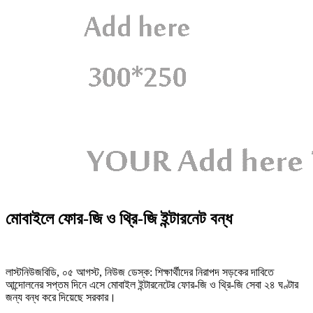
মোবাইলে ফোর-জি ও থ্রি-জি ইন্টারনেট বন্ধ
লাস্টনিউজবিডি, ০৫ আগস্ট, নিউজ ডেস্ক: শিক্ষার্থীদের নিরাপদ সড়কের দাবিতে
আন্দোলনের সপ্তম দিনে এসে মোবাইল ইন্টারনেটের ফোর-জি ও থ্রি-জি সেবা ২৪ ঘণ্টার
জন্য বন্ধ করে দিয়েছে সরকার।