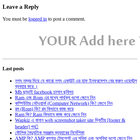
Leave a Reply
You must be
logged in
to post a comment.
Last posts
নগদ নম্বর দিয়ে যে কারো নগদ একাউন্ট এর হাফ ইনফরমেশন বের করুন ওয়েবটুল
ব্যবহার করে ।
Mb ছাড়াই facebook চালান ছবিসহ
Ram এবং Rom এর মধ্যে পার্থক্য গুলো জেনে নিন
কম্পিউটার নেটওয়ার্ক (Computer Network) কি? জেনে নিন
রম (Rom) কি? রম কিভাবে কাজ করে
Ram কি? Ram কিভাবে কাজ করে জেনে নিন
Wapkiz এ বানান web screenshot taker site দ্বিতীয় [footer &
header] পব
মৌলিক বৈদ্যুতিক সরঞ্জাম ব্যবহারের নির্দেশিকা
AMP কি? AMP ব্লগার টেমপ্লেট এর সুবিধা এবং অসুবিধা গুলো জেনে নিন