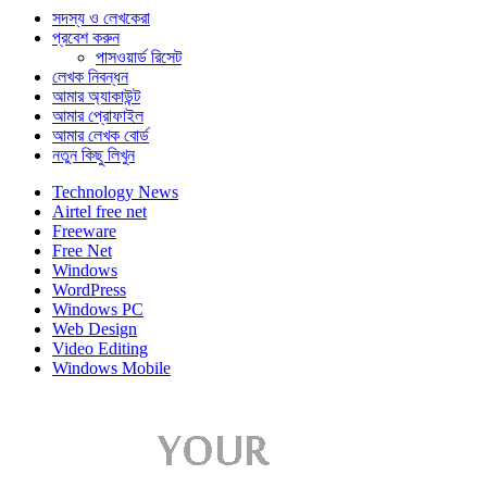
সদস্য ও লেখকেরা
প্রবেশ করুন
পাসওয়ার্ড রিসেট
লেখক নিবন্ধন
আমার অ্যাকাউন্ট
আমার প্রোফাইল
আমার লেখক বোর্ড
নতুন কিছু লিখুন
Technology News
Airtel free net
Freeware
Free Net
Windows
WordPress
Windows PC
Web Design
Video Editing
Windows Mobile