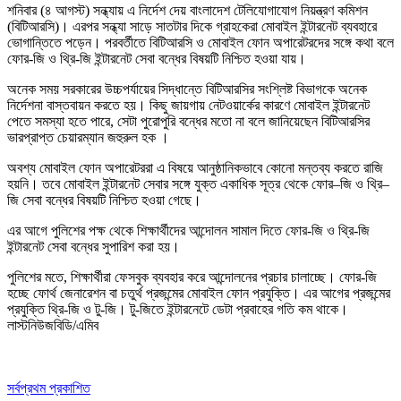
শনিবার (৪ আগস্ট) সন্ধ্যায় এ নির্দেশ দেয় বাংলাদেশ টেলিযোগাযোগ নিয়ন্ত্রণ কমিশন
(বিটিআরসি)। এরপর সন্ধ্যা সাড়ে সাতটার দিকে গ্রাহকেরা মোবাইল ইন্টারনেট ব্যবহারে
ভোগান্তিতে পড়েন। পরবর্তীতে বিটিআরসি ও মোবাইল ফোন অপারেটরদের সঙ্গে কথা বলে
ফোর-জি ও থ্রি-জি ইন্টারনেট সেবা বন্ধের বিষয়টি নিশ্চিত হওয়া যায়।
অনেক সময় সরকারের উচ্চপর্যায়ের সিদ্ধান্তে বিটিআরসির সংশ্লিষ্ট বিভাগকে অনেক
নির্দেশনা বাস্তবায়ন করতে হয়। কিছু জায়গায় নেটওয়ার্কের কারণে মোবাইল ইন্টারনেট
পেতে সমস্যা হতে পারে, সেটা পুরোপুরি বন্ধের মতো না বলে জানিয়েছেন বিটিআরসির
ভারপ্রাপ্ত চেয়ারম্যান জহুরুল হক ।
অবশ্য মোবাইল ফোন অপারেটররা এ বিষয়ে আনুষ্ঠানিকভাবে কোনো মন্তব্য করতে রাজি
হয়নি। তবে মোবাইল ইন্টারনেট সেবার সঙ্গে যুক্ত একাধিক সূত্র থেকে ফোর–জি ও থ্রি–
জি সেবা বন্ধের বিষয়টি নিশ্চিত হওয়া গেছে।
এর আগে পুলিশের পক্ষ থেকে শিক্ষার্থীদের আন্দোলন সামাল দিতে ফোর-জি ও থ্রি-জি
ইন্টারনেট সেবা বন্ধের সুপারিশ করা হয়।
পুলিশের মতে, শিক্ষার্থীরা ফেসবুক ব্যবহার করে আন্দোলনের প্রচার চালাচ্ছে। ফোর-জি
হচ্ছে ফোর্থ জেনারেশন বা চতুর্থ প্রজন্মের মোবাইল ফোন প্রযুক্তি। এর আগের প্রজন্মের
প্রযুক্তি থ্রি-জি ও টু-জি। টু-জিতে ইন্টারনেটে ডেটা প্রবাহের গতি কম থাকে।
লাস্টনিউজবিডি/এমিব
সর্বপ্রথম প্রকাশিত