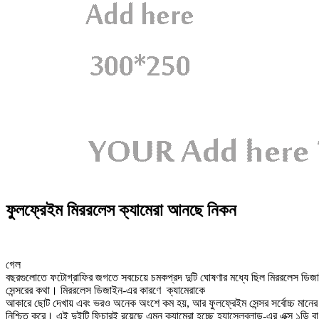
ফুলফ্রেইম মিররলেস ক্যামেরা আনছে নিকন
গেল
বছরগুলোতে ফটোগ্রাফির জগতে সবচেয়ে চমকপ্রদ দুটি ঘোষণার মধ্যে ছিল মিররলেস ডিজ
সেন্সরের কথা। মিররলেস ডিজাইন-এর কারণে ক্যামেরাকে
আকারে ছোট দেখায় এবং ভরও অনেক অংশে কম হয়, আর ফুলফ্রেইম সেন্সর সর্বোচ্চ মানে
নিশ্চিত করে। এই দুইটি ফিচারই রয়েছে এমন ক্যামেরা হচ্ছে হ্যাসেলব্লাড-এর এক্স ১ডি বা