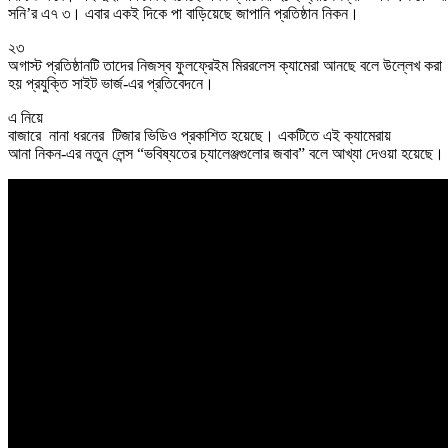
সনি’র এ৭ ৩। এবার একই দিকে পা বাড়িয়েছে জাপানি প্রতিষ্ঠান নিকন।
২৩
অগাস্ট প্রতিষ্ঠানটি তাদের নিজস্ব ফুলফ্রেইম মিররলেস ক্যামেরা আনছে বলে উল্লেখ করা
হয় প্রযুক্তি সাইট ভার্জ-এর প্রতিবেদনে।
এ নিয়ে
বাজারে নানা ধরনের টিজার ভিডিও প্রকাশিত হয়েছে। একটিতে এই ক্যামেরায়
আনা নিকন-এর নতুন লেন্স “ভবিষ্যতের চ্যালেঞ্জগুলোর জবাব” বলে আখ্যা দেওয়া হয়েছে