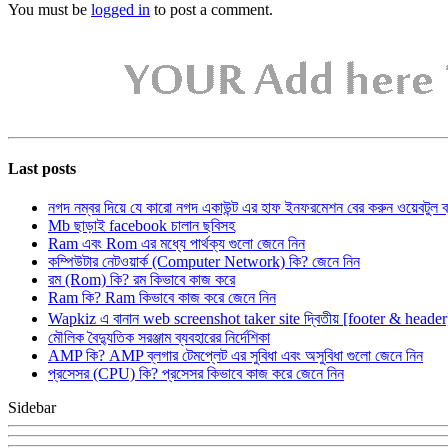
You must be
logged in
to post a comment.
Last posts
নগদ নম্বর দিয়ে যে কারো নগদ একাউন্ট এর হাফ ইনফরমেশন বের করুন ওয়েবটুল 
Mb ছাড়াই facebook চালান ছবিসহ
Ram এবং Rom এর মধ্যে পার্থক্য গুলো জেনে নিন
কম্পিউটার নেটওয়ার্ক (Computer Network) কি? জেনে নিন
রম (Rom) কি? রম কিভাবে কাজ করে
Ram কি? Ram কিভাবে কাজ করে জেনে নিন
Wapkiz এ বানান web screenshot taker site দ্বিতীয় [footer & heade
মৌলিক বৈদ্যুতিক সরঞ্জাম ব্যবহারের নির্দেশিকা
AMP কি? AMP ব্লগার টেমপ্লেট এর সুবিধা এবং অসুবিধা গুলো জেনে নিন
প্রসেসর (CPU) কি? প্রসেসর কিভাবে কাজ করে জেনে নিন
Sidebar