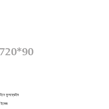
াইনে ফুলফ্রেইম
র ইমেজ