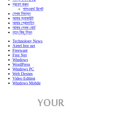
প্রবেশ করুন
পাসওয়ার্ড রিসেট
লেখক নিবন্ধন
আমার অ্যাকাউন্ট
আমার প্রোফাইল
আমার লেখক বোর্ড
নতুন কিছু লিখুন
Technology News
Airtel free net
Freeware
Free Net
Windows
WordPress
Windows PC
Web Design
Video Editing
Windows Mobile