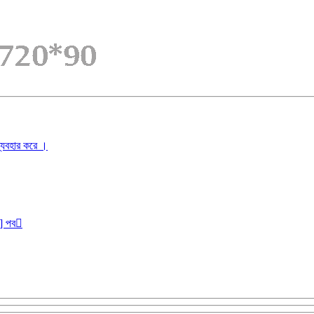
ব্যবহার করে ।
r] পব