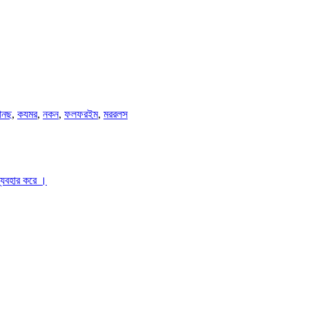
নছ
,
কযমর
,
নকন
,
ফলফরইম
,
মররলস
ব্যবহার করে ।