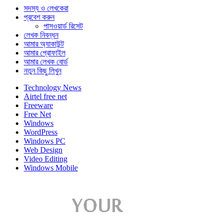
সদস্য ও লেখকেরা
প্রবেশ করুন
পাসওয়ার্ড রিসেট
লেখক নিবন্ধন
আমার অ্যাকাউন্ট
আমার প্রোফাইল
আমার লেখক বোর্ড
নতুন কিছু লিখুন
Technology News
Airtel free net
Freeware
Free Net
Windows
WordPress
Windows PC
Web Design
Video Editing
Windows Mobile