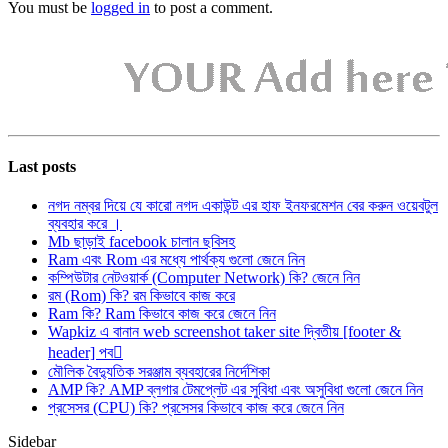
You must be
logged in
to post a comment.
Last posts
নগদ নম্বর দিয়ে যে কারো নগদ একাউন্ট এর হাফ ইনফরমেশন বের করুন ওয়েবটুল
ব্যবহার করে ।
Mb ছাড়াই facebook চালান ছবিসহ
Ram এবং Rom এর মধ্যে পার্থক্য গুলো জেনে নিন
কম্পিউটার নেটওয়ার্ক (Computer Network) কি? জেনে নিন
রম (Rom) কি? রম কিভাবে কাজ করে
Ram কি? Ram কিভাবে কাজ করে জেনে নিন
Wapkiz এ বানান web screenshot taker site দ্বিতীয় [footer &
header] পব
মৌলিক বৈদ্যুতিক সরঞ্জাম ব্যবহারের নির্দেশিকা
AMP কি? AMP ব্লগার টেমপ্লেট এর সুবিধা এবং অসুবিধা গুলো জেনে নিন
প্রসেসর (CPU) কি? প্রসেসর কিভাবে কাজ করে জেনে নিন
Sidebar