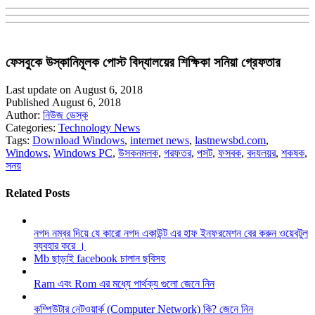
ফেসবুকে উস্কানিমূলক পোস্ট বিদ্যালয়ের শিক্ষিকা সনিয়া গ্রেফতার
Last update on August 6, 2018
Published August 6, 2018
Author:
নিউজ ডেস্ক
Categories:
Technology News
Tags:
Download Windows
,
internet news
,
lastnewsbd.com
,
Windows
,
Windows PC
,
উসকনমলক
,
গরফতর
,
পসট
,
ফসবক
,
বদযলয়র
,
শকষক
,
সনয়
Related Posts
নগদ নম্বর দিয়ে যে কারো নগদ একাউন্ট এর হাফ ইনফরমেশন বের করুন ওয়েবটুল
ব্যবহার করে ।
Mb ছাড়াই facebook চালান ছবিসহ
Ram এবং Rom এর মধ্যে পার্থক্য গুলো জেনে নিন
কম্পিউটার নেটওয়ার্ক (Computer Network) কি? জেনে নিন