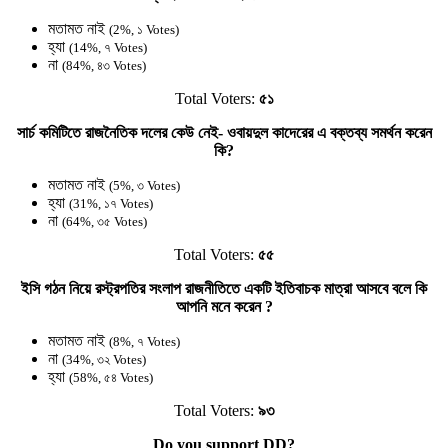
মতামত নাই
(2%, ১ Votes)
হ্যা
(14%, ৭ Votes)
না
(84%, ৪৩ Votes)
Total Voters:
৫১
সার্চ কমিটিতে রাজনৈতিক দলের কেউ নেই- ওবায়দুল কাদেরের এ বক্তব্য সমর্থন করেন
কি?
মতামত নাই
(5%, ৩ Votes)
হ্যা
(31%, ১৭ Votes)
না
(64%, ৩৫ Votes)
Total Voters:
৫৫
ইসি গঠন নিয়ে রস্ট্রপতির সংলাপ রাজনীতিতে একটি ইতিবাচক মাত্রা আসবে বলে কি
আপনি মনে করেন ?
মতামত নাই
(8%, ৭ Votes)
না
(34%, ৩২ Votes)
হ্যা
(58%, ৫৪ Votes)
Total Voters:
৯৩
Do you support DD?