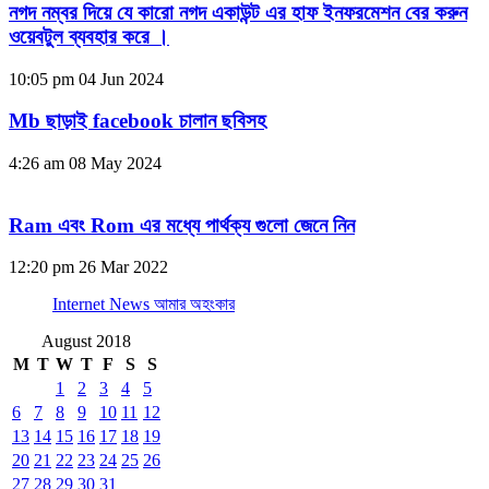
নগদ নম্বর দিয়ে যে কারো নগদ একাউন্ট এর হাফ ইনফরমেশন বের করুন
ওয়েবটুল ব্যবহার করে ।
10:05 pm
04 Jun 2024
Mb ছাড়াই facebook চালান ছবিসহ
4:26 am
08 May 2024
Ram এবং Rom এর মধ্যে পার্থক্য গুলো জেনে নিন
12:20 pm
26 Mar 2022
Internet News আমার অহংকার
August 2018
M
T
W
T
F
S
S
1
2
3
4
5
6
7
8
9
10
11
12
13
14
15
16
17
18
19
20
21
22
23
24
25
26
27
28
29
30
31