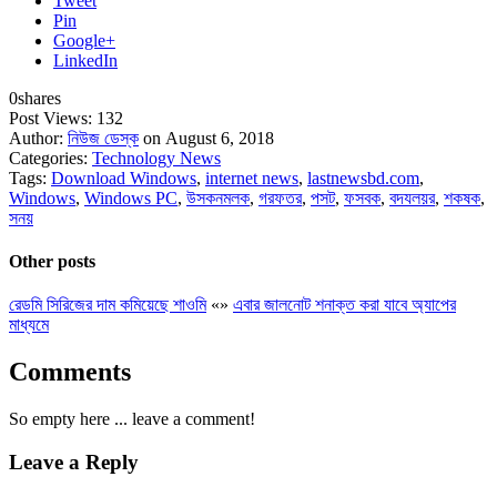
Tweet
Pin
Google+
LinkedIn
0
shares
Post Views:
132
Author:
নিউজ ডেস্ক
on August 6, 2018
Categories:
Technology News
Tags:
Download Windows
,
internet news
,
lastnewsbd.com
,
Windows
,
Windows PC
,
উসকনমলক
,
গরফতর
,
পসট
,
ফসবক
,
বদযলয়র
,
শকষক
,
সনয়
Other posts
রেডমি সিরিজের দাম কমিয়েছে শাওমি
«
»
এবার জালনোট শনাক্ত করা যাবে অ্যাপের
মাধ্যমে
Comments
So empty here ... leave a comment!
Leave a Reply