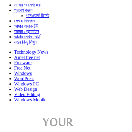
সদস্য ও লেখকেরা
প্রবেশ করুন
পাসওয়ার্ড রিসেট
লেখক নিবন্ধন
আমার অ্যাকাউন্ট
আমার প্রোফাইল
আমার লেখক বোর্ড
নতুন কিছু লিখুন
Technology News
Airtel free net
Freeware
Free Net
Windows
WordPress
Windows PC
Web Design
Video Editing
Windows Mobile