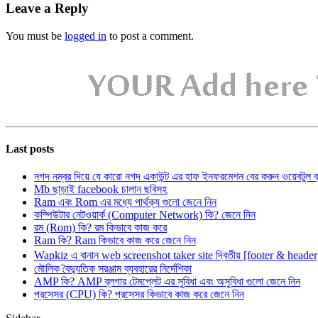
Leave a Reply
You must be
logged in
to post a comment.
Last posts
নগদ নম্বর দিয়ে যে কারো নগদ একাউন্ট এর হাফ ইনফরমেশন বের করুন ওয়েবটুল 
Mb ছাড়াই facebook চালান ছবিসহ
Ram এবং Rom এর মধ্যে পার্থক্য গুলো জেনে নিন
কম্পিউটার নেটওয়ার্ক (Computer Network) কি? জেনে নিন
রম (Rom) কি? রম কিভাবে কাজ করে
Ram কি? Ram কিভাবে কাজ করে জেনে নিন
Wapkiz এ বানান web screenshot taker site দ্বিতীয় [footer & heade
মৌলিক বৈদ্যুতিক সরঞ্জাম ব্যবহারের নির্দেশিকা
AMP কি? AMP ব্লগার টেমপ্লেট এর সুবিধা এবং অসুবিধা গুলো জেনে নিন
প্রসেসর (CPU) কি? প্রসেসর কিভাবে কাজ করে জেনে নিন