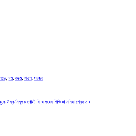
ময়ছ
,
দম
,
রডম
,
শওম
,
সরজর
ুকে উস্কানিমূলক পোস্ট বিদ্যালয়ের শিক্ষিকা সনিয়া গ্রেফতার