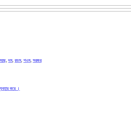
ময়ছ
,
দম
,
রডম
,
শওম
,
সরজর
ব্যবহার করে ।