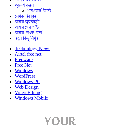
প্রবেশ করুন
পাসওয়ার্ড রিসেট
লেখক নিবন্ধন
আমার অ্যাকাউন্ট
আমার প্রোফাইল
আমার লেখক বোর্ড
নতুন কিছু লিখুন
Technology News
Airtel free net
Freeware
Free Net
Windows
WordPress
Windows PC
Web Design
Video Editing
Windows Mobile