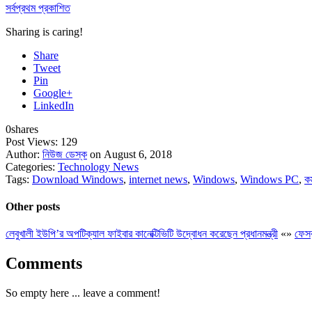
সর্বপ্রথম প্রকাশিত
Sharing is caring!
Share
Tweet
Pin
Google+
LinkedIn
0
shares
Post Views:
129
Author:
নিউজ ডেস্ক
on August 6, 2018
Categories:
Technology News
Tags:
Download Windows
,
internet news
,
Windows
,
Windows PC
,
ক
Other posts
লেবুখালী ইউপি’র অপটিক্যাল ফাইবার কানেক্টিভিটি উদ্বোধন করেছেন প্রধানমন্ত্রী
«
»
ফেসব
Comments
So empty here ... leave a comment!