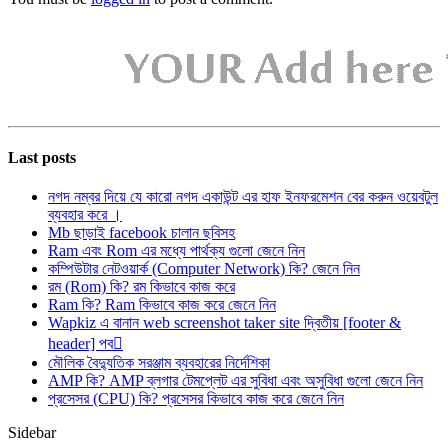
Last posts
নগদ নম্বর দিয়ে যে কারো নগদ একাউন্ট এর হাফ ইনফরমেশন বের করুন ওয়েবটুল
ব্যবহার করে ।
Mb ছাড়াই facebook চালান ছবিসহ
Ram এবং Rom এর মধ্যে পার্থক্য গুলো জেনে নিন
কম্পিউটার নেটওয়ার্ক (Computer Network) কি? জেনে নিন
রম (Rom) কি? রম কিভাবে কাজ করে
Ram কি? Ram কিভাবে কাজ করে জেনে নিন
Wapkiz এ বানান web screenshot taker site দ্বিতীয় [footer &
header] পব
মৌলিক বৈদ্যুতিক সরঞ্জাম ব্যবহারের নির্দেশিকা
AMP কি? AMP ব্লগার টেমপ্লেট এর সুবিধা এবং অসুবিধা গুলো জেনে নিন
প্রসেসর (CPU) কি? প্রসেসর কিভাবে কাজ করে জেনে নিন
Sidebar