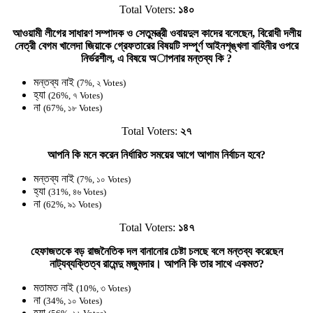
Total Voters:
১৪০
আওয়ামী লীগের সাধারণ সম্পাদক ও সেতুমন্ত্রী ওবায়দুল কাদের বলেছেন, বিরোধী দলীয়
নেত্রী বেগম খালেদা জিয়াকে গ্রেফতারের বিষয়টি সম্পূর্ণ আইনশৃঙ্খলা বাহিনীর ওপরে
নির্ভরশীল, এ বিষয়ে অাপনার মন্তব্য কি ?
মন্তব্য নাই
(7%, ২ Votes)
হ্যা
(26%, ৭ Votes)
না
(67%, ১৮ Votes)
Total Voters:
২৭
আপনি কি মনে করেন নির্ধারিত সময়ের আগে আগাম নির্বাচন হবে?
মন্তব্য নাই
(7%, ১০ Votes)
হ্যা
(31%, ৪৬ Votes)
না
(62%, ৯১ Votes)
Total Voters:
১৪৭
হেফাজতকে বড় রাজনৈতিক দল বানানোর চেষ্টা চলছে বলে মন্তব্য করেছেন
নাট্যব্যক্তিত্ব রামেন্দু মজুমদার। আপনি কি তার সাথে একমত?
মতামত নাই
(10%, ৩ Votes)
না
(34%, ১০ Votes)
হ্যা