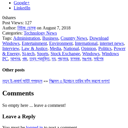
Google+
LinkedIn
0
shares
Post Views:
127
Author:
নিউজ ডেস্ক
on August 7, 2018
Categories:
Technology News
Tags:
Administration
,
Business
,
Country News
,
Download
Windows
,
Entertainment
,
Environment
,
International
,
internet news
,
Interview
,
Law & Justice
,
Media
,
National
,
Opinion
,
Politics
,
Power
& Energy
,
Si-tech
,
Sports
,
Stock Exchange
,
Windows
,
Windows
PC
,
আপনর
,
খজ
,
তথ্য প্রযুক্তি
,
দব
,
পছনদর
,
ফসবক
,
সঙগক
,
সর্বশেষ
Other posts
নতুন ই-কমার্স সাইট শপহুডস
«
»
পিক্সেল ৩ উন্মোচন তারিখ ফাঁস করলো গুগল!
Comments
So empty here ... leave a comment!
Leave a Reply
You must be
logged in
to post a comment.