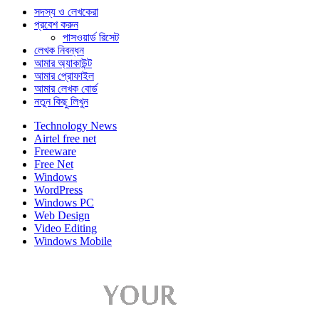
সদস্য ও লেখকেরা
প্রবেশ করুন
পাসওয়ার্ড রিসেট
লেখক নিবন্ধন
আমার অ্যাকাউন্ট
আমার প্রোফাইল
আমার লেখক বোর্ড
নতুন কিছু লিখুন
Technology News
Airtel free net
Freeware
Free Net
Windows
WordPress
Windows PC
Web Design
Video Editing
Windows Mobile