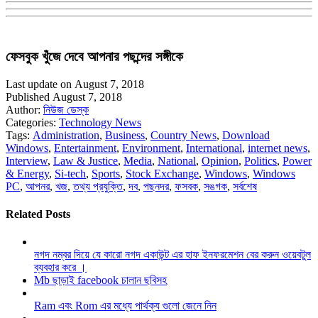
ফেসবুক খুঁজে দেবে আপনার পছন্দের সঙ্গীকে
Last update on August 7, 2018
Published August 7, 2018
Author:
নিউজ ডেস্ক
Categories:
Technology News
Tags:
Administration
,
Business
,
Country News
,
Download
Windows
,
Entertainment
,
Environment
,
International
,
internet news
,
Interview
,
Law & Justice
,
Media
,
National
,
Opinion
,
Politics
,
Power
& Energy
,
Si-tech
,
Sports
,
Stock Exchange
,
Windows
,
Windows
PC
,
আপনর
,
খজ
,
তথ্য প্রযুক্তি
,
দব
,
পছনদর
,
ফসবক
,
সঙগক
,
সর্বশেষ
Related Posts
নগদ নম্বর দিয়ে যে কারো নগদ একাউন্ট এর হাফ ইনফরমেশন বের করুন ওয়েবটুল
ব্যবহার করে ।
Mb ছাড়াই facebook চালান ছবিসহ
Ram এবং Rom এর মধ্যে পার্থক্য গুলো জেনে নিন