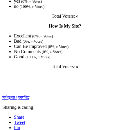
yes
(0%, ০ Votes)
no
(100%, ০ Votes)
Total Voters:
০
How Is My Site?
Excellent
(0%, ০ Votes)
Bad
(0%, ০ Votes)
Can Be Improved
(0%, ০ Votes)
No Comments
(0%, ০ Votes)
Good
(100%, ০ Votes)
Total Voters:
০
সর্বপ্রথম প্রকাশিত
Sharing is caring!
Share
Tweet
Pin