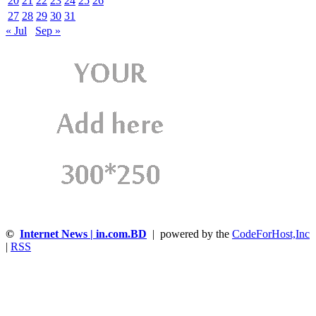
20
21
22
23
24
25
26
27
28
29
30
31
« Jul
Sep »
©
Internet News | in.com.BD
| powered by the
CodeForHost,Inc
|
RSS