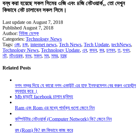
বন্ধ করা হয়েছে সকল সিমের ৩জি এবং ৪জি নেটওয়ার্ক,, তো দেখুন
কিভাবে নেট চালাবেন সকল সিমে।
Last update on August 7, 2018
Published August 7, 2018
Author:
নিউজ ডেস্ক
Categories:
Technology News
Tags:
৩জ
,
৪জ
,
internet news
,
Tech News
,
Tech Update
,
techNews
,
Technology News
,
Technology Update
,
এব
,
কভব
,
কর
,
চলবন
,
ত
,
দখন
,
নট
,
নটওয়রক
,
বনধ
,
সকল
,
সম
,
সমর
,
হয়ছ
Related Posts
নগদ নম্বর দিয়ে যে কারো নগদ একাউন্ট এর হাফ ইনফরমেশন বের করুন ওয়েবটুল
ব্যবহার করে ।
Mb ছাড়াই facebook চালান ছবিসহ
Ram এবং Rom এর মধ্যে পার্থক্য গুলো জেনে নিন
কম্পিউটার নেটওয়ার্ক (Computer Network) কি? জেনে নিন
রম (Rom) কি? রম কিভাবে কাজ করে