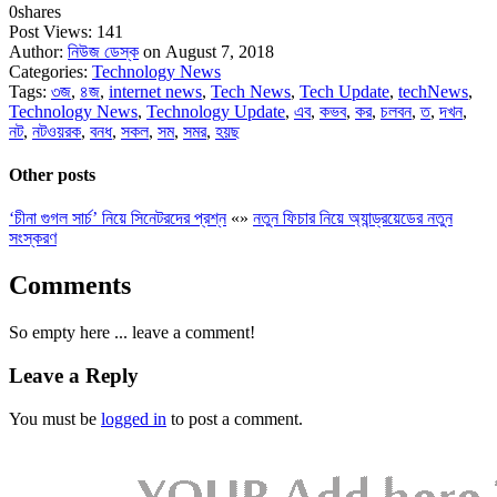
0
shares
Post Views:
141
Author:
নিউজ ডেস্ক
on August 7, 2018
Categories:
Technology News
Tags:
৩জ
,
৪জ
,
internet news
,
Tech News
,
Tech Update
,
techNews
,
Technology News
,
Technology Update
,
এব
,
কভব
,
কর
,
চলবন
,
ত
,
দখন
,
নট
,
নটওয়রক
,
বনধ
,
সকল
,
সম
,
সমর
,
হয়ছ
Other posts
‘চীনা গুগল সার্চ’ নিয়ে সিনেটরদের প্রশ্ন
«
»
নতুন ফিচার নিয়ে অ্যান্ড্রয়েডের নতুন
সংস্করণ
Comments
So empty here ... leave a comment!
Leave a Reply
You must be
logged in
to post a comment.