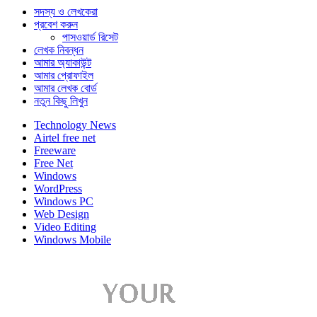
সদস্য ও লেখকেরা
প্রবেশ করুন
পাসওয়ার্ড রিসেট
লেখক নিবন্ধন
আমার অ্যাকাউন্ট
আমার প্রোফাইল
আমার লেখক বোর্ড
নতুন কিছু লিখুন
Technology News
Airtel free net
Freeware
Free Net
Windows
WordPress
Windows PC
Web Design
Video Editing
Windows Mobile