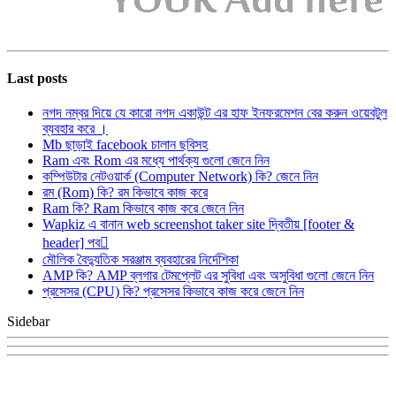
Last posts
নগদ নম্বর দিয়ে যে কারো নগদ একাউন্ট এর হাফ ইনফরমেশন বের করুন ওয়েবটুল
ব্যবহার করে ।
Mb ছাড়াই facebook চালান ছবিসহ
Ram এবং Rom এর মধ্যে পার্থক্য গুলো জেনে নিন
কম্পিউটার নেটওয়ার্ক (Computer Network) কি? জেনে নিন
রম (Rom) কি? রম কিভাবে কাজ করে
Ram কি? Ram কিভাবে কাজ করে জেনে নিন
Wapkiz এ বানান web screenshot taker site দ্বিতীয় [footer &
header] পব
মৌলিক বৈদ্যুতিক সরঞ্জাম ব্যবহারের নির্দেশিকা
AMP কি? AMP ব্লগার টেমপ্লেট এর সুবিধা এবং অসুবিধা গুলো জেনে নিন
প্রসেসর (CPU) কি? প্রসেসর কিভাবে কাজ করে জেনে নিন
Sidebar