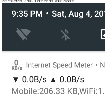
বেশি কথা বলবোনা,যে কারণেই হোক বন্ধ করা হয়েছে নেটওয়ার্ক।