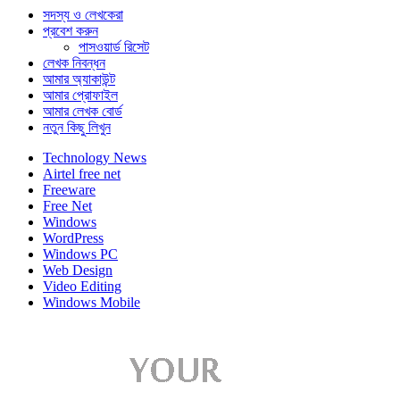
সদস্য ও লেখকেরা
প্রবেশ করুন
পাসওয়ার্ড রিসেট
লেখক নিবন্ধন
আমার অ্যাকাউন্ট
আমার প্রোফাইল
আমার লেখক বোর্ড
নতুন কিছু লিখুন
Technology News
Airtel free net
Freeware
Free Net
Windows
WordPress
Windows PC
Web Design
Video Editing
Windows Mobile