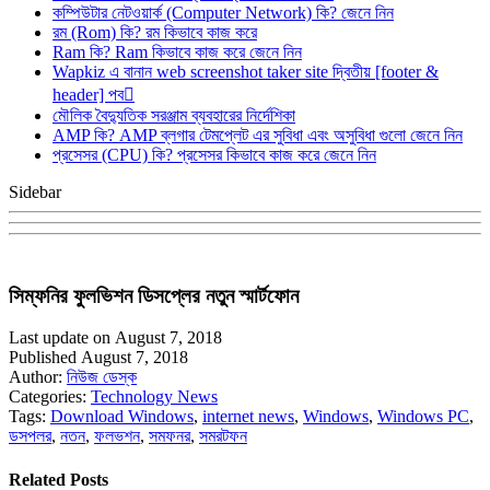
কম্পিউটার নেটওয়ার্ক (Computer Network) কি? জেনে নিন
রম (Rom) কি? রম কিভাবে কাজ করে
Ram কি? Ram কিভাবে কাজ করে জেনে নিন
Wapkiz এ বানান web screenshot taker site দ্বিতীয় [footer &
header] পব
মৌলিক বৈদ্যুতিক সরঞ্জাম ব্যবহারের নির্দেশিকা
AMP কি? AMP ব্লগার টেমপ্লেট এর সুবিধা এবং অসুবিধা গুলো জেনে নিন
প্রসেসর (CPU) কি? প্রসেসর কিভাবে কাজ করে জেনে নিন
Sidebar
সিম্ফনির ফুলভিশন ডিসপ্লের নতুন স্মার্টফোন
Last update on August 7, 2018
Published August 7, 2018
Author:
নিউজ ডেস্ক
Categories:
Technology News
Tags:
Download Windows
,
internet news
,
Windows
,
Windows PC
,
ডসপলর
,
নতন
,
ফলভশন
,
সমফনর
,
সমরটফন
Related Posts