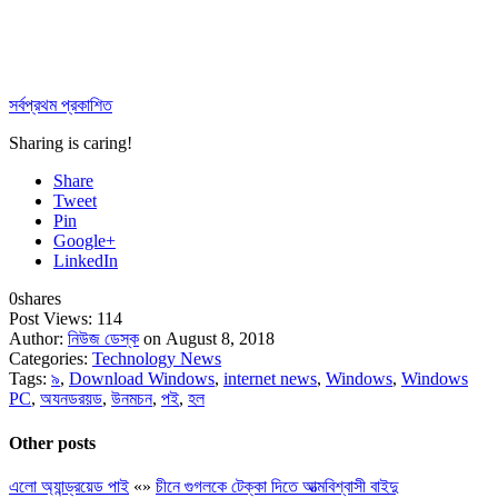
সর্বপ্রথম প্রকাশিত
Sharing is caring!
Share
Tweet
Pin
Google+
LinkedIn
0
shares
Post Views:
114
Author:
নিউজ ডেস্ক
on August 8, 2018
Categories:
Technology News
Tags:
৯
,
Download Windows
,
internet news
,
Windows
,
Windows
PC
,
অযনডরয়ড
,
উনমচন
,
পই
,
হল
Other posts
এলো অ্যান্ড্রয়েড পাই
«
»
চীনে গুগলকে টেক্কা দিতে আত্মবিশ্বাসী বাইদু