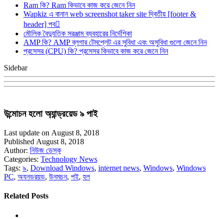
Ram কি? Ram কিভাবে কাজ করে জেনে নিন
Wapkiz এ বানান web screenshot taker site দ্বিতীয় [footer &
header] পব
মৌলিক বৈদ্যুতিক সরঞ্জাম ব্যবহারের নির্দেশিকা
AMP কি? AMP ব্লগার টেমপ্লেট এর সুবিধা এবং অসুবিধা গুলো জেনে নিন
প্রসেসর (CPU) কি? প্রসেসর কিভাবে কাজ করে জেনে নিন
Sidebar
উন্মোচন হলো অ্যান্ড্রয়েড ৯ পাই
Last update on August 8, 2018
Published August 8, 2018
Author:
নিউজ ডেস্ক
Categories:
Technology News
Tags:
৯
,
Download Windows
,
internet news
,
Windows
,
Windows
PC
,
অযনডরয়ড
,
উনমচন
,
পই
,
হল
Related Posts