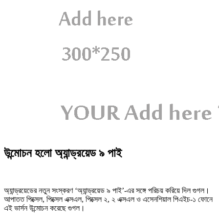
উন্মোচন হলো অ্যান্ড্রয়েড ৯ পাই
অ্যান্ড্রয়েডের নতুন সংস্করণ ‘অ্যান্ড্রয়েড ৯ পাই’-এর সঙ্গে পরিচয় করিয়ে দিল গুগল।
আপাতত পিক্সেল, পিক্সেল এক্সএল, পিক্সেল ২, ২ এক্সএল ও এসেনশিয়াল পিএইচ-১ ফোনে
এই ভার্সন উন্মোচন করেছে গুগল।