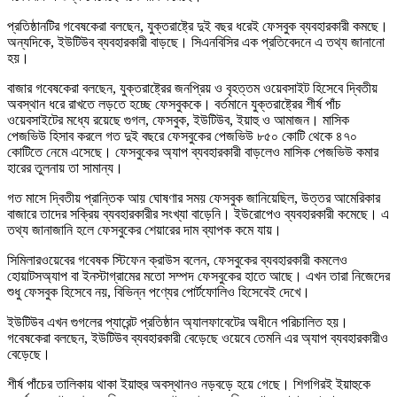
প্রতিষ্ঠানটির গবেষকেরা বলছেন, যুক্তরাষ্ট্রে দুই বছর ধরেই ফেসবুক ব্যবহারকারী কমছে।
অন্যদিকে, ইউটিউব ব্যবহারকারী বাড়ছে। সিএনবিসির এক প্রতিবেদনে এ তথ্য জানানো
হয়।
বাজার গবেষকেরা বলছেন, যুক্তরাষ্ট্রের জনপ্রিয় ও বৃহত্তম ওয়েবসাইট হিসেবে দ্বিতীয়
অবস্থান ধরে রাখতে লড়তে হচ্ছে ফেসবুককে। বর্তমানে যুক্তরাষ্ট্রের শীর্ষ পাঁচ
ওয়েবসাইটের মধ্যে রয়েছে গুগল, ফেসবুক, ইউটিউব, ইয়াহু ও আমাজন। মাসিক
পেজভিউ হিসাব করলে গত দুই বছরে ফেসবুকের পেজভিউ ৮৫০ কোটি থেকে ৪৭০
কোটিতে নেমে এসেছে। ফেসবুকের অ্যাপ ব্যবহারকারী বাড়লেও মাসিক পেজভিউ কমার
হারের তুলনায় তা সামান্য।
গত মাসে দ্বিতীয় প্রান্তিক আয় ঘোষণার সময় ফেসবুক জানিয়েছিল, উত্তর আমেরিকার
বাজারে তাদের সক্রিয় ব্যবহারকারীর সংখ্যা বাড়েনি। ইউরোপেও ব্যবহারকারী কমেছে। এ
তথ্য জানাজানি হলে ফেসবুকের শেয়ারের দাম ব্যাপক কমে যায়।
সিমিলারওয়েবের গবেষক স্টিফেন ক্রাউস বলেন, ফেসবুকের ব্যবহারকারী কমলেও
হোয়াটসঅ্যাপ বা ইনস্টাগ্রামের মতো সম্পদ ফেসবুকের হাতে আছে। এখন তারা নিজেদের
শুধু ফেসবুক হিসেবে নয়, বিভিন্ন পণ্যের পোর্টফোলিও হিসেবেই দেখে।
ইউটিউব এখন গুগলের প্যারেন্ট প্রতিষ্ঠান অ্যালফাবেটের অধীনে পরিচালিত হয়।
গবেষকেরা বলছেন, ইউটিউব ব্যবহারকারী বেড়েছে ওয়েবে তেমনি এর অ্যাপ ব্যবহারকারীও
বেড়েছে।
শীর্ষ পাঁচের তালিকায় থাকা ইয়াহুর অবস্থানও নড়বড়ে হয়ে গেছে। শিগগিরই ইয়াহুকে