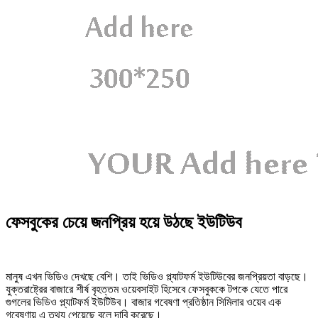
ফেসবুকের চেয়ে জনপ্রিয় হয়ে উঠছে ইউটিউব
মানুষ এখন ভিডিও দেখছে বেশি। তাই ভিডিও প্ল্যাটফর্ম ইউটিউবের জনপ্রিয়তা বাড়ছে।
যুক্তরাষ্ট্রের বাজারে শীর্ষ বৃহত্তম ওয়েবসাইট হিসেবে ফেসবুককে টপকে যেতে পারে
গুগলের ভিডিও প্ল্যাটফর্ম ইউটিউব। বাজার গবেষণা প্রতিষ্ঠান সিমিলার ওয়েব এক
গবেষণায় এ তথ্য পেয়েছে বলে দাবি করেছে।