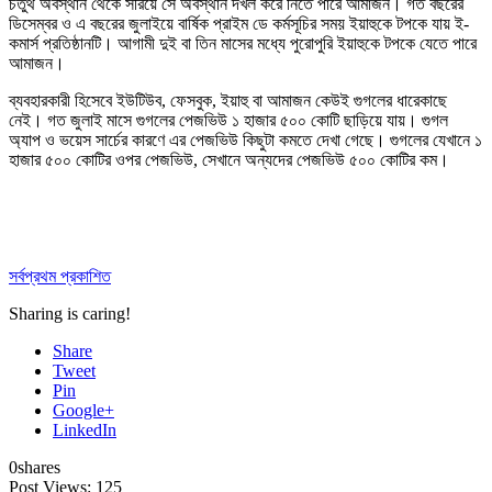
চতুর্থ অবস্থান থেকে সরিয়ে সে অবস্থান দখল করে নিতে পারে আমাজন। গত বছরের
ডিসেম্বর ও এ বছরের জুলাইয়ে বার্ষিক প্রাইম ডে কর্মসূচির সময় ইয়াহুকে টপকে যায় ই-
কমার্স প্রতিষ্ঠানটি। আগামী দুই বা তিন মাসের মধ্যে পুরোপুরি ইয়াহুকে টপকে যেতে পারে
আমাজন।
ব্যবহারকারী হিসেবে ইউটিউব, ফেসবুক, ইয়াহু বা আমাজন কেউই গুগলের ধারেকাছে
নেই। গত জুলাই মাসে গুগলের পেজভিউ ১ হাজার ৫০০ কোটি ছাড়িয়ে যায়। গুগল
অ্যাপ ও ভয়েস সার্চের কারণে এর পেজভিউ কিছুটা কমতে দেখা গেছে। গুগলের যেখানে ১
হাজার ৫০০ কোটির ওপর পেজভিউ, সেখানে অন্যদের পেজভিউ ৫০০ কোটির কম।
সর্বপ্রথম প্রকাশিত
Sharing is caring!
Share
Tweet
Pin
Google+
LinkedIn
0
shares
Post Views:
125