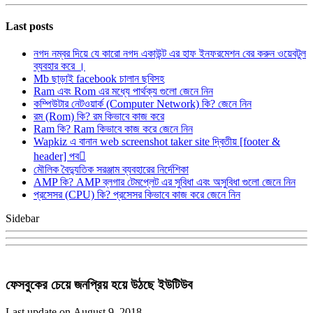
Last posts
নগদ নম্বর দিয়ে যে কারো নগদ একাউন্ট এর হাফ ইনফরমেশন বের করুন ওয়েবটুল
ব্যবহার করে ।
Mb ছাড়াই facebook চালান ছবিসহ
Ram এবং Rom এর মধ্যে পার্থক্য গুলো জেনে নিন
কম্পিউটার নেটওয়ার্ক (Computer Network) কি? জেনে নিন
রম (Rom) কি? রম কিভাবে কাজ করে
Ram কি? Ram কিভাবে কাজ করে জেনে নিন
Wapkiz এ বানান web screenshot taker site দ্বিতীয় [footer &
header] পব
মৌলিক বৈদ্যুতিক সরঞ্জাম ব্যবহারের নির্দেশিকা
AMP কি? AMP ব্লগার টেমপ্লেট এর সুবিধা এবং অসুবিধা গুলো জেনে নিন
প্রসেসর (CPU) কি? প্রসেসর কিভাবে কাজ করে জেনে নিন
Sidebar
ফেসবুকের চেয়ে জনপ্রিয় হয়ে উঠছে ইউটিউব
Last update on August 9, 2018