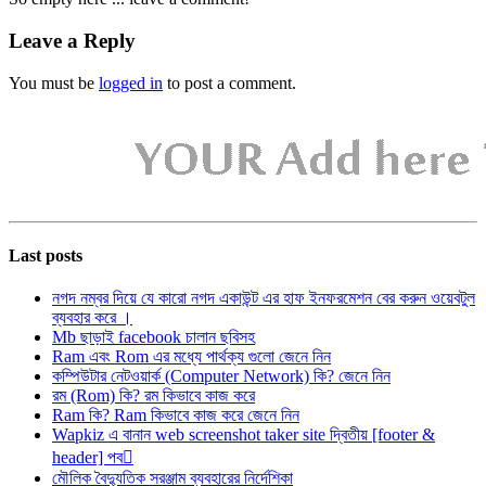
Leave a Reply
You must be
logged in
to post a comment.
Last posts
নগদ নম্বর দিয়ে যে কারো নগদ একাউন্ট এর হাফ ইনফরমেশন বের করুন ওয়েবটুল
ব্যবহার করে ।
Mb ছাড়াই facebook চালান ছবিসহ
Ram এবং Rom এর মধ্যে পার্থক্য গুলো জেনে নিন
কম্পিউটার নেটওয়ার্ক (Computer Network) কি? জেনে নিন
রম (Rom) কি? রম কিভাবে কাজ করে
Ram কি? Ram কিভাবে কাজ করে জেনে নিন
Wapkiz এ বানান web screenshot taker site দ্বিতীয় [footer &
header] পব
মৌলিক বৈদ্যুতিক সরঞ্জাম ব্যবহারের নির্দেশিকা