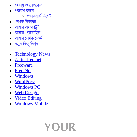
সদস্য ও লেখকেরা
প্রবেশ করুন
পাসওয়ার্ড রিসেট
লেখক নিবন্ধন
আমার অ্যাকাউন্ট
আমার প্রোফাইল
আমার লেখক বোর্ড
নতুন কিছু লিখুন
Technology News
Airtel free net
Freeware
Free Net
Windows
WordPress
Windows PC
Web Design
Video Editing
Windows Mobile