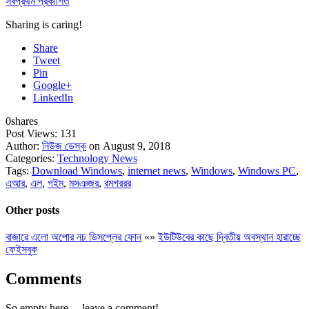
সর্বপ্রথম প্রকাশিত
Sharing is caring!
Share
Tweet
Pin
Google+
LinkedIn
0
shares
Post Views:
131
Author:
নিউজ ডেস্ক
on August 9, 2018
Categories:
Technology News
Tags:
Download Windows
,
internet news
,
Windows
,
Windows PC
,
এআর
,
এল
,
গইম
,
মসঞজর
,
রমগররর
Other posts
বাজারে এলো অপোর নচ ডিসপ্লের ফোন
«
»
ইউটিউবের কাছে দ্বিতীয় অবস্থান হারাচ্ছে
ফেইসবুক
Comments
So empty here ... leave a comment!