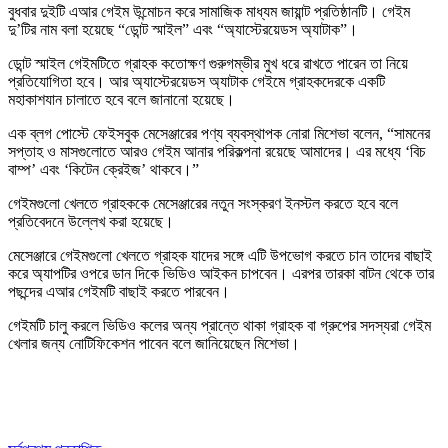
বুধবার দুইটি এআর গেইম উন্মোচন করে সামাজিক মাধ্যম জায়ান্ট প্রতিষ্ঠানটি। গেইম
দু’টির নাম বলা হয়েছে “ডোন্ট স্মাইল” এবং “অ্যাস্টেরয়েডস অ্যাটাক”।
ডোন্ট স্মাইল গেইমটিতে গ্রাহক কতোক্ষণ গুরুগম্ভীর মুখ ধরে রাখতে পারেন তা নিয়ে
প্রতিযোগিতা হবে। আর অ্যাস্টেরয়েডস অ্যাটাক গেইমে গ্রাহকদেরকে একটি
মহাকাশযান চালাতে হবে বলে জানানো হয়েছে।
এক ব্লগ পোস্টে ফেইসবুক মেসেঞ্জারের পণ্য ব্যবস্থাপক নোরা মিশেভা বলেন, “সামনের
সপ্তাহ ও মাসগুলোতে আরও গেইম আনার পরিকল্পনা রয়েছে আমাদের। এর মধ্যে ‘বিচ
বাম্প’ এবং ‘কিটেন ক্রেইজ’ থাকবে।”
গেইমগুলো খেলতে গ্রাহককে মেসেঞ্জারের নতুন সংস্করণ ইনস্টল করতে হবে বলে
প্রতিবেদনে উল্লেখ করা হয়েছে।
মেসেঞ্জারে গেইমগুলো খেলতে গ্রাহক যাদের সঙ্গে এটি উপভোগ করতে চান তাদের বাছাই
করে অ্যাপটির ওপরে ডান দিকে ভিডিও আইকন চাপবেন। এরপর তারকা বাটন থেকে তার
পছন্দের এআর গেইমটি বাছাই করতে পারবেন।
গেইমটি চালু করলে ভিডিও কলের অন্য প্রান্তে থাকা গ্রাহক বা গ্রুপের সদস্যরা গেইম
খেলার জন্য নোটিফিকেশন পাবেন বলে জানিয়েছেন মিশেভা।