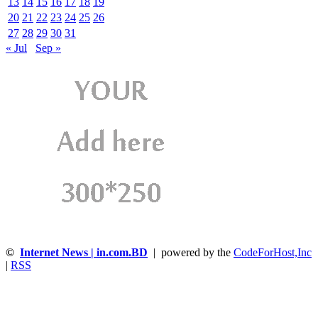
13
14
15
16
17
18
19
20
21
22
23
24
25
26
27
28
29
30
31
« Jul
Sep »
©
Internet News | in.com.BD
| powered by the
CodeForHost,Inc
|
RSS