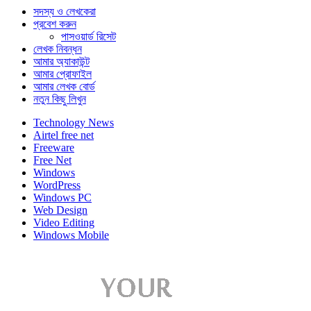
সদস্য ও লেখকেরা
প্রবেশ করুন
পাসওয়ার্ড রিসেট
লেখক নিবন্ধন
আমার অ্যাকাউন্ট
আমার প্রোফাইল
আমার লেখক বোর্ড
নতুন কিছু লিখুন
Technology News
Airtel free net
Freeware
Free Net
Windows
WordPress
Windows PC
Web Design
Video Editing
Windows Mobile