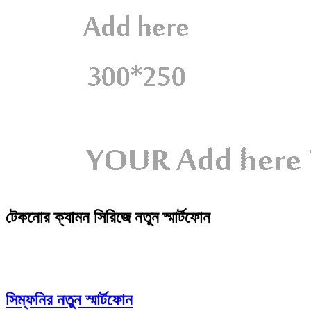
টেকনোর ক্যামন সিরিজে নতুন স্মার্টফোন
সিম্ফনির নতুন স্মার্টফোন