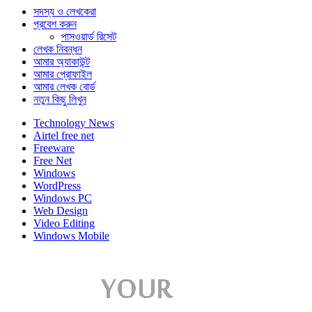
সদস্য ও লেখকেরা
প্রবেশ করুন
পাসওয়ার্ড রিসেট
লেখক নিবন্ধন
আমার অ্যাকাউন্ট
আমার প্রোফাইল
আমার লেখক বোর্ড
নতুন কিছু লিখুন
Technology News
Airtel free net
Freeware
Free Net
Windows
WordPress
Windows PC
Web Design
Video Editing
Windows Mobile