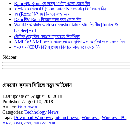
Ram এবং Rom এর মধ্যে পার্থক্য গুলো জেনে নিন
কম্পিউটার নেটওয়ার্ক (Computer Network) কি? জেনে নিন
রম (Rom) কি? রম কিভাবে কাজ করে
Ram কি? Ram কিভাবে কাজ করে জেনে নিন
Wapkiz এ বানান web screenshot taker site দ্বিতীয় [footer &
header] পব
মৌলিক বৈদ্যুতিক সরঞ্জাম ব্যবহারের নির্দেশিকা
AMP কি? AMP ব্লগার টেমপ্লেট এর সুবিধা এবং অসুবিধা গুলো জেনে নিন
প্রসেসর (CPU) কি? প্রসেসর কিভাবে কাজ করে জেনে নিন
Sidebar
টেকনোর ক্যামন সিরিজে নতুন স্মার্টফোন
Last update on August 10, 2018
Published August 10, 2018
Author:
নিউজ ডেস্ক
Categories:
Technology News
Tags:
Download Windows
,
internet news
,
Windows
,
Windows PC
,
কযমন
,
টকনর
,
নতন
,
সমরটফন
,
সরজ