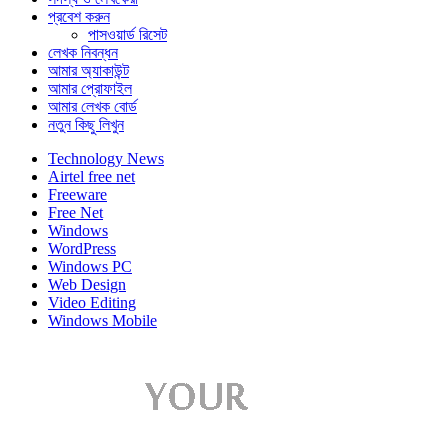
প্রবেশ করুন
পাসওয়ার্ড রিসেট
লেখক নিবন্ধন
আমার অ্যাকাউন্ট
আমার প্রোফাইল
আমার লেখক বোর্ড
নতুন কিছু লিখুন
Technology News
Airtel free net
Freeware
Free Net
Windows
WordPress
Windows PC
Web Design
Video Editing
Windows Mobile