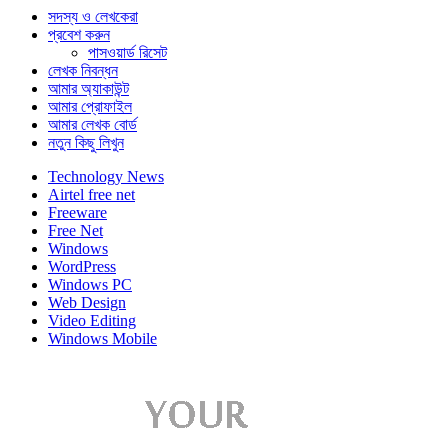
সদস্য ও লেখকেরা
প্রবেশ করুন
পাসওয়ার্ড রিসেট
লেখক নিবন্ধন
আমার অ্যাকাউন্ট
আমার প্রোফাইল
আমার লেখক বোর্ড
নতুন কিছু লিখুন
Technology News
Airtel free net
Freeware
Free Net
Windows
WordPress
Windows PC
Web Design
Video Editing
Windows Mobile