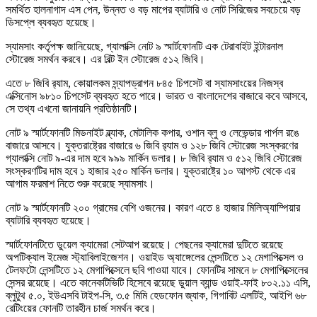
সমর্থিত হালনাগাদ এস পেন, উন্নত ও বড় মাপের ব্যাটারি ও নোট সিরিজের সবচেয়ে বড়
ডিসপ্লে ব্যবহৃত হয়েছে।
স্যামসাং কর্তৃপক্ষ জানিয়েছে, গ্যালাক্সি নোট ৯ স্মার্টফোনটি এক টেরাবাইট ইন্টারনাল
স্টোরেজ সমর্থন করবে। এর বিল্ট ইন স্টোরেজ ৫১২ জিবি।
এতে ৮ জিবি র‍্যাম, কোয়ালকম স্ন্যাপড্রাগন ৮৪৫ চিপসেট বা স্যামসাংয়ের নিজস্ব
এক্সিনোস ৯৮১০ চিপসেট ব্যবহৃত হতে পারে। ভারত ও বাংলাদেশের বাজারে কবে আসবে,
সে তথ্য এখনো জানায়নি প্রতিষ্ঠানটি।
নোট ৯ স্মার্টফোনটি মিডনাইট ব্ল্যাক, মেটালিক কপার, ওশান ব্লু ও লেভেন্ডার পার্পল রঙে
বাজারে আসবে। যুক্তরাষ্ট্রের বাজারে ৬ জিবি র‍্যাম ও ১২৮ জিবি স্টোরেজ সংস্করণের
গ্যালাক্সি নোট ৯-এর দাম হবে ৯৯৯ মার্কিন ডলার। ৮ জিবি র‍্যাম ও ৫১২ জিবি স্টোরেজ
সংস্করণটির দাম হবে ১ হাজার ২৫০ মার্কিন ডলার। যুক্তরাষ্ট্রে ১০ আগস্ট থেকে এর
আগাম ফরমাশ নিতে শুরু করেছে স্যামসাং।
নোট ৯ স্মার্টফোনটি ২০০ গ্রামের বেশি ওজনের। কারণ এতে ৪ হাজার মিলিঅ্যাম্পিয়ার
ব্যাটারি ব্যবহৃত হয়েছে।
স্মার্টফোনটিতে ডুয়েল ক্যামেরা সেটআপ রয়েছে। পেছনের ক্যামেরা দুটিতে রয়েছে
অপটিক্যাল ইমেজ স্ট্যাবিলাইজেশন। ওয়াইড অ্যাঙ্গেলের লেন্সটিতে ১২ মেগাপিক্সেল ও
টেলফটো লেন্সটিতে ১২ মেগাপিক্সেলে ছবি পাওয়া যাবে। ফোনটির সামনে ৮ মেগাপিক্সেলের
সেন্সর রয়েছে। এতে কানেকটিভিটি হিসেবে রয়েছে ডুয়াল ব্যান্ড ওয়াই-ফাই ৮০২.১১ এসি,
ব্লুটুথ ৫.০, ইউএসবি টাইপ-সি, ৩.৫ মিমি হেডফোন জ্যাক, গিগাবিট এলটিই, আইপি ৬৮
রেটিংয়ের ফোনটি তারহীন চার্জ সমর্থন করে।