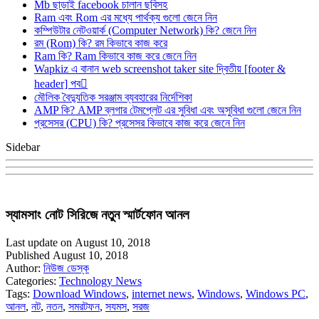
Mb ছাড়াই facebook চালান ছবিসহ
Ram এবং Rom এর মধ্যে পার্থক্য গুলো জেনে নিন
কম্পিউটার নেটওয়ার্ক (Computer Network) কি? জেনে নিন
রম (Rom) কি? রম কিভাবে কাজ করে
Ram কি? Ram কিভাবে কাজ করে জেনে নিন
Wapkiz এ বানান web screenshot taker site দ্বিতীয় [footer &
header] পব
মৌলিক বৈদ্যুতিক সরঞ্জাম ব্যবহারের নির্দেশিকা
AMP কি? AMP ব্লগার টেমপ্লেট এর সুবিধা এবং অসুবিধা গুলো জেনে নিন
প্রসেসর (CPU) কি? প্রসেসর কিভাবে কাজ করে জেনে নিন
Sidebar
স্যামসাং নোট সিরিজে নতুন স্মার্টফোন আনল
Last update on August 10, 2018
Published August 10, 2018
Author:
নিউজ ডেস্ক
Categories:
Technology News
Tags:
Download Windows
,
internet news
,
Windows
,
Windows PC
,
আনল
,
নট
,
নতন
,
সমরটফন
,
সযমস
,
সরজ