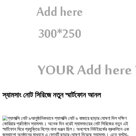
স্যামসাং নোট সিরিজে নতুন স্মার্টফোন আনল
আনুষ্ঠানিকভাবে গ্যালাক্সি নোট ৯ বাজারে ছাড়ার ঘোষণা দিল দক্ষিণ
কোরিয়ার প্রতিষ্ঠান স্যামসাং। অনেক দিন ধরেই স্যামসাংয়ের নোট সিরিজের নতুন এই
স্মার্টফোন ঘিরে প্রযুক্তির বিশ্বে নানা গুঞ্জন ছিল। অবশেষে নিউইয়র্কের ব্রুকলিনে এক
জমকালো অনুষ্ঠানের মাধ্যমে এ ফোনটি ছাড়ার ঘোষণা দিয়েছে স্যামসাং। এতে ব্লুটুথ-