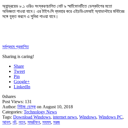
অ্যান্ড্রয়েড ৮.১ ওরিও সংস্করণচালিত নোট ৯ স্মার্টফোনটিতে ডেস্কটপের মতো
অভিজ্ঞতা পাওয়া যাবে। এর টাইপ-সি ব্যবহার করে এইচডিএমআই অ্যাডাপ্টারে মনিটরের
সঙ্গে যুক্ত করলে এ সুবিধা পাওয়া যাবে।
সর্বপ্রথম প্রকাশিত
Sharing is caring!
Share
Tweet
Pin
Google+
LinkedIn
0
shares
Post Views:
131
Author:
নিউজ ডেস্ক
on August 10, 2018
Categories:
Technology News
Tags:
Download Windows
,
internet news
,
Windows
,
Windows PC
,
আনল
,
নট
,
নতন
,
সমরটফন
,
সযমস
,
সরজ