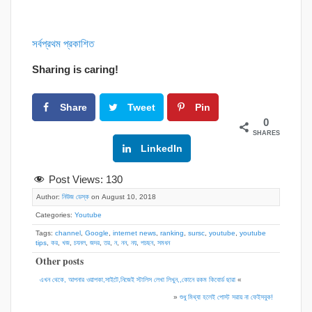
সর্বপ্রথম প্রকাশিত
Sharing is caring!
Share
Tweet
Pin
0
SHARES
Google+
LinkedIn
Post Views:
130
Author:
নিউজ ডেস্ক
on August 10, 2018
Categories:
Youtube
Tags:
channel
,
Google
,
internet news
,
ranking
,
sursc
,
youtube
,
youtube
tips
,
কর
,
খজ
,
চযনল
,
জদর
,
তর
,
ন
,
নন
,
নয়
,
পচছন
,
সমধন
Other posts
এখন থেকে, আপনার ওয়াপকা,সাইটে,নিজেই স্টালিস লেখা লিখুন,,কোনে রকম কিবোর্ড ছারা
«
»
শুধু মিথ্যা হলেই পোস্ট সরায় না ফেইসবুক!