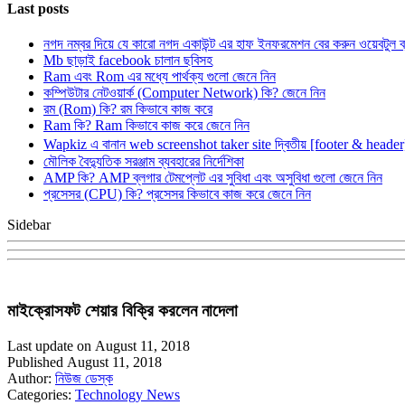
Last posts
নগদ নম্বর দিয়ে যে কারো নগদ একাউন্ট এর হাফ ইনফরমেশন বের করুন ওয়েবটুল 
Mb ছাড়াই facebook চালান ছবিসহ
Ram এবং Rom এর মধ্যে পার্থক্য গুলো জেনে নিন
কম্পিউটার নেটওয়ার্ক (Computer Network) কি? জেনে নিন
রম (Rom) কি? রম কিভাবে কাজ করে
Ram কি? Ram কিভাবে কাজ করে জেনে নিন
Wapkiz এ বানান web screenshot taker site দ্বিতীয় [footer & heade
মৌলিক বৈদ্যুতিক সরঞ্জাম ব্যবহারের নির্দেশিকা
AMP কি? AMP ব্লগার টেমপ্লেট এর সুবিধা এবং অসুবিধা গুলো জেনে নিন
প্রসেসর (CPU) কি? প্রসেসর কিভাবে কাজ করে জেনে নিন
Sidebar
মাইক্রোসফট শেয়ার বিক্রি করলেন নাদেলা
Last update on August 11, 2018
Published August 11, 2018
Author:
নিউজ ডেস্ক
Categories:
Technology News