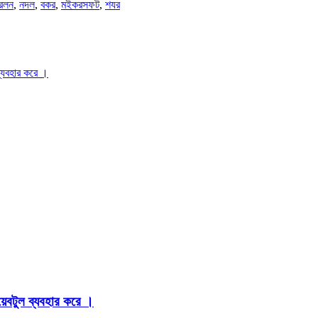
রলন
,
নদল
,
বকর
,
মইকরসফট
,
শযর
ব্যবহার করে ।
়েবটুল ব্যবহার করে ।