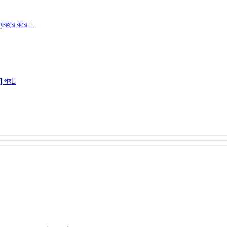
ব্যবহার করে ।
r] পব