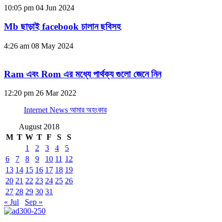
10:05 pm
04 Jun 2024
Mb ছাড়াই facebook চালান ছবিসহ
4:26 am
08 May 2024
Ram এবং Rom এর মধ্যে পার্থক্য গুলো জেনে নিন
12:20 pm
26 Mar 2022
Internet News আমার অহংকার
August 2018
M
T
W
T
F
S
S
1
2
3
4
5
6
7
8
9
10
11
12
13
14
15
16
17
18
19
20
21
22
23
24
25
26
27
28
29
30
31
« Jul
Sep »