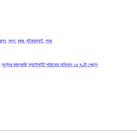
রলন
,
নদল
,
বকর
,
মইকরসফট
,
শযর
»
সূর্য্যের কাছাকাছি স্যাটেলাইট পাঠানোর অভিযান ২৪ ঘণ্টা পেছাল