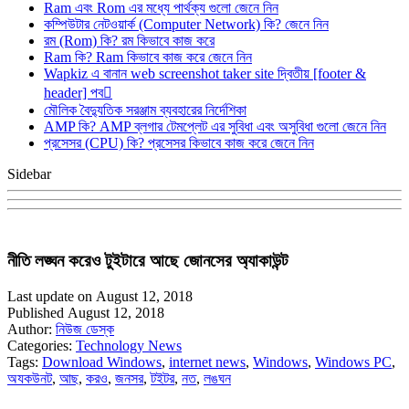
Ram এবং Rom এর মধ্যে পার্থক্য গুলো জেনে নিন
কম্পিউটার নেটওয়ার্ক (Computer Network) কি? জেনে নিন
রম (Rom) কি? রম কিভাবে কাজ করে
Ram কি? Ram কিভাবে কাজ করে জেনে নিন
Wapkiz এ বানান web screenshot taker site দ্বিতীয় [footer &
header] পব
মৌলিক বৈদ্যুতিক সরঞ্জাম ব্যবহারের নির্দেশিকা
AMP কি? AMP ব্লগার টেমপ্লেট এর সুবিধা এবং অসুবিধা গুলো জেনে নিন
প্রসেসর (CPU) কি? প্রসেসর কিভাবে কাজ করে জেনে নিন
Sidebar
নীতি লঙ্ঘন করেও টুইটারে আছে জোনসের অ্যাকাউন্ট
Last update on August 12, 2018
Published August 12, 2018
Author:
নিউজ ডেস্ক
Categories:
Technology News
Tags:
Download Windows
,
internet news
,
Windows
,
Windows PC
,
অযকউনট
,
আছ
,
করও
,
জনসর
,
টইটর
,
নত
,
লঙঘন