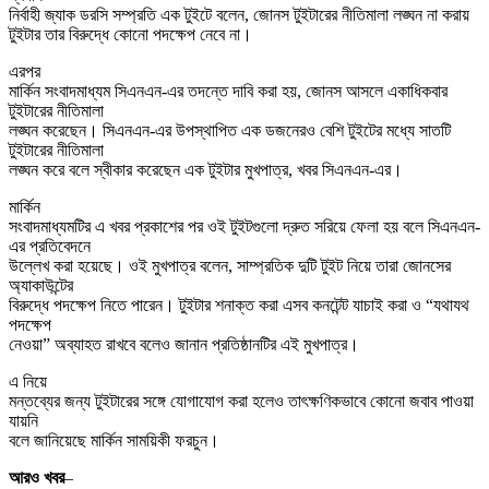
নির্বাহী জ্যাক ডরসি সম্প্রতি এক টুইটে বলেন, জোনস টুইটারের নীতিমালা লঙ্ঘন না করায়
টুইটার তার বিরুদ্ধে কোনো পদক্ষেপ নেবে না।
এরপর
মার্কিন সংবাদমাধ্যম সিএনএন-এর তদন্তে দাবি করা হয়, জোনস আসলে একাধিকবার
টুইটারের নীতিমালা
লঙ্ঘন করেছেন। সিএনএন-এর উপস্থাপিত এক ডজনেরও বেশি টুইটের মধ্যে সাতটি
টুইটারের নীতিমালা
লঙ্ঘন করে বলে স্বীকার করেছেন এক টুইটার মুখপাত্র, খবর সিএনএন-এর।
মার্কিন
সংবাদমাধ্যমটির এ খবর প্রকাশের পর ওই টুইটগুলো দ্রুত সরিয়ে ফেলা হয় বলে সিএনএন-
এর প্রতিবেদনে
উল্লেখ করা হয়েছে। ওই মুখপাত্র বলেন, সাম্প্রতিক দুটি টুইট নিয়ে তারা জোনসের
অ্যাকাউন্টের
বিরুদ্ধে পদক্ষেপ নিতে পারেন। টুইটার শনাক্ত করা এসব কনটেন্ট যাচাই করা ও “যথাযথ
পদক্ষেপ
নেওয়া” অব্যাহত রাখবে বলেও জানান প্রতিষ্ঠানটির এই মুখপাত্র।
এ নিয়ে
মন্তব্যের জন্য টুইটারের সঙ্গে যোগাযোগ করা হলেও তাৎক্ষণিকভাবে কোনো জবাব পাওয়া
যায়নি
বলে জানিয়েছে মার্কিন সাময়িকী ফরচুন।
আরও খবর
–