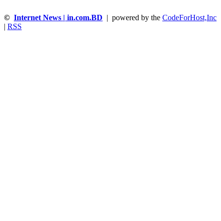
©
Internet News | in.com.BD
| powered by the
CodeForHost,Inc
|
RSS