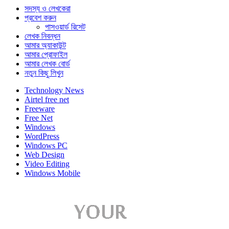
সদস্য ও লেখকেরা
প্রবেশ করুন
পাসওয়ার্ড রিসেট
লেখক নিবন্ধন
আমার অ্যাকাউন্ট
আমার প্রোফাইল
আমার লেখক বোর্ড
নতুন কিছু লিখুন
Technology News
Airtel free net
Freeware
Free Net
Windows
WordPress
Windows PC
Web Design
Video Editing
Windows Mobile