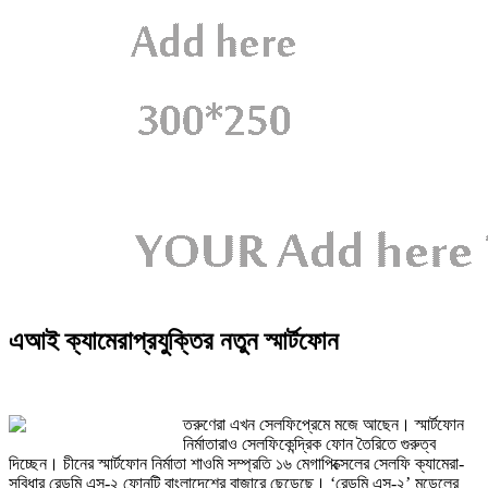
এআই ক্যামেরাপ্রযুক্তির নতুন স্মার্টফোন
তরুণেরা এখন সেলফিপ্রেমে মজে আছেন। স্মার্টফোন
নির্মাতারাও সেলফিকেন্দ্রিক ফোন তৈরিতে গুরুত্ব
দিচ্ছেন। চীনের স্মার্টফোন নির্মাতা শাওমি সম্প্রতি ১৬ মেগাপিক্সেলের সেলফি ক্যামেরা-
সুবিধার রেডমি এস-২ ফোনটি বাংলাদেশের বাজারে ছেড়েছে। ‘রেডমি এস-২’ মডেলের