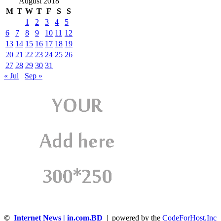
August 2018
M
T
W
T
F
S
S
1
2
3
4
5
6
7
8
9
10
11
12
13
14
15
16
17
18
19
20
21
22
23
24
25
26
27
28
29
30
31
« Jul
Sep »
©
Internet News | in.com.BD
| powered by the
CodeForHost,Inc