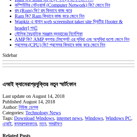
কম্পিউটার নেটওয়ার্ক (Computer Network) কি? জেনে নিন
রম (Rom) কি? রম কিভাবে কাজ করে
Ram কি? Ram কিভাবে কাজ করে জেনে নিন
Wapkiz এ বানান web screenshot taker site দ্বিতীয় [footer &
header] পব
মৌলিক বৈদ্যুতিক সরঞ্জাম ব্যবহারের নির্দেশিকা
AMP কি? AMP ব্লগার টেমপ্লেট এর সুবিধা এবং অসুবিধা গুলো জেনে নিন
প্রসেসর (CPU) কি? প্রসেসর কিভাবে কাজ করে জেনে নিন
Sidebar
এআই ক্যামেরাপ্রযুক্তির নতুন স্মার্টফোন
Last update on August 14, 2018
Published August 14, 2018
Author:
নিউজ ডেস্ক
Categories:
Technology News
Tags:
Download Windows
,
internet news
,
Windows
,
Windows PC
,
এআই
,
কযমরপরযকতর
,
নতন
,
সমরটফন
Related Posts