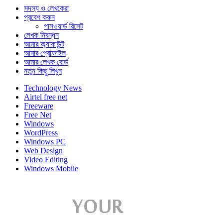
সদস্য ও লেখকেরা
প্রবেশ করুন
পাসওয়ার্ড রিসেট
লেখক নিবন্ধন
আমার অ্যাকাউন্ট
আমার প্রোফাইল
আমার লেখক বোর্ড
নতুন কিছু লিখুন
Technology News
Airtel free net
Freeware
Free Net
Windows
WordPress
Windows PC
Web Design
Video Editing
Windows Mobile