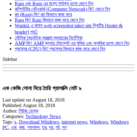
Ram এবং Rom এর মধ্যে পার্থক্য গুলো জেনে নিন
কম্পিউটার নেটওয়ার্ক (Computer Network) কি? জেনে নিন
রম (Rom) কি? রম কিভাবে কাজ করে
Ram কি? Ram কিভাবে কাজ করে জেনে নিন
Wapkiz এ বানান web screenshot taker site দ্বিতীয় [footer &
header] পব
মৌলিক বৈদ্যুতিক সরঞ্জাম ব্যবহারের নির্দেশিকা
AMP কি? AMP ব্লগার টেমপ্লেট এর সুবিধা এবং অসুবিধা গুলো জেনে নিন
প্রসেসর (CPU) কি? প্রসেসর কিভাবে কাজ করে জেনে নিন
Sidebar
এক কেজি সোনা দিয়ে তৈরি গ্যালাক্সি নোট ৯
Last update on August 18, 2018
Published August 18, 2018
Author:
নিউজ ডেস্ক
Categories:
Technology News
Tags:
৯
,
Download Windows
,
internet news
,
Windows
,
Windows
PC
,
এক
,
কজ
,
গযলকস
,
তর
,
দয়
,
নট
,
সন