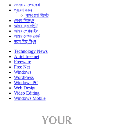
সদস্য ও লেখকেরা
প্রবেশ করুন
পাসওয়ার্ড রিসেট
লেখক নিবন্ধন
আমার অ্যাকাউন্ট
আমার প্রোফাইল
আমার লেখক বোর্ড
নতুন কিছু লিখুন
Technology News
Airtel free net
Freeware
Free Net
Windows
WordPress
Windows PC
Web Design
Video Editing
Windows Mobile