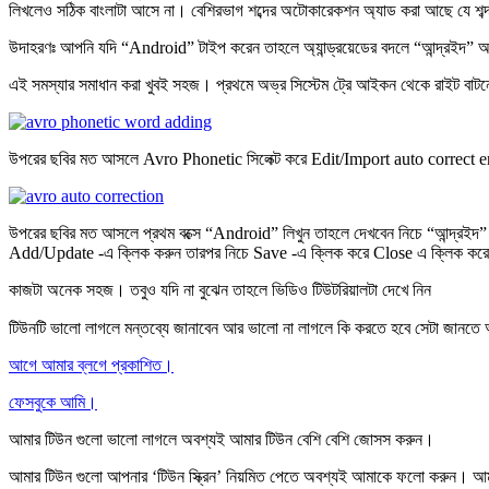
লিখলেও সঠিক বাংলাটা আসে না। বেশিরভাগ শব্দের অটোকারেকশন অ্যাড করা আছে যে শব
উদাহরণঃ আপনি যদি “Android” টাইপ করেন তাহলে অ্যান্ড্রয়েডের বদলে “আন্দ্রইদ”
এই সমস্যার সমাধান করা খুবই সহজ। প্রথমে অভ্র সিস্টেম ট্রে আইকন থেকে রাইট বা
উপরের ছবির মত আসলে Avro Phonetic সিলেক্ট করে Edit/Import auto correct en
উপরের ছবির মত আসলে প্রথম বক্সে “Android” লিখুন তাহলে দেখবেন নিচে “আন্দ্রইদ
Add/Update -এ ক্লিক করুন তারপর নিচে Save -এ ক্লিক করে Close এ ক্লিক করেন
কাজটা অনেক সহজ। তবুও যদি না বুঝেন তাহলে ভিডিও টিউটরিয়ালটা দেখে নিন
টিউনটি ভালো লাগলে মন্তব্যে জানাবেন আর ভালো না লাগলে কি করতে হবে সেটা জানত
আগে আমার ব্লগে প্রকাশিত।
ফেসবুকে আমি।
আমার টিউন গুলো ভালো লাগলে অবশ্যই আমার টিউন বেশি বেশি
জোসস করুন
।
আমার টিউন গুলো আপনার ‘টিউন স্ক্রিন’ নিয়মিত পেতে অবশ্যই আমাকে
ফলো করুন
। আমা