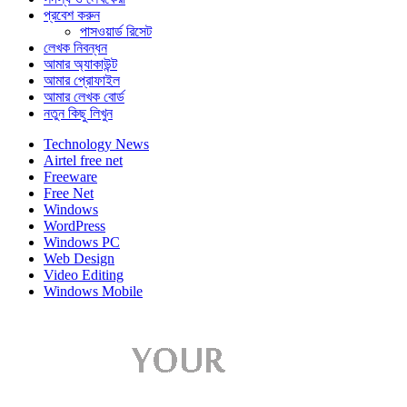
প্রবেশ করুন
পাসওয়ার্ড রিসেট
লেখক নিবন্ধন
আমার অ্যাকাউন্ট
আমার প্রোফাইল
আমার লেখক বোর্ড
নতুন কিছু লিখুন
Technology News
Airtel free net
Freeware
Free Net
Windows
WordPress
Windows PC
Web Design
Video Editing
Windows Mobile