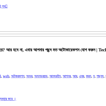
r] পব
 হয়? আর হবে না, এবার আপনার পছন্দ মত অটোকারেকশন যোগ করুন | Te
l
,
web
,
অটকরকশন
,
অভর
,
অযনডরয়ড
,
আনদরইদ
,
আপনর
,
আর
,
এবর
,
করন
,
ন
,
পছনদ
,
ব্যবহার করে ।