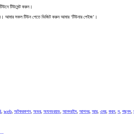
 টিউনে
টিউমেন্ট করুন
।
ন
। আমার সকল টিউন পেতে ভিজিট করুন আমার
‘টিউনার পেইজ’
।
l
,
web
,
অটকরকশন
,
অভর
,
অযনডরয়ড
,
আনদরইদ
,
আপনর
,
আর
,
এবর
,
করন
,
ন
,
পছনদ
,