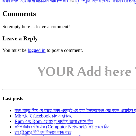
এবার গুগল নিয়ে এলো টাচস্ক্রিন স্মার্ট স্পিকার
«
»
চ্যাম্পিয়ন্স লিগের খেলাও সরাসরি ফেইসব
Comments
So empty here ... leave a comment!
Leave a Reply
You must be
logged in
to post a comment.
Last posts
নগদ নম্বর দিয়ে যে কারো নগদ একাউন্ট এর হাফ ইনফরমেশন বের করুন ওয়েবটুল 
Mb ছাড়াই facebook চালান ছবিসহ
Ram এবং Rom এর মধ্যে পার্থক্য গুলো জেনে নিন
কম্পিউটার নেটওয়ার্ক (Computer Network) কি? জেনে নিন
রম (Rom) কি? রম কিভাবে কাজ করে