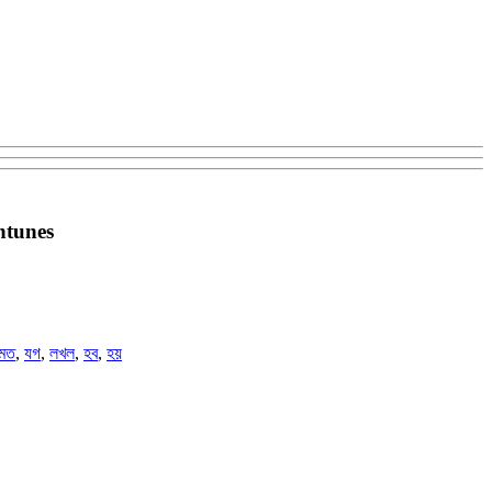
chtunes
মত
,
যগ
,
লখল
,
হব
,
হয়