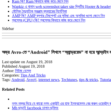
Ram কি? Ram কিভাবে কাজ করে জেনে নিন
Wapkiz এ বানান web screenshot taker site দ্বিতীয় [footer & heade
মৌলিক বৈদ্যুতিক সরঞ্জাম ব্যবহারের নির্দেশিকা
AMP কি? AMP ব্লগার টেমপ্লেট এর সুবিধা এবং অসুবিধা গুলো জেনে নিন
প্রসেসর (CPU) কি? প্রসেসর কিভাবে কাজ করে জেনে নিন
Sidebar
অভ্র Avro-তে “Android” লিখলে “অ্যান্ড্রয়েড” না হয়ে আন্দ্রইদ
Last update on August 19, 2018
Published August 19, 2018
Author:
নিউজ ডেস্ক
Categories:
Tips And Tricks
Tags:
Android
,
Avroত
,
internet news
,
Techtunes
,
tips & tricks
,
Tutoria
Related Posts
নগদ নম্বর দিয়ে যে কারো নগদ একাউন্ট এর হাফ ইনফরমেশন বের করুন ওয়েবটুল 
Mb ছাড়াই facebook চালান ছবিসহ