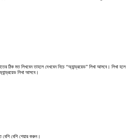
ের ঠিক মত লিখবেন তাহলে দেখবেন নিচে “অ্যান্ড্রয়েড” লিখা আসবে। লিখা হলে
যান্ড্রয়েড লিখা আসবে।
ে বেশি বেশি
শেয়ার করুন
।