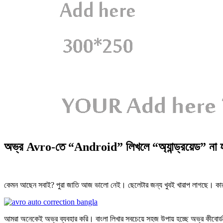
অভ্র Avro-তে “Android” লিখলে “অ্যান্ড্রয়েড” না 
কেমন আছেন সবাই? পুরা জাতি আজ ভালো নেই। ছেলেটার জন্য খুবই খারাপ লাগছে। কার ভু
আমরা অনেকেই অভ্র ব্যবহার করি। বাংলা লিখার সবচেয়ে সহজ উপায় হচ্ছে অভ্র কীবোর