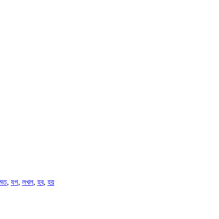
মত
,
যগ
,
লখল
,
হব
,
হয়