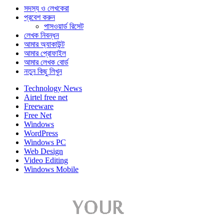
সদস্য ও লেখকেরা
প্রবেশ করুন
পাসওয়ার্ড রিসেট
লেখক নিবন্ধন
আমার অ্যাকাউন্ট
আমার প্রোফাইল
আমার লেখক বোর্ড
নতুন কিছু লিখুন
Technology News
Airtel free net
Freeware
Free Net
Windows
WordPress
Windows PC
Web Design
Video Editing
Windows Mobile