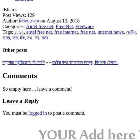
0
shares
Post Views:
129
Author:
নিউজ ডেস্ক
on August 19, 2018
Categories:
Airtel free net
,
Free Net
,
Freeware
Tags:
১
,
১০
,
airtel free net
,
free internet
,
free net
,
internet news
,
এয়টল
,
জনয
,
জব
,
টক
,
মএ
,
সব
,
সমর
Other posts
ক্যান্সার প্রতিরোধে বাঁধাকপি
«
»
কষ্টের কথা জানালেন মাস্ক, বিপাকে টেসলা!
Comments
So empty here ... leave a comment!
Leave a Reply
You must be
logged in
to post a comment.