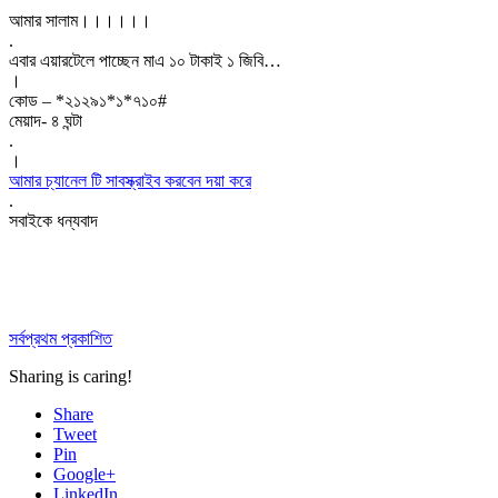
আমার সালাম।।।।।।
.
এবার এয়ারটেলে পাচ্ছেন মাএ ১০ টাকাই ১ জিবি…
।
কোড – *২১২৯১*১*৭১০#
মেয়াদ- ৪ ঘন্টা
.
।
আমার চ্যানেল টি সাবস্ক্রাইব করবেন দয়া করে
.
সবাইকে ধন্যবাদ
সর্বপ্রথম প্রকাশিত
Sharing is caring!
Share
Tweet
Pin
Google+
LinkedIn