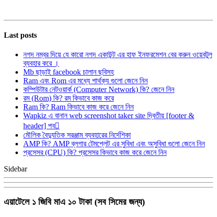
Last posts
নগদ নম্বর দিয়ে যে কারো নগদ একাউন্ট এর হাফ ইনফরমেশন বের করুন ওয়েবটুল
ব্যবহার করে ।
Mb ছাড়াই facebook চালান ছবিসহ
Ram এবং Rom এর মধ্যে পার্থক্য গুলো জেনে নিন
কম্পিউটার নেটওয়ার্ক (Computer Network) কি? জেনে নিন
রম (Rom) কি? রম কিভাবে কাজ করে
Ram কি? Ram কিভাবে কাজ করে জেনে নিন
Wapkiz এ বানান web screenshot taker site দ্বিতীয় [footer &
header] পব
মৌলিক বৈদ্যুতিক সরঞ্জাম ব্যবহারের নির্দেশিকা
AMP কি? AMP ব্লগার টেমপ্লেট এর সুবিধা এবং অসুবিধা গুলো জেনে নিন
প্রসেসর (CPU) কি? প্রসেসর কিভাবে কাজ করে জেনে নিন
Sidebar
এয়াটেলে ১ জিবি মাএ ১০ টাকা (সব সিমের জন্য)