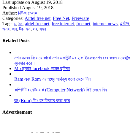
Last update on August 19, 2018
Published August 19, 2018
Author:
নিউজ ডেস্ক
Categories:
Airtel free net
,
Free Net
,
Freeware
Tags:
১
,
১০
,
airtel free net
,
free internet
,
free net
,
internet news
,
এয়টল
,
জনয
,
জব
,
টক
,
মএ
,
সব
,
সমর
Related Posts
নগদ নম্বর দিয়ে যে কারো নগদ একাউন্ট এর হাফ ইনফরমেশন বের করুন ওয়েবটুল
ব্যবহার করে ।
Mb ছাড়াই facebook চালান ছবিসহ
Ram এবং Rom এর মধ্যে পার্থক্য গুলো জেনে নিন
কম্পিউটার নেটওয়ার্ক (Computer Network) কি? জেনে নিন
রম (Rom) কি? রম কিভাবে কাজ করে
Advertisement