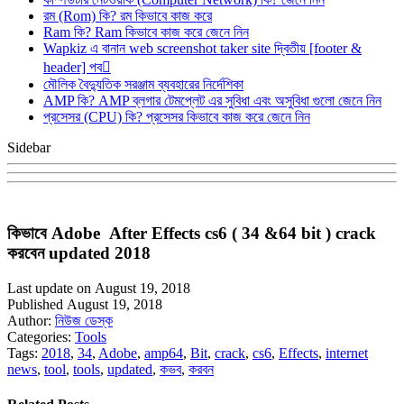
রম (Rom) কি? রম কিভাবে কাজ করে
Ram কি? Ram কিভাবে কাজ করে জেনে নিন
Wapkiz এ বানান web screenshot taker site দ্বিতীয় [footer &
header] পব
মৌলিক বৈদ্যুতিক সরঞ্জাম ব্যবহারের নির্দেশিকা
AMP কি? AMP ব্লগার টেমপ্লেট এর সুবিধা এবং অসুবিধা গুলো জেনে নিন
প্রসেসর (CPU) কি? প্রসেসর কিভাবে কাজ করে জেনে নিন
Sidebar
কিভাবে Adobe After Effects cs6 ( 34 &64 bit ) crack
করবেন updated 2018
Last update on August 19, 2018
Published August 19, 2018
Author:
নিউজ ডেস্ক
Categories:
Tools
Tags:
2018
,
34
,
Adobe
,
amp64
,
Bit
,
crack
,
cs6
,
Effects
,
internet
news
,
tool
,
tools
,
updated
,
কভব
,
করবন