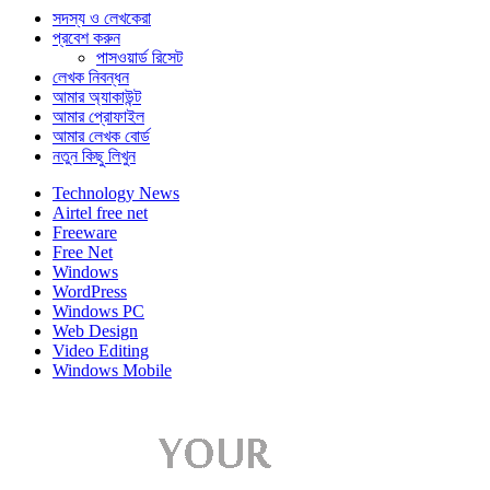
সদস্য ও লেখকেরা
প্রবেশ করুন
পাসওয়ার্ড রিসেট
লেখক নিবন্ধন
আমার অ্যাকাউন্ট
আমার প্রোফাইল
আমার লেখক বোর্ড
নতুন কিছু লিখুন
Technology News
Airtel free net
Freeware
Free Net
Windows
WordPress
Windows PC
Web Design
Video Editing
Windows Mobile