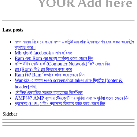
Last posts
নগদ নম্বর দিয়ে যে কারো নগদ একাউন্ট এর হাফ ইনফরমেশন বের করুন ওয়েবটুল
ব্যবহার করে ।
Mb ছাড়াই facebook চালান ছবিসহ
Ram এবং Rom এর মধ্যে পার্থক্য গুলো জেনে নিন
কম্পিউটার নেটওয়ার্ক (Computer Network) কি? জেনে নিন
রম (Rom) কি? রম কিভাবে কাজ করে
Ram কি? Ram কিভাবে কাজ করে জেনে নিন
Wapkiz এ বানান web screenshot taker site দ্বিতীয় [footer &
header] পব
মৌলিক বৈদ্যুতিক সরঞ্জাম ব্যবহারের নির্দেশিকা
AMP কি? AMP ব্লগার টেমপ্লেট এর সুবিধা এবং অসুবিধা গুলো জেনে নিন
প্রসেসর (CPU) কি? প্রসেসর কিভাবে কাজ করে জেনে নিন
Sidebar