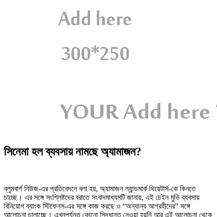
সিনেমা হল ব্যবসায় নামছে অ্যামাজন?
ব্লুমবার্গ নিউজ-এর প্রতিবেদনে বলা হয়, অ্যামাজন ল্যান্ডমার্ক থিয়েটার্স-কে কিনতে
চাচ্ছে। এর সঙ্গে সংশ্লিষ্টদের বরাতে সংবাদমাধ্যমটি জানায়, এই চেইন মুভি ব্যবসায়
বিনিয়োগ ব্যাংক স্টিফেনস-এর সঙ্গে কাজ করছে ও “অন্যান্য আগ্রহীদের” সঙ্গে
আলোচনা চালাচ্ছে। এখনপর্যন্ত কোনো সিদ্ধান্ত নেওয়া হয়নি আর এই আলোচনা থেকে