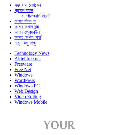
সদস্য ও লেখকেরা
প্রবেশ করুন
পাসওয়ার্ড রিসেট
লেখক নিবন্ধন
আমার অ্যাকাউন্ট
আমার প্রোফাইল
আমার লেখক বোর্ড
নতুন কিছু লিখুন
Technology News
Airtel free net
Freeware
Free Net
Windows
WordPress
Windows PC
Web Design
Video Editing
Windows Mobile