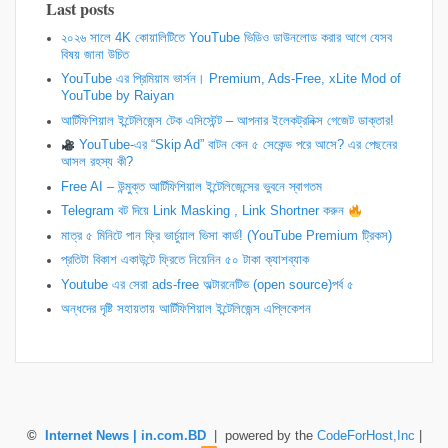
Last posts
২০২৬ সালে 4K কোয়ালিটিতে YouTube ভিডিও ডাউনলোড করার আগে যেসব
বিষয় জানা উচিত
YouTube এর প্রিমিয়াম ভার্সন। Premium, Ads-Free, xLite Mod of
YouTube by Raiyan
আর্টিফিশিয়াল ইন্টেলিজেন্স টেক এসিস্টেন্ট – আপনার ইলেকট্রনিক্স গেজেট ডাক্তার!
YouTube-এর “Skip Ad” বাটন কেন ৫ সেকেন্ড পরে আসে? এর পেছনের
আসল রহস্য কী?
Free AI – উন্মুক্ত আর্টিফিশিয়াল ইন্টেলিজেন্সের ভুবনে স্বাগতম
Telegram বট দিয়ে Link Masking , Link Shortner করুন
​মাত্র ৫ মিনিটে পান ফ্রি ভার্চুয়াল ভিসা কার্ড! (YouTube Premium ট্রিকস)
প্রতিটা বিকাশ একাউন্টে ফ্রিতে নিয়েনিন ৫০ টাকা ক্যাশব্যাক
Youtube এর সেরা ads-free অল্টারনেটিভ (open source)পর্ব ৫
অন্ধদের দৃষ্টি সহায়তায় আর্টিফিশিয়াল ইন্টেলিজেন্স এপ্লিকেশন
©
Internet News | in.com.BD
| powered by the
CodeForHost,Inc
|