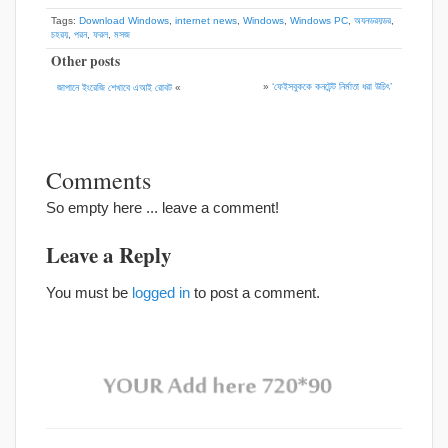
Tags:
Download Windows
,
internet news
,
Windows
,
Windows PC
,
অযনডরয়ডর
,
চহরয়
,
পরন
,
ফরল
,
মসজ
Other posts
»
‘ফেইসবুককে কনটেন্ট নির্মাতা ধরা উচিৎ’
জাপানে ইংরেজি শেখাবে এআই রোবট
«
Comments
So empty here ... leave a comment!
Leave a Reply
You must be
logged in
to post a comment.