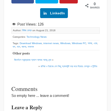
0
SHARES
Google+
LinkedIn
Post Views:
126
Author:
নিউজ ডেস্ক
on August 21, 2018
Categories:
Technology News
Tags:
Download Windows
,
internet news
,
Windows
,
Windows PC
,
আসছ
,
এয়র
,
কম
,
নতন
,
বজলর
,
মযকবক
Other posts
জিমেইলে অ্যান্ড্রয়েড অ্যাপে আসছে আনডু সেন্ড
«
»
রাশিয়া ও ইরানের বেশ কিছু অ্যাকাউন্ট বন্ধ করে দিয়েছে ফেসবুক ও টুইটার
Comments
So empty here ... leave a comment!
Leave a Reply