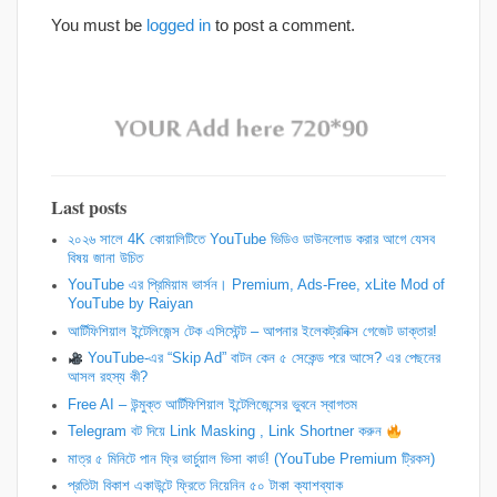
You must be
logged in
to post a comment.
Last posts
২০২৬ সালে 4K কোয়ালিটিতে YouTube ভিডিও ডাউনলোড করার আগে যেসব
বিষয় জানা উচিত
YouTube এর প্রিমিয়াম ভার্সন। Premium, Ads-Free, xLite Mod of
YouTube by Raiyan
আর্টিফিশিয়াল ইন্টেলিজেন্স টেক এসিস্টেন্ট – আপনার ইলেকট্রনিক্স গেজেট ডাক্তার!
YouTube-এর “Skip Ad” বাটন কেন ৫ সেকেন্ড পরে আসে? এর পেছনের
আসল রহস্য কী?
Free AI – উন্মুক্ত আর্টিফিশিয়াল ইন্টেলিজেন্সের ভুবনে স্বাগতম
Telegram বট দিয়ে Link Masking , Link Shortner করুন
​মাত্র ৫ মিনিটে পান ফ্রি ভার্চুয়াল ভিসা কার্ড! (YouTube Premium ট্রিকস)
প্রতিটা বিকাশ একাউন্টে ফ্রিতে নিয়েনিন ৫০ টাকা ক্যাশব্যাক