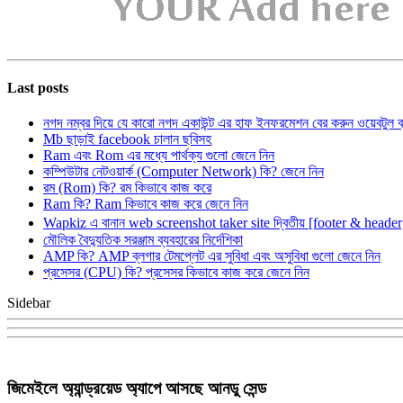
Last posts
নগদ নম্বর দিয়ে যে কারো নগদ একাউন্ট এর হাফ ইনফরমেশন বের করুন ওয়েবটুল 
Mb ছাড়াই facebook চালান ছবিসহ
Ram এবং Rom এর মধ্যে পার্থক্য গুলো জেনে নিন
কম্পিউটার নেটওয়ার্ক (Computer Network) কি? জেনে নিন
রম (Rom) কি? রম কিভাবে কাজ করে
Ram কি? Ram কিভাবে কাজ করে জেনে নিন
Wapkiz এ বানান web screenshot taker site দ্বিতীয় [footer & heade
মৌলিক বৈদ্যুতিক সরঞ্জাম ব্যবহারের নির্দেশিকা
AMP কি? AMP ব্লগার টেমপ্লেট এর সুবিধা এবং অসুবিধা গুলো জেনে নিন
প্রসেসর (CPU) কি? প্রসেসর কিভাবে কাজ করে জেনে নিন
Sidebar
জিমেইলে অ্যান্ড্রয়েড অ্যাপে আসছে আনডু সেন্ড