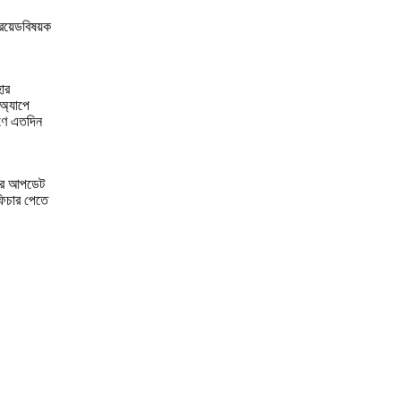
ড্রয়েডবিষয়ক
ার
অ্যাপে
রণে এতদিন
সের আপডেট
িচার পেতে