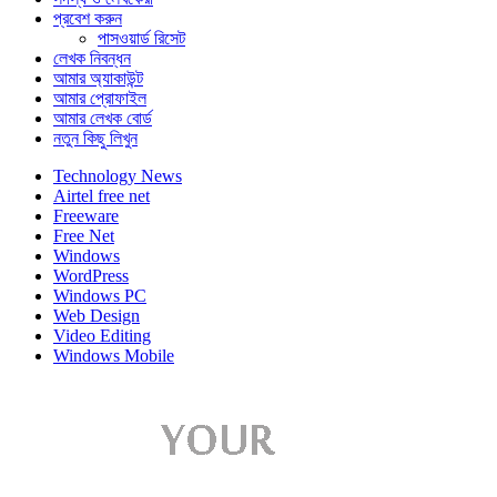
প্রবেশ করুন
পাসওয়ার্ড রিসেট
লেখক নিবন্ধন
আমার অ্যাকাউন্ট
আমার প্রোফাইল
আমার লেখক বোর্ড
নতুন কিছু লিখুন
Technology News
Airtel free net
Freeware
Free Net
Windows
WordPress
Windows PC
Web Design
Video Editing
Windows Mobile