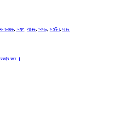
যনডরয়ড
,
অযপ
,
আনড
,
আসছ
,
জমইল
,
সনড
ব্যবহার করে ।