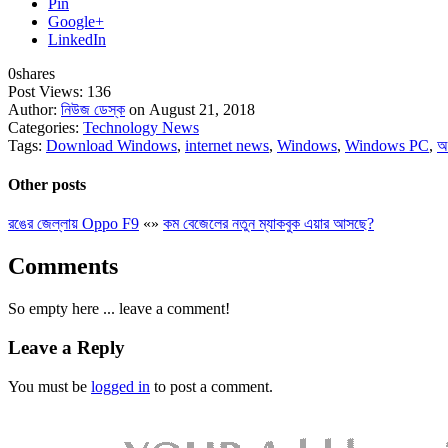
Pin
Google+
LinkedIn
0
shares
Post Views:
136
Author:
নিউজ ডেস্ক
on August 21, 2018
Categories:
Technology News
Tags:
Download Windows
,
internet news
,
Windows
,
Windows PC
,
অ
Other posts
রঙের জেল্লায় Oppo F9
«
»
কম বেজেলের নতুন ম্যাকবুক এয়ার আসছে?
Comments
So empty here ... leave a comment!
Leave a Reply
You must be
logged in
to post a comment.