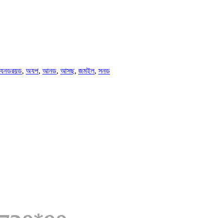
যনডরয়ড
,
অযপ
,
আনড
,
আসছ
,
জমইল
,
সনড