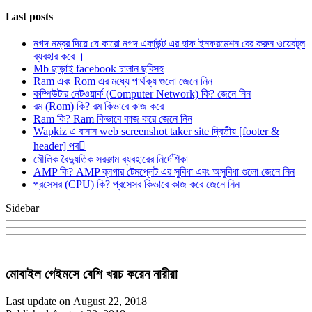
Last posts
নগদ নম্বর দিয়ে যে কারো নগদ একাউন্ট এর হাফ ইনফরমেশন বের করুন ওয়েবটুল
ব্যবহার করে ।
Mb ছাড়াই facebook চালান ছবিসহ
Ram এবং Rom এর মধ্যে পার্থক্য গুলো জেনে নিন
কম্পিউটার নেটওয়ার্ক (Computer Network) কি? জেনে নিন
রম (Rom) কি? রম কিভাবে কাজ করে
Ram কি? Ram কিভাবে কাজ করে জেনে নিন
Wapkiz এ বানান web screenshot taker site দ্বিতীয় [footer &
header] পব
মৌলিক বৈদ্যুতিক সরঞ্জাম ব্যবহারের নির্দেশিকা
AMP কি? AMP ব্লগার টেমপ্লেট এর সুবিধা এবং অসুবিধা গুলো জেনে নিন
প্রসেসর (CPU) কি? প্রসেসর কিভাবে কাজ করে জেনে নিন
Sidebar
মোবাইল গেইমসে বেশি খরচ করেন নারীরা
Last update on August 22, 2018