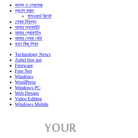
সদস্য ও লেখকেরা
প্রবেশ করুন
পাসওয়ার্ড রিসেট
লেখক নিবন্ধন
আমার অ্যাকাউন্ট
আমার প্রোফাইল
আমার লেখক বোর্ড
নতুন কিছু লিখুন
Technology News
Airtel free net
Freeware
Free Net
Windows
WordPress
Windows PC
Web Design
Video Editing
Windows Mobile