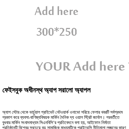
ফেইসবুক অধীনস্থ অ্যাপ সরালো অ্যাপল
অ্যাপ স্টোর থেকে ভার্চুয়াল প্রাইভেট নেটওয়ার্ক ওনাভো সরিয়ে ফেলার খবরটি সর্বপ্রথম
প্রকাশ করে ব্যবসা-বাণিজ্যবিষয়ক মার্কিন দৈনিক দ্য ওয়াল স্ট্রিট জার্নাল। পরবর্তীতে
বুধবার মার্কিন সংবাদমাধ্যম সিএনবিসি’র প্রতিবেদনে বলা হয়, আইফোন নির্মাতা
প্রতিষ্ঠানটি বিশ্বের সবচেয়ে বড় সামাজিক মাধ্যমটিকে প্রাইভেসি নীতিমালা লঙ্ঘনের কারণ