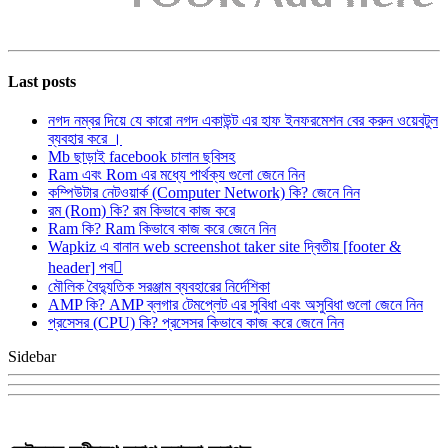
Last posts
নগদ নম্বর দিয়ে যে কারো নগদ একাউন্ট এর হাফ ইনফরমেশন বের করুন ওয়েবটুল
ব্যবহার করে ।
Mb ছাড়াই facebook চালান ছবিসহ
Ram এবং Rom এর মধ্যে পার্থক্য গুলো জেনে নিন
কম্পিউটার নেটওয়ার্ক (Computer Network) কি? জেনে নিন
রম (Rom) কি? রম কিভাবে কাজ করে
Ram কি? Ram কিভাবে কাজ করে জেনে নিন
Wapkiz এ বানান web screenshot taker site দ্বিতীয় [footer &
header] পব
মৌলিক বৈদ্যুতিক সরঞ্জাম ব্যবহারের নির্দেশিকা
AMP কি? AMP ব্লগার টেমপ্লেট এর সুবিধা এবং অসুবিধা গুলো জেনে নিন
প্রসেসর (CPU) কি? প্রসেসর কিভাবে কাজ করে জেনে নিন
Sidebar