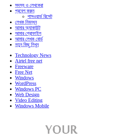
সদস্য ও লেখকেরা
প্রবেশ করুন
পাসওয়ার্ড রিসেট
লেখক নিবন্ধন
আমার অ্যাকাউন্ট
আমার প্রোফাইল
আমার লেখক বোর্ড
নতুন কিছু লিখুন
Technology News
Airtel free net
Freeware
Free Net
Windows
WordPress
Windows PC
Web Design
Video Editing
Windows Mobile