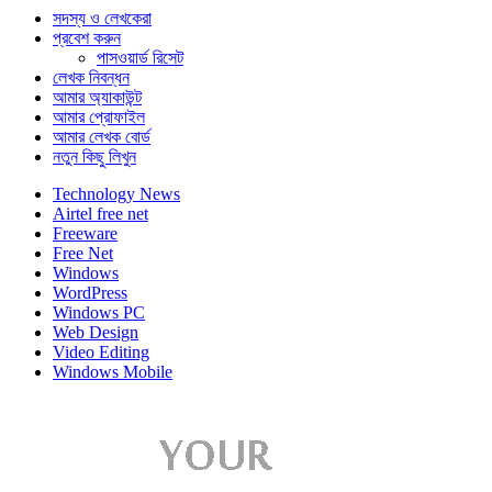
সদস্য ও লেখকেরা
প্রবেশ করুন
পাসওয়ার্ড রিসেট
লেখক নিবন্ধন
আমার অ্যাকাউন্ট
আমার প্রোফাইল
আমার লেখক বোর্ড
নতুন কিছু লিখুন
Technology News
Airtel free net
Freeware
Free Net
Windows
WordPress
Windows PC
Web Design
Video Editing
Windows Mobile