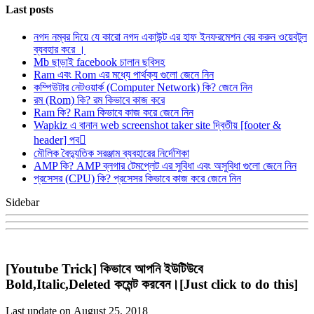
Last posts
নগদ নম্বর দিয়ে যে কারো নগদ একাউন্ট এর হাফ ইনফরমেশন বের করুন ওয়েবটুল
ব্যবহার করে ।
Mb ছাড়াই facebook চালান ছবিসহ
Ram এবং Rom এর মধ্যে পার্থক্য গুলো জেনে নিন
কম্পিউটার নেটওয়ার্ক (Computer Network) কি? জেনে নিন
রম (Rom) কি? রম কিভাবে কাজ করে
Ram কি? Ram কিভাবে কাজ করে জেনে নিন
Wapkiz এ বানান web screenshot taker site দ্বিতীয় [footer &
header] পব
মৌলিক বৈদ্যুতিক সরঞ্জাম ব্যবহারের নির্দেশিকা
AMP কি? AMP ব্লগার টেমপ্লেট এর সুবিধা এবং অসুবিধা গুলো জেনে নিন
প্রসেসর (CPU) কি? প্রসেসর কিভাবে কাজ করে জেনে নিন
Sidebar
[Youtube Trick] কিভাবে আপনি ইউটিউবে
Bold,Italic,Deleted কমেন্ট করবেন।[Just click to do this]
Last update on August 25, 2018