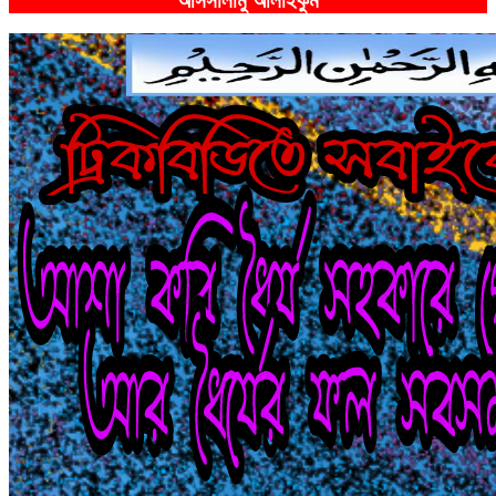
আসসালামু আলাইকুম