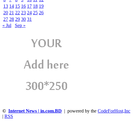
13
14
15
16
17
18
19
20
21
22
23
24
25
26
27
28
29
30
31
« Jul
Sep »
©
Internet News | in.com.BD
| powered by the
CodeForHost,Inc
|
RSS