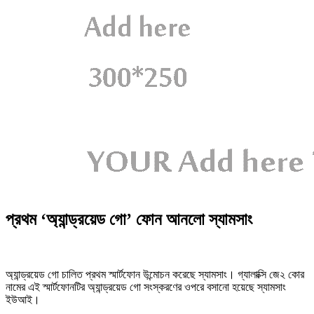
প্রথম ‘অ্যান্ড্রয়েড গো’ ফোন আনলো স্যামসাং
অ্যান্ড্রয়েড গো চালিত প্রথম স্মার্টফোন উন্মোচন করেছে স্যামসাং। গ্যালাক্সি জে২ কোর
নামের এই স্মার্টফোনটির অ্যান্ড্রয়েড গো সংস্করণের ওপরে বসানো হয়েছে স্যামসাং
ইউআই।