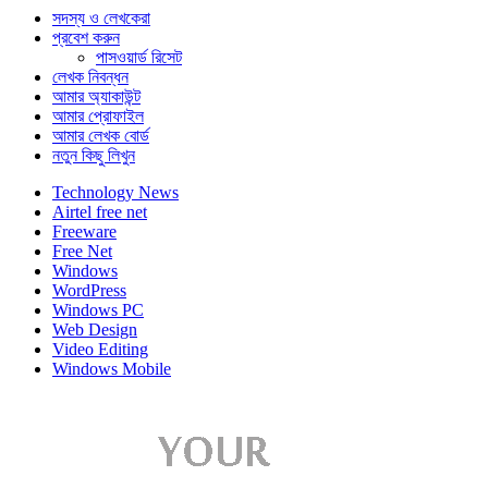
সদস্য ও লেখকেরা
প্রবেশ করুন
পাসওয়ার্ড রিসেট
লেখক নিবন্ধন
আমার অ্যাকাউন্ট
আমার প্রোফাইল
আমার লেখক বোর্ড
নতুন কিছু লিখুন
Technology News
Airtel free net
Freeware
Free Net
Windows
WordPress
Windows PC
Web Design
Video Editing
Windows Mobile