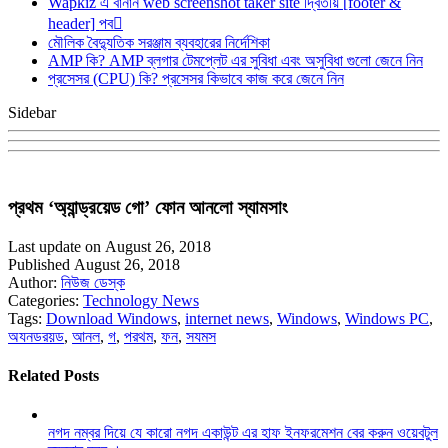
Wapkiz এ বানান web screenshot taker site দ্বিতীয় [footer &
header] পব
মৌলিক বৈদ্যুতিক সরঞ্জাম ব্যবহারের নির্দেশিকা
AMP কি? AMP ব্লগার টেমপ্লেট এর সুবিধা এবং অসুবিধা গুলো জেনে নিন
প্রসেসর (CPU) কি? প্রসেসর কিভাবে কাজ করে জেনে নিন
Sidebar
প্রথম ‘অ্যান্ড্রয়েড গো’ ফোন আনলো স্যামসাং
Last update on August 26, 2018
Published August 26, 2018
Author:
নিউজ ডেস্ক
Categories:
Technology News
Tags:
Download Windows
,
internet news
,
Windows
,
Windows PC
,
অযনডরয়ড
,
আনল
,
গ
,
পরথম
,
ফন
,
সযমস
Related Posts
নগদ নম্বর দিয়ে যে কারো নগদ একাউন্ট এর হাফ ইনফরমেশন বের করুন ওয়েবটুল