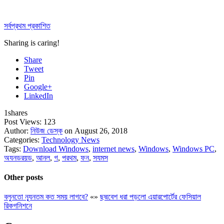
সর্বপ্রথম প্রকাশিত
Sharing is caring!
Share
Tweet
Pin
Google+
LinkedIn
1
shares
Post Views:
123
Author:
নিউজ ডেস্ক
on August 26, 2018
Categories:
Technology News
Tags:
Download Windows
,
internet news
,
Windows
,
Windows PC
,
অযনডরয়ড
,
আনল
,
গ
,
পরথম
,
ফন
,
সযমস
Other posts
বলুনতো ন্যূনতম কত সময় লাগবে?
«
»
ছদ্মবেশ ধরা পড়লো এয়ারপোর্টের ফেসিয়াল
রিকগনিশনে