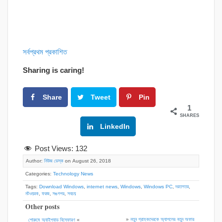
সর্বপ্রথম প্রকাশিত
Sharing is caring!
Share
Tweet
Pin
1
SHARES
Google+
LinkedIn
Post Views:
132
Author:
নিউজ ডেস্ক
on August 26, 2018
Categories:
Technology News
Tags:
Download Windows
,
internet news
,
Windows
,
Windows PC
,
দরতগতর
,
নটওয়রক
,
ফরজ
,
সঙগপর
,
সবচয়
Other posts
»
নতুন গ্রাহকদেরকে অ্যাপলের নতুন অফার
শোরুমে অ্যাইপ্যাড বিস্ফোরণ
«