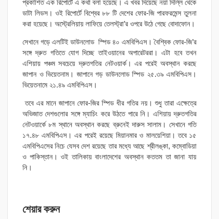
প্রকাশিত এক রিপোর্টে এ কথা বলা হয়েছে। এ খবর দিয়েছে নয়া দিল্লি থেকে
ডাটা লিডস। ওই রিপোর্টে বিশ্বের ৮৮ টি দেশের ফোর-জি পারফরমেন্স তুলনা
করা হয়েছে। অস্ট্রেলিয়ায় লাফিয়ে তেলস্ট্রা’র ওপরে উঠে গেছে বোদাফোন।
সেখানে গড়ে এলটিই ডাউনলোড স্পিড ৪০ এমবিপিএস। বৈশ্বিক ফোর-জি’র
সঙ্গে দ্রুত গতিতে যোগ দিচ্ছে তাইওয়ানের অপারেটররা। এটা হবে তখন
এশিয়ায় পঞ্চম সবচেয়ে দ্রুতগতির নেটওয়ার্ক। এর পরেই অবস্থান করছে
জাপান ও ভিয়েতনাম। জাপানে গড় ডাউনলোড স্পিড ২৫.৩৯ এমবিপিএস।
ভিয়েতনামে ২১.৪৯ এমবিপিএস।
তবে এর মানে জাপানে ফোর-জির স্পিড ধীর গতির নয়। শুধু তারা এক্ষেত্রে
অভিজাত দেশগুলোর সঙ্গে ম্যাচিং করে উঠতে পারে নি। এশিয়ায় দ্রুতগতির
নেটওয়ার্কে ৮ম স্থানে অবস্থান করছে ব্রুনেই দারুস সালাম। সেখানে গতি
১৭.৪৮ এমবিপিএস। এর পরেই রয়েছে মিয়ানমার ও মালয়েশিয়া। তবে ১৫
এমবিপিএসের নিচে যেসব দেশ রয়েছে তার মধ্যে আছে শ্রীলঙ্কা, কম্বোডিয়া
ও পাকিস্তান। ওই তালিকায় বাংলাদেশের অবস্থান কততম তা জানা যায়
নি।
শেয়ার করুন