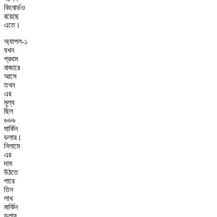
কিবোর্ডও
রয়েছে
এতে।
অ্যাপল-১
যখন
প্রথম
বাজারে
আসে
তখন
এর
মূল্য
ছিল
৬৬৬
মার্কিন
ডলার।
নিলামে
এর
দাম
উঠতে
পারে
তিন
লাখ
মার্কিন
ডলার