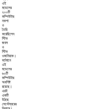
এই
মডেলের
২০০টি
কম্পিউটার
নকশা
ও
তৈরি
করেছিলেন
স্টিভ
জবস
ও
স্টিভ
ওজনিয়াক।
বর্তমানে
এই
মডেলের
৬০টি
কম্পিউটার
অবশিষ্ট
রয়েছে।
এরই
একটি
উঠছে
সেপ্টেম্বরের
নিলামে।