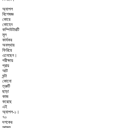
অ্যাপল
বিশেষজ্ঞ
কোরে
কোহেন
কম্পিউটারটি
মূল
কার্যকর
অবস্থায়
ফিরিয়ে
এনেছেন।
পরীক্ষায়
প্রায়
আট
ঘন্টা
কোনো
ত্রুটি
ছাড়া
কাজ
করেছে
এই
অ্যাপল-১।
৭০
দশকের
আসল