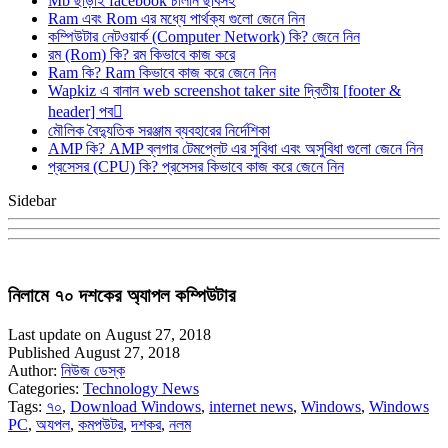
Mb ছাড়াই facebook চালান ছবিসহ
Ram এবং Rom এর মধ্যে পার্থক্য গুলো জেনে নিন
কম্পিউটার নেটওয়ার্ক (Computer Network) কি? জেনে নিন
রম (Rom) কি? রম কিভাবে কাজ করে
Ram কি? Ram কিভাবে কাজ করে জেনে নিন
Wapkiz এ বানান web screenshot taker site দ্বিতীয় [footer &
header] পব
মৌলিক বৈদ্যুতিক সরঞ্জাম ব্যবহারের নির্দেশিকা
AMP কি? AMP ব্লগার টেমপ্লেট এর সুবিধা এবং অসুবিধা গুলো জেনে নিন
প্রসেসর (CPU) কি? প্রসেসর কিভাবে কাজ করে জেনে নিন
Sidebar
নিলামে ৭০ দশকের অ্যাপল কম্পিউটার
Last update on August 27, 2018
Published August 27, 2018
Author:
নিউজ ডেস্ক
Categories:
Technology News
Tags:
৭০
,
Download Windows
,
internet news
,
Windows
,
Windows
PC
,
অযপল
,
কমপউটর
,
দশকর
,
নলম