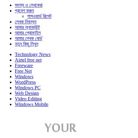
সদস্য ও লেখকেরা
প্রবেশ করুন
পাসওয়ার্ড রিসেট
লেখক নিবন্ধন
আমার অ্যাকাউন্ট
আমার প্রোফাইল
আমার লেখক বোর্ড
নতুন কিছু লিখুন
Technology News
Airtel free net
Freeware
Free Net
Windows
WordPress
Windows PC
Web Design
Video Editing
Windows Mobile