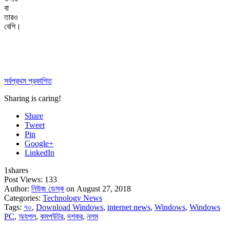
বা
তারও
বেশি।
সর্বপ্রথম প্রকাশিত
Sharing is caring!
Share
Tweet
Pin
Google+
LinkedIn
1
shares
Post Views:
133
Author:
নিউজ ডেস্ক
on August 27, 2018
Categories:
Technology News
Tags:
৭০
,
Download Windows
,
internet news
,
Windows
,
Windows
PC
,
অযপল
,
কমপউটর
,
দশকর
,
নলম