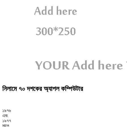
নিলামে ৭০ দশকের অ্যাপল কম্পিউটার
১৯৭৬
এবং
১৯৭৭
সালে