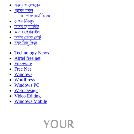
সদস্য ও লেখকেরা
প্রবেশ করুন
পাসওয়ার্ড রিসেট
লেখক নিবন্ধন
আমার অ্যাকাউন্ট
আমার প্রোফাইল
আমার লেখক বোর্ড
নতুন কিছু লিখুন
Technology News
Airtel free net
Freeware
Free Net
Windows
WordPress
Windows PC
Web Design
Video Editing
Windows Mobile