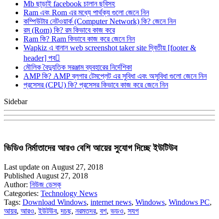
Mb ছাড়াই facebook চালান ছবিসহ
Ram এবং Rom এর মধ্যে পার্থক্য গুলো জেনে নিন
কম্পিউটার নেটওয়ার্ক (Computer Network) কি? জেনে নিন
রম (Rom) কি? রম কিভাবে কাজ করে
Ram কি? Ram কিভাবে কাজ করে জেনে নিন
Wapkiz এ বানান web screenshot taker site দ্বিতীয় [footer &
header] পব
মৌলিক বৈদ্যুতিক সরঞ্জাম ব্যবহারের নির্দেশিকা
AMP কি? AMP ব্লগার টেমপ্লেট এর সুবিধা এবং অসুবিধা গুলো জেনে নিন
প্রসেসর (CPU) কি? প্রসেসর কিভাবে কাজ করে জেনে নিন
Sidebar
ভিডিও নির্মাতাদের আরও বেশি আয়ের সুযোগ দিচ্ছে ইউটিউব
Last update on August 27, 2018
Published August 27, 2018
Author:
নিউজ ডেস্ক
Categories:
Technology News
Tags:
Download Windows
,
internet news
,
Windows
,
Windows PC
,
আয়র
,
আরও
,
ইউটউব
,
দচছ
,
নরমতদর
,
বশ
,
ভডও
,
সযগ